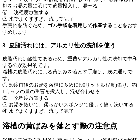
剤をお湯の量に応じて適量投入し、混ぜる
② 一晩程度放置する
③ 水でよくすすぎ、流して完了
手荒れを防ぐため、
ゴム手袋を着用して作業する
ことをおす
すめします。
3. 皮脂汚れには、アルカリ性の洗剤を使う
皮脂汚れは酸性であるため、重曹やアルカリ性の洗剤で中和
するのが効果的です。
浴槽の皮脂汚れによる黄ばみを落とす手順は、次の通りで
す。
① 50度前後のお湯を浴槽に多めに(90リットル程度)張り、約
1カップの量の重曹を投入し、混ぜ合わせる
② 一晩程度放置する
③ お湯を抜いて、柔らかいスポンジで優しく擦り洗いする
④ 水でよくすすぎ、流して完了
浴槽の黄ばみを落とす際の注意点