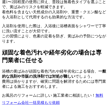
週1〜2回程度の使用に抑え、普段は無着色タイプを選ぶこと
で、黄ばみのリスクを軽減できます。
着色料を含まない天然成分の入浴剤や、重曹・クエン酸など
を入浴剤として代用するのも効果的な方法です。
入浴剤を使用した際は、入浴後に浴槽表面をシャワーで丁寧
に洗い流すことが大切です。
この習慣により、色素の定着を防ぎ、黄ばみの予防につなが
ります。
頑固な着色汚れや経年劣化の場合は専
門業者に任せる
浴槽の黄ばみが頑固な着色汚れや経年劣化による場合、
一般
的な洗剤や市販の洗浄剤では対処が難しい
でしょう。
費用は掛かりますが、確実に問題を解消するためには専門業
者による施工をおすすめします。
お風呂のリフォームに詳しい 施工業者に相談したい！
無料
リフォーム会社一括見積もり依頼