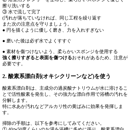
擦り洗いする
③ 水で流して完了
(汚れが落ちていなければ、同じ工程を繰り返す
また次の注意点を守りましょう。
● 円を描くように優しく磨き、力を入れすぎない
● 磨いた後は必ず水でよくすすぐ
● 素材を傷つけないよう、柔らかいスポンジを使用する
強く擦りすぎると表面を傷つける
おそれがあるため、注意が
必要です。
2. 酸素系漂白剤(オキシクリーンなど)を使う
酸素系漂白剤は、主成分の過炭酸ナトリウムが水に溶けるこ
とで活性酸素を発生し、その強力な漂白作用で浴槽の汚れを
分解します。
特に水あか汚れなどアルカリ性の黄ばみに効果を発揮しま
す。
掃除の手順は、以下を参考にしてみてください。
① 40〜50度くらいのお湯を浴槽に多めに張り、酸素系漂白