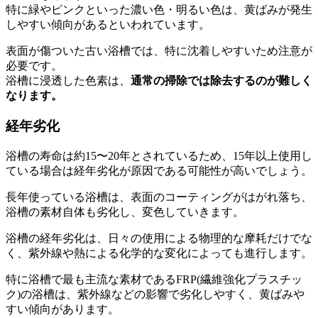
特に緑やピンクといった濃い色・明るい色は、黄ばみが発生
しやすい傾向があるといわれています。
表面が傷ついた古い浴槽では、特に沈着しやすいため注意が
必要です。
浴槽に浸透した色素は、
通常の掃除では除去するのが難しく
なります。
経年劣化
浴槽の寿命は約15〜20年とされているため、15年以上使用し
ている場合は経年劣化が原因である可能性が高いでしょう。
長年使っている浴槽は、表面のコーティングがはがれ落ち、
浴槽の素材自体も劣化し、変色していきます。
浴槽の経年劣化は、日々の使用による物理的な摩耗だけでな
く、紫外線や熱による化学的な変化によっても進行します。
特に浴槽で最も主流な素材であるFRP(繊維強化プラスチッ
ク)の浴槽は、紫外線などの影響で劣化しやすく、黄ばみや
すい傾向があります。