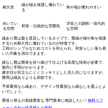
縁が端を保護し優れてい
耐久性
角や端が擦れやすい
る
向いてい
洋室との調和・現代的
和室・伝統的な雰囲気
る空間
な空間
縁あり畳は最も普及しているタイプで、畳縁が端や角を保護
するため耐久性に優れているのが特徴です。
工程がシンプルなためコストを抑えられ、和室らしい落ち着
いた印象を演出できます。
縁なし畳は畳表を折り曲げて仕上げる高度な技術が必要で、
製作に手間がかかります。
継ぎ目が目立ちにくくスッキリとした見た目になりますが、
費用は縁ありよりも高額です。
予算重視なら縁あり、デザイン性重視なら縁なしを選ぶとよ
いでしょう。
畳張り替えの実績豊富な 専門業者に相談したい！
無料
リフ
ォーム会社一括見積もり依頼