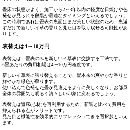
畳床の状態がよく、施工から2～3年以内の軽度な日焼けや色
褪せが見られる段階が最適なタイミングといえるでしょう。
この時期であれば畳表の裏面はまだ美しい状態のため、裏返
すだけで新しいイ草の香りと見た目を取り戻せる可能性があ
ります。
表替えは4～10万円
表替えは、畳表のみを新しいイ草表に交換する工法です。
6畳あたりの費用相場は4〜10万円程度です。
新しいイ草表に張り替えることで、畳本来の爽やかな香りと
鮮やかな緑色が蘇ります。
使い込んで色褪せた畳が見違えるように美しくなり、お部屋
全体の雰囲気も明るく清々しい印象に変わるでしょう。
表替えは畳床(芯材)を再利用するため、新調と比べて費用を
抑えられる点がメリットです。
見た目と機能性を効果的にリフレッシュできる選択肢といえ
ます。