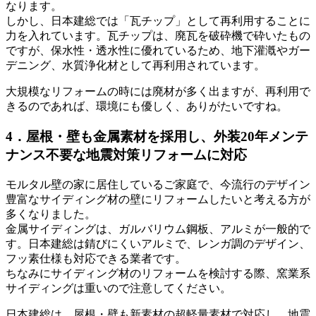
なります。
しかし、日本建総では「瓦チップ」として再利用することに
力を入れています。瓦チップは、廃瓦を破砕機で砕いたもの
ですが、保水性・透水性に優れているため、地下灌漑やガー
デニング、水質浄化材として再利用されています。
大規模なリフォームの時には廃材が多く出ますが、再利用で
きるのであれば、環境にも優しく、ありがたいですね。
4．屋根・壁も金属素材を採用し、外装20年メンテ
ナンス不要な地震対策リフォームに対応
モルタル壁の家に居住しているご家庭で、今流行のデザイン
豊富なサイディング材の壁にリフォームしたいと考える方が
多くなりました。
金属サイディングは、ガルバリウム鋼板、アルミが一般的で
す。日本建総は錆びにくいアルミで、レンガ調のデザイン、
フッ素仕様も対応できる業者です。
ちなみにサイディング材のリフォームを検討する際、窯業系
サイディングは重いので注意してください。
日本建総は、屋根・壁も新素材の超軽量素材で対応し、地震