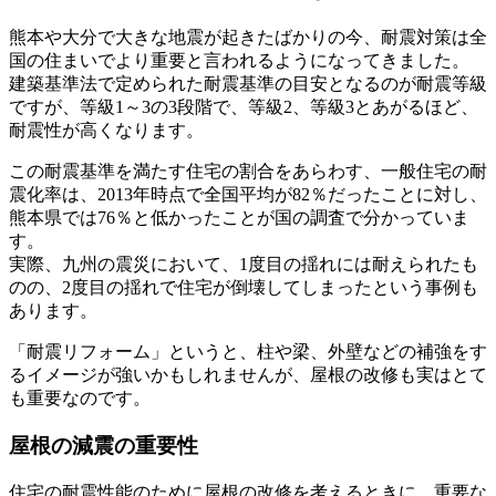
熊本や大分で大きな地震が起きたばかりの今、耐震対策は全
国の住まいでより重要と言われるようになってきました。
建築基準法で定められた耐震基準の目安となるのが耐震等級
ですが、等級1～3の3段階で、等級2、等級3とあがるほど、
耐震性が高くなります。
この耐震基準を満たす住宅の割合をあらわす、一般住宅の耐
震化率は、2013年時点で全国平均が82％だったことに対し、
熊本県では76％と低かったことが国の調査で分かっていま
す。
実際、九州の震災において、1度目の揺れには耐えられたも
のの、2度目の揺れで住宅が倒壊してしまったという事例も
あります。
「耐震リフォーム」というと、柱や梁、外壁などの補強をす
るイメージが強いかもしれませんが、屋根の改修も実はとて
も重要なのです。
屋根の減震の重要性
住宅の耐震性能のために屋根の改修を考えるときに、重要な