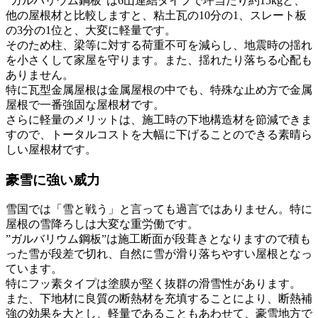
”ガルバリウム鋼板”は6山連結タイプで坪当たり約15kgと、
他の屋根材と比較しますと、粘土瓦の10分の1、スレート板
の3分の1位と、大変に軽量です。
そのため柱、梁等に対する荷重不可を減らし、地震時の揺れ
を小さくして家屋を守ります。また、揺れたり落ちる心配も
ありません。
特に瓦型金属屋根は金属屋根の中でも、特殊な止め方で金属
屋根で一番強固な屋根材です。
さらに軽量のメリットは、施工時の下地構造材を節減できま
すので、トータルコストを大幅に下げることのできる素晴ら
しい屋根材です。
豪雪に強い威力
雪国では「雪と戦う」と言っても過言ではありません。特に
屋根の雪降ろしは大変な重労働です。
”ガルバリウム鋼板”は施工断面が段葺きとなりますので積も
った雪が段差で切れ、自然に雪が滑り落ちやすい屋根となっ
ています。
特にフッ素タイプは塗膜が堅く抜群の滑雪性があります。
また、下地材に良質の断熱材を充填することにより、断熱補
強の効果を大とし、軽量であることもあわせて、豪雪地方で