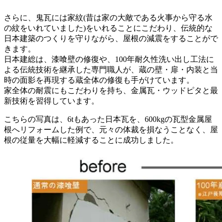
さらに、鬼瓦には家紋(昔は家の大敵である火事から守る水
の紋をいれていました)をいれることにこだわり、伝統的な
日本建築のつくりを守りながら、屋根の減震をすることがで
きます。
日本建総は、漆喰壁の修復や、100年耐久性洗い出し工法に
よる伝統技術を継承した専門職人が、蔵の壁・扉・内装と当
時の面影を再現する蔵全体の修復も手がけています。
家全体の耐震にもこだわりを持ち、金属瓦・ウッドピタと最
新技術を習得しています。
こちらの写真は、6tもあった日本瓦を、600kgの瓦型金属屋
根へリフォームした例で、元々の体裁を損なうことなく、屋
根の従量を大幅に軽減することに成功しました。