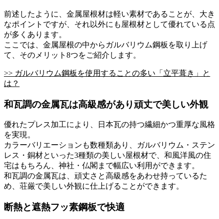
前述したように、金属屋根材は軽い素材であることが、大き
なポイントですが、それ以外にも屋根材として優れている点
が多くあります。
ここでは、金属屋根の中からガルバリウム鋼板を取り上げ
て、そのメリット8つをご紹介します。
>> ガルバリウム鋼板を使用することの多い「立平葺き」と
は？
和瓦調の金属瓦は高級感があり頑丈で美しい外観
優れたプレス加工により、日本瓦の持つ繊細かつ重厚な風格
を実現。
カラーバリエーションも数種類あり、ガルバリウム・ステン
レス・銅材といった3種類の美しい屋根材で、和風洋風の住
宅はもちろん、神社・仏閣まで幅広い利用ができます。
和瓦調の金属瓦は、頑丈さと高級感をあわせ持っているた
め、荘厳で美しい外観に仕上げることができます。
断熱と遮熱フッ素鋼板で快適