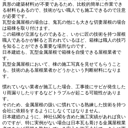
異形の建築材料)が不要であるため、比較的簡単に作業でき
る材料もあるので、技術がない職人でも施工できるので注意
が必要です。
瓦型金属屋根の場合は、鬼瓦の他にも大きな切妻屋根の場合
は箱棟を取り付けます。
この箱棟が立派なものであると、いかに匠の技術を持つ屋根
職人であるかが解ると言われているほど、箱棟は職人の技巧
を知ることができる重要な場所なのです。
日本建総も、瓦型金属屋根で箱棟を自慢できる屋根業者で
す。
瓦型金属屋根において、棟の施工写真を見せてもらうこと
も、技術のある屋根業者かどうかという判断材料になりま
す。
慣れていない業者が施工した場合、工事後にサビが発生した
り雨漏りしたりするなどトラブルが起こる可能性がありま
す。
そのため、金属屋根の扱いに慣れている熟練した技術を持つ
会社に依頼をするようにしなくてはなりません。
日本建総のように、神社仏閣を含めた施工実績があれば良い
のですが、特に実例がない場合は日本瓦も葺ける金属屋根業