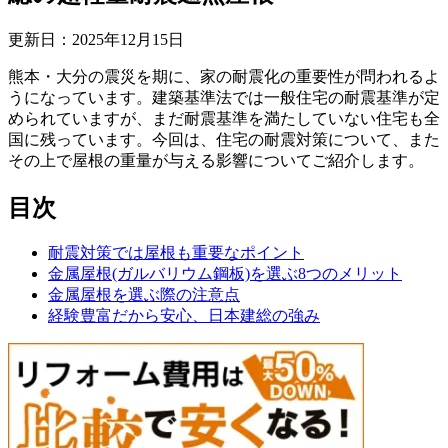
更新日：
2025
年
12
月
15
日
熊本・大分の震災を期に、家の耐震化の重要性が問われるよ
うになっています。建築基準法では一般住宅の耐震基準が定
められていますが、まだ耐震基準を満たしていない住宅も全
国に残っています。今回は、住宅の耐震対策について、また
その上で屋根の重量が与える影響についてご紹介します。
目次
耐震対策では屋根も重要なポイント
金属屋根(ガルバリウム鋼板)を選ぶ8つのメリット
金属屋根を選ぶ際の注意点
経験豊富だから安心、日本建総の強み