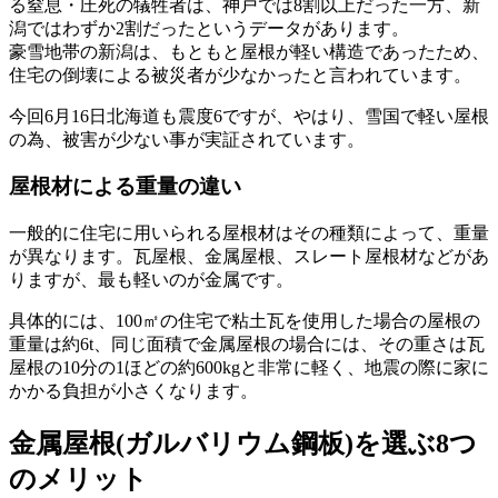
る窒息・圧死の犠牲者は、神戸では8割以上だった一方、新
潟ではわずか2割だったというデータがあります。
豪雪地帯の新潟は、もともと屋根が軽い構造であったため、
住宅の倒壊による被災者が少なかったと言われています。
今回6月16日北海道も震度6ですが、やはり、雪国で軽い屋根
の為、被害が少ない事が実証されています。
屋根材による重量の違い
一般的に住宅に用いられる屋根材はその種類によって、重量
が異なります。瓦屋根、金属屋根、スレート屋根材などがあ
りますが、最も軽いのが金属です。
具体的には、100㎡の住宅で粘土瓦を使用した場合の屋根の
重量は約6t、同じ面積で金属屋根の場合には、その重さは瓦
屋根の10分の1ほどの約600kgと非常に軽く、地震の際に家に
かかる負担が小さくなります。
金属屋根(ガルバリウム鋼板)を選ぶ8つ
のメリット