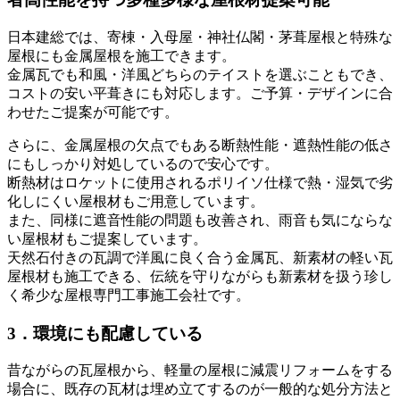
日本建総では、寄棟・入母屋・神社仏閣・茅葺屋根と特殊な
屋根にも金属屋根を施工できます。
金属瓦でも和風・洋風どちらのテイストを選ぶこともでき、
コストの安い平葺きにも対応します。ご予算・デザインに合
わせたご提案が可能です。
さらに、金属屋根の欠点でもある断熱性能・遮熱性能の低さ
にもしっかり対処しているので安心です。
断熱材はロケットに使用されるポリイソ仕様で熱・湿気で劣
化しにくい屋根材もご用意しています。
また、同様に遮音性能の問題も改善され、雨音も気にならな
い屋根材もご提案しています。
天然石付きの瓦調で洋風に良く合う金属瓦、新素材の軽い瓦
屋根材も施工できる、伝統を守りながらも新素材を扱う珍し
く希少な屋根専門工事施工会社です。
3．環境にも配慮している
昔ながらの瓦屋根から、軽量の屋根に減震リフォームをする
場合に、既存の瓦材は埋め立てするのが一般的な処分方法と