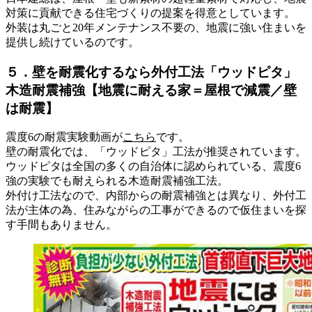
対策に貢献できる住宅づくりの提案を得意としています。
外装は丸ごと20年メンテナンス不要の、地震に強い住まいを
提供し続けているのです。
５．壁を耐震化するなら外付工法「ウッドピタ」
木造耐震補強【地震に耐える家＝屋根で減震／壁
は耐震】
震度6の耐震実験動画が
こちら
です。
壁の耐震化では、「ウッドピタ」工法が推奨されています。
ウッドピタは全国の多くの自治体に認められている、震度6
強の実験でも耐えられる木造耐震補強工法。
外付け工法なので、内部からの耐震補強とは異なり、外付工
法が主体の為、住みながらの工事ができるので仮住まいを探
す手間もありません。