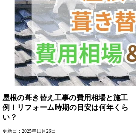
屋根の葺き替え工事の費用相場と施工
例！リフォーム時期の目安は何年くら
い？
更新日：
2025
年
11
月
26
日