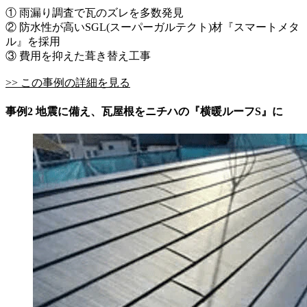
① 雨漏り調査で瓦のズレを多数発見
② 防水性が高いSGL(スーパーガルテクト)材『スマートメタ
ル』を採用
③ 費用を抑えた葺き替え工事
>> この事例の詳細を見る
事例2 地震に備え、瓦屋根をニチハの『横暖ルーフS』に