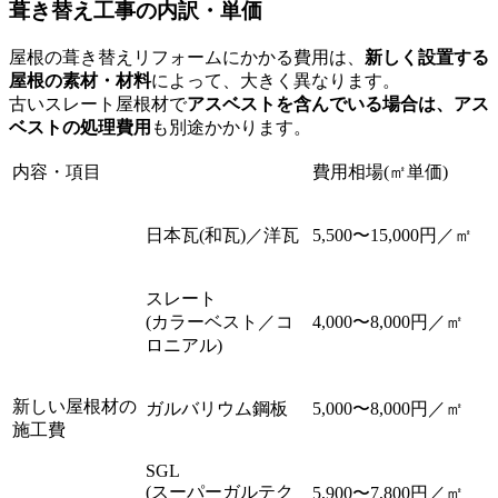
葺き替え工事の内訳・単価
屋根の葺き替えリフォームにかかる費用は、
新しく設置する
屋根の素材・材料
によって、大きく異なります。
古いスレート屋根材で
アスベストを含んでいる場合は、アス
ベストの処理費用
も別途かかります。
内容・項目
費用相場(㎡単価)
日本瓦(和瓦)／洋瓦
5,500〜15,000円／㎡
スレート
(カラーベスト／コ
4,000〜8,000円／㎡
ロニアル)
新しい屋根材の
ガルバリウム鋼板
5,000〜8,000円／㎡
施工費
SGL
(スーパーガルテク
5,900〜7,800円／㎡