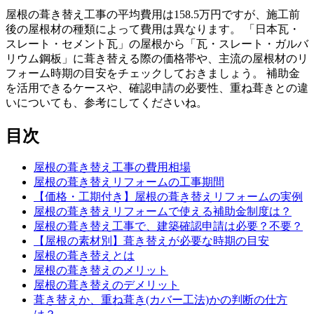
屋根の葺き替え工事の平均費用は158.5万円ですが、施工前
後の屋根材の種類によって費用は異なります。 「日本瓦・
スレート・セメント瓦」の屋根から「瓦・スレート・ガルバ
リウム鋼板」に葺き替える際の価格帯や、主流の屋根材のリ
フォーム時期の目安をチェックしておきましょう。 補助金
を活用できるケースや、確認申請の必要性、重ね葺きとの違
いについても、参考にしてくださいね。
目次
屋根の葺き替え工事の費用相場
屋根の葺き替えリフォームの工事期間
【価格・工期付き】屋根の葺き替えリフォームの実例
屋根の葺き替えリフォームで使える補助金制度は？
屋根の葺き替え工事で、建築確認申請は必要？不要？
【屋根の素材別】葺き替えが必要な時期の目安
屋根の葺き替えとは
屋根の葺き替えのメリット
屋根の葺き替えのデメリット
葺き替えか、重ね葺き(カバー工法)かの判断の仕方