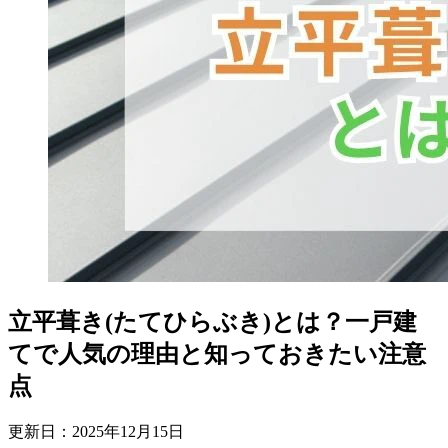
立平葺き(たてひらぶき)とは？一戸建
てで人気の理由と知っておきたい注意
点
更新日：
2025
年
12
月
15
日