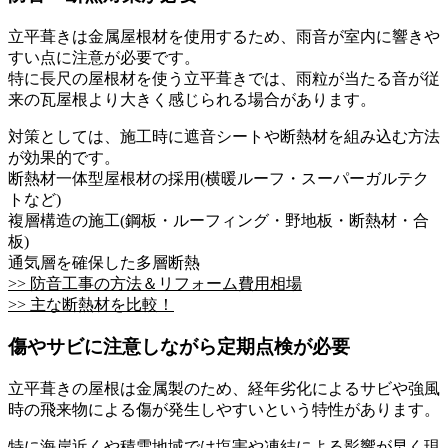
立平葺きは金属屋根材を使用するため、雨音が室内に響きや
すい点に注意が必要です。
特に長尺の屋根材を使う立平葺きでは、雨粒が当たる音が従
来の瓦屋根より大きく感じられる場合があります。
対策としては、施工時に遮音シートや断熱材を組み込む方法
が効果的です。
断熱材一体型屋根材の採用(横暖ルーフ・スーパーガルテク
トなど)
複層構造の施工(鋼板・ルーフィング・野地板・断熱材・合
板)
通気層を確保した多層断熱
>> 防音工事の方法＆リフォーム費用相場
>> 主な断熱材を比較！
傷やサビに注意しながら定期点検が必要
立平葺きの屋根は金属製のため、経年劣化によるサビや強風
時の飛来物による傷が発生しやすいという特性があります。
特に海岸近くや積雪地域では塩害や凍結による影響が早く現