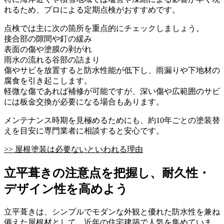
れるため、プロによる定期点検がおすすめです。
点検では主に次の箇所を重点的にチェックしましょう。
接合部の隙間や釘の緩み
表面の傷や塗膜の剥がれ
雨水の流れる谷部の詰まり
傷やサビを放置すると防水性能が低下し、雨漏りや下地材の
腐食を引き起こします。
軽微な傷であれば補修が可能ですが、深い傷や広範囲のサビ
には板金交換が必要になる場合もあります。
メンテナンス時期を見極めるためにも、約10年ごとの塗装替
えを目安に専門業者に相談すると安心です。
>> 屋根塗装は必要ないといわれる理由
立平葺きの注意点を把握し、耐久性・
デザイン性を高めよう
立平葺きは、シンプルでモダンな外観と優れた防水性を兼ね
備えた屋根材として、近年の住宅建築で人気を集めていま