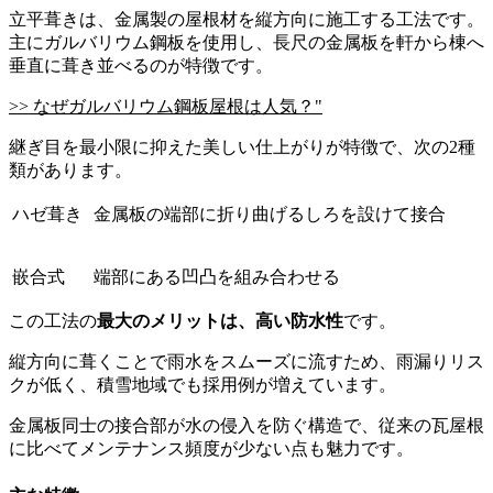
立平葺きは、金属製の屋根材を縦方向に施工する工法です。
主にガルバリウム鋼板を使用し、長尺の金属板を軒から棟へ
垂直に葺き並べるのが特徴です。
>> なぜガルバリウム鋼板屋根は人気？"
継ぎ目を最小限に抑えた美しい仕上がりが特徴で、次の2種
類があります。
ハゼ葺き
金属板の端部に折り曲げるしろを設けて接合
嵌合式
端部にある凹凸を組み合わせる
この工法の
最大のメリットは、高い防水性
です。
縦方向に葺くことで雨水をスムーズに流すため、雨漏りリス
クが低く、積雪地域でも採用例が増えています。
金属板同士の接合部が水の侵入を防ぐ構造で、従来の瓦屋根
に比べてメンテナンス頻度が少ない点も魅力です。