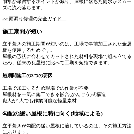
雨水が滞留するポイントが減り、屋根に落ちた雨水がスムー
ズに流れ落ちます。
>> 雨漏り修理の完全ガイド！
施工期間が短い
立平葺きの施工期間が短いのは、工場で事前加工された金属
板を使用するためです。
屋根の形状に合わせてカットされた材料を現場で組み立てる
ため、従来の瓦屋根に比べて工期を短縮できます。
短期間施工の3つの要因
工場で加工するため現場での作業が不要
屋根材を一気に施工できる嵌合(かんごう)式構造
職人が1人でも作業可能な軽量素材
勾配の緩い屋根に特に向く(地域による)
立平葺きが勾配の緩い屋根に適しているのは、その施工方法
にあります。