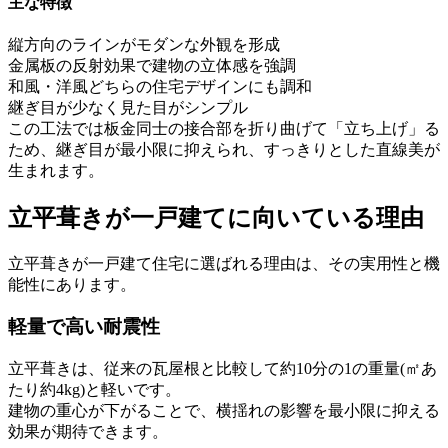
主な特徴
縦方向のラインがモダンな外観を形成
金属板の反射効果で建物の立体感を強調
和風・洋風どちらの住宅デザインにも調和
継ぎ目が少なく見た目がシンプル
この工法では板金同士の接合部を折り曲げて「立ち上げ」る
ため、継ぎ目が最小限に抑えられ、すっきりとした直線美が
生まれます。
立平葺きが一戸建てに向いている理由
立平葺きが一戸建て住宅に選ばれる理由は、その実用性と機
能性にあります。
軽量で高い耐震性
立平葺きは、従来の瓦屋根と比較して約10分の1の重量(㎡あ
たり約4kg)と軽いです。
建物の重心が下がることで、横揺れの影響を最小限に抑える
効果が期待できます。