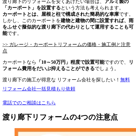
渡り廊下のリフォームを安くあげたい場合は、
アルミ製の
「カーポート」を設置する
という方法も考えられます。
カーポートとは、屋根と柱で構成された簡易的な車庫
です。
しかし、このカーポートを
建物と建物の間に設置すれば、雨
をふせぐ擬似的な渡り廊下の代わりとして運用することも可
能
です。
>> ガレージ・カーポートリフォームの価格・施工例と注意
点
カーポートなら
「10～50万円」程度で設置可能
ですので、
リ
フォーム費用をだいぶ抑えることができる
でしょう。
渡り廊下の施工が得意な リフォーム会社を探したい！
無料
リフォーム会社一括見積もり依頼
電話でのご相談はこちら
渡り廊下リフォームの4つの注意点