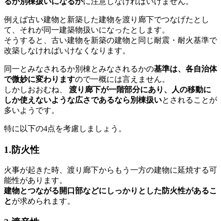
るか別棟扱いになるか
に注意しなければいけません。
例えば古い建物と新築した建物を渡り廊下でつなげたとし
て、それが同一建築物扱いになったとします。
そうすると、古い建物を新築の建物と同じ耐震・耐火基準で
改築しなければいけなくなります。
同一とみなされるか別棟とみなされるかの
基準は、各自治体
で微妙に変わります
ので一概には言えません。
しかしおおむね、
渡り廊下が一階部分にあり、人の移動に
しか使えないような広さであるなら別棟扱い
とされることが
多いようです。
特に以下の4点を考慮しましょう。
1.防火性
火事が起きた時、渡り廊下からもう一方の建物に延焼する可
能性があります。
建物とつながる開口部などにしっかりとした防火性があるこ
と
が求められます。