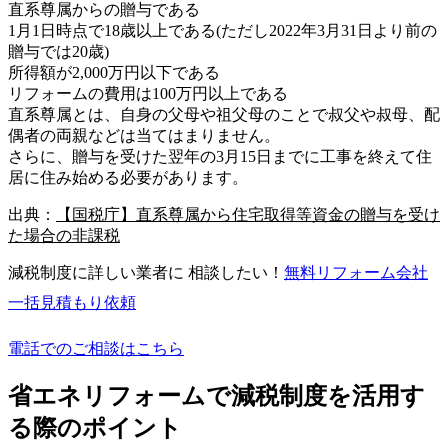
直系尊属からの贈与である
1月1日時点で18歳以上である(ただし2022年3月31日より前の
贈与では20歳)
所得額が2,000万円以下である
リフォームの費用は100万円以上である
直系尊属とは、自身の父母や祖父母のことで叔父や叔母、配
偶者の両親などは当てはまりません。
さらに、贈与を受けた翌年の3月15日までに工事を終えて住
居に住み始める必要があります。
出典：
【国税庁】直系尊属から住宅取得等資金の贈与を受け
た場合の非課税
減税制度に詳しい業者に 相談したい！
無料
リフォーム会社
一括見積もり依頼
電話でのご相談はこちら
省エネリフォームで減税制度を活用す
る際のポイント