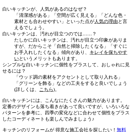
白いキッチンが、人気があるのはなぜ？
「清潔感がある」「空間が広く見える」「どんな色・
素材とも合わせやすい」といった点が
人気の理由
と言
えるでしょう。
白いキッチンは、汚れが目立つのでは……？
たしかに白いキッチンは、汚れが目立つ印象がありま
すが、だからこそ「自然と掃除したくなる」「すぐに
お手入れしたくなる」傾向があり、
キレイを保ちやす
い
というメリットもあります。
シンプルな白いキッチンに個性をプラスして、おしゃれに見
せるには？
「ウッド調の素材をアクセントとして取り入れる」
「グリーンを飾る」などの工夫をすると良いでしょう
(詳しくは、
こちら
)。
白いキッチンには、こんなにたくさんの魅力があります。
定番のデザインも落ち着きがあって良いですが、いろいろな
パターンを参考に、四季の変化などに合わせて個性をプラス
したコーディネートも楽しんでみましょう♪
キッチンのリフォームが 得意な施工会社を探したい！
無料