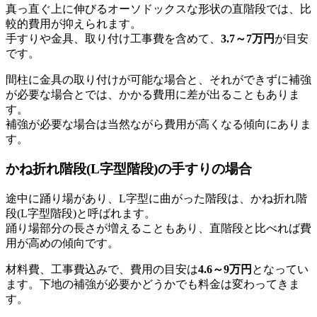
真っ直ぐ上に伸びるオーソドックスな形状の直階段では、比
較的費用が抑えられます。
手すりや金具、取り付け工事費を含めて、
3.7～7万円
が目安
です。
間柱に金具の取り付けが可能な場合と、それができずに補強
が必要な場合とでは、かかる費用に差が出ることもありま
す。
補強が必要な場合は当然ながら費用が高くなる傾向にありま
す。
かね折れ階段(L字型階段)の手すりの場合
途中に踊り場があり、L字型に曲がった階段は、かね折れ階
段(L字型階段)と呼ばれます。
踊り場部分の長さが増えることもあり、直階段と比べれば費
用が高めの傾向です。
材料費、工事費込みで、費用の目安は
4.6～9万円
となってい
ます。下地の補強が必要かどうかでも料金は変わってきま
す。