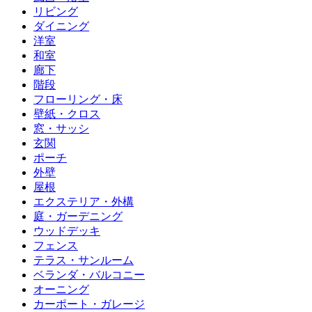
リビング
ダイニング
洋室
和室
廊下
階段
フローリング・床
壁紙・クロス
窓・サッシ
玄関
ポーチ
外壁
屋根
エクステリア・外構
庭・ガーデニング
ウッドデッキ
フェンス
テラス・サンルーム
ベランダ・バルコニー
オーニング
カーポート・ガレージ