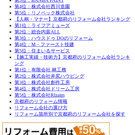
第3位：BANBA PAINT
第4位：株式会社西川造園
第5位：リノベック株式会社
【人柄・マナー】京都府のリフォーム会社ランキング
第1位：ライフアミューズ
第2位：総合内装ALL
第3位：ハウスドゥ DOのリフォーム
第4位：M・ファースト技建
第5位：住まいるサービス
【施工実績・技術力】京都府のリフォーム会社ランキ
ング
第1位：有限会社 林工務
第2位：株式会社井尻ハウビング
第3位：株式会社創作工房
第4位：株式会社ドリーム工房
第5位：株式会社RIzaim
京都府のリフォーム情報
リフォーム会社の選び方
リフォーム箇所別で京都府のリフォーム会社を探す