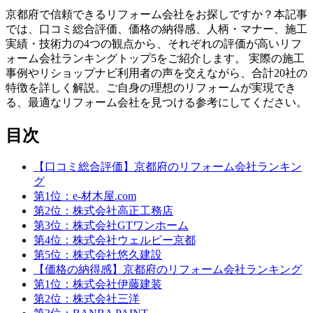
京都府で信頼できるリフォーム会社をお探しですか？本記事
では、口コミ総合評価、価格の納得感、人柄・マナー、施工
実績・技術力の4つの観点から、それぞれの評価が高いリフ
ォーム会社ランキングトップ5をご紹介します。 実際の施工
事例やリショップナビ利用者の声を交えながら、合計20社の
特徴を詳しく解説。ご自身の理想のリフォームが実現でき
る、最適なリフォーム会社を見つける参考にしてください。
目次
【口コミ総合評価】京都府のリフォーム会社ランキン
グ
第1位：e-材木屋.com
第2位：株式会社高正工務店
第3位：株式会社GTワンホーム
第4位：株式会社ウェルビー京都
第5位：株式会社悠久建設
【価格の納得感】京都府のリフォーム会社ランキング
第1位：株式会社伊藤建装
第2位：株式会社三洋