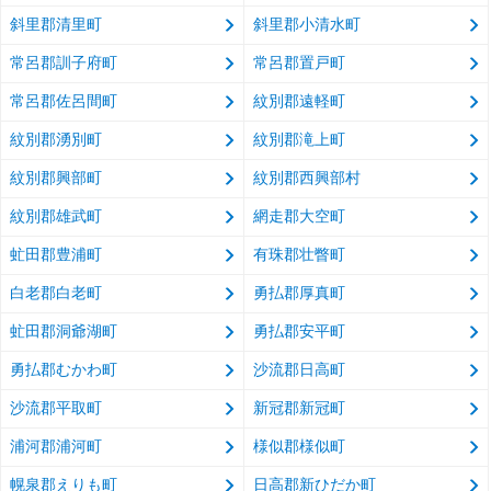
斜里郡清里町
斜里郡小清水町
常呂郡訓子府町
常呂郡置戸町
常呂郡佐呂間町
紋別郡遠軽町
紋別郡湧別町
紋別郡滝上町
紋別郡興部町
紋別郡西興部村
紋別郡雄武町
網走郡大空町
虻田郡豊浦町
有珠郡壮瞥町
白老郡白老町
勇払郡厚真町
虻田郡洞爺湖町
勇払郡安平町
勇払郡むかわ町
沙流郡日高町
沙流郡平取町
新冠郡新冠町
浦河郡浦河町
様似郡様似町
幌泉郡えりも町
日高郡新ひだか町