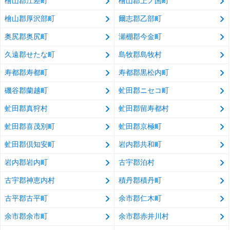
檜山郡江差町
檜山郡上ノ国町
檜山郡厚沢部町
爾志郡乙部町
奥尻郡奥尻町
瀬棚郡今金町
久遠郡せたな町
島牧郡島牧村
寿都郡寿都町
寿都郡黒松内町
磯谷郡蘭越町
虻田郡ニセコ町
虻田郡真狩村
虻田郡留寿都村
虻田郡喜茂別町
虻田郡京極町
虻田郡倶知安町
岩内郡共和町
岩内郡岩内町
古宇郡泊村
古宇郡神恵内村
積丹郡積丹町
古平郡古平町
余市郡仁木町
余市郡余市町
余市郡赤井川村