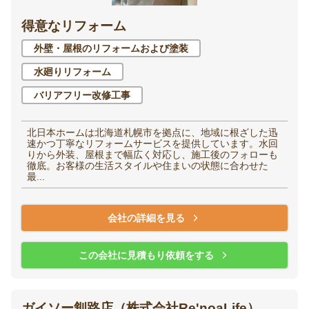
得意なリフォーム
洋室（子供部屋・寝
和室
室）
外壁・屋根のリフォームおよび塗装
水廻りリフォーム
廊下
階段
バリアフリー改修工事
玄関
エントランス
北日本ホームは北海道札幌市を拠点に、地域に根ざした迅
速かつ丁寧なリフォームサービスを提供しています。水回
りから外装、屋根まで幅広く対応し、施工後のフォローも
徹底。お客様の生活スタイルや住まいの状態に合わせた
最...
家全体・
その他
会社の詳細を見る
リノベーション
この会社に見積もり依頼をする
ガイソー釧路店（株式会社Re'noaLife）