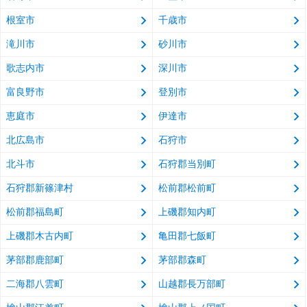
根室市
千歳市
滝川市
砂川市
歌志内市
深川市
富良野市
登別市
恵庭市
伊達市
北広島市
石狩市
北斗市
石狩郡当別町
石狩郡新篠津村
松前郡松前町
松前郡福島町
上磯郡知内町
上磯郡木古内町
亀田郡七飯町
茅部郡鹿部町
茅部郡森町
二海郡八雲町
山越郡長万部町