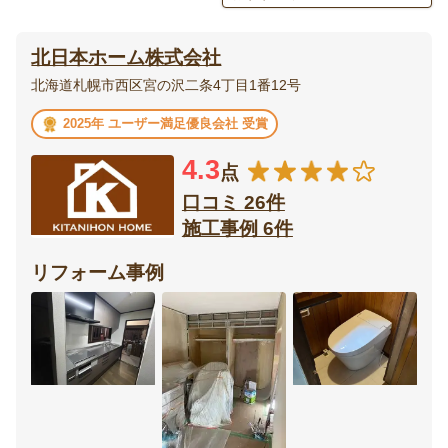
エクステリア・
庭・
北日本ホーム株式会社
外構
ガーデニング
北海道札幌市西区宮の沢二条4丁目1番12号
ベランダ・
ウッドデッキ
2025年 ユーザー満足優良会社 受賞
バルコニー
4.3
点
テラス・
ポーチ
サンルーム
口コミ 26件
施工事例 6件
カーポート・
フェンス
ガレージ
リフォーム事例
門扉
オーニング
リビング
ダイニング