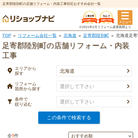
足寄郡陸別町の店舗リフォーム・内装工事対応おすすめ会社一覧
エリアから探す
メニュー
リフォーム箇所
条件
※2021年2月リフォーム
産業新聞より
TOP
リフォーム会社一覧
北海道
足寄郡陸別町
北海道足寄
選択を全て解除
都道府県
※複数選択可
足寄郡陸別町の店舗リフォーム・内装
特徴
工事
市区町村
実績
エリアから
探す
キッチン
風呂・浴室
事例有り
リフォーム
決定
口コミ有り
箇所から探す
トイレ
洗面所
条件で
決済方法
絞り込む
選択を全て解除
この条件で検索する
決定
外壁塗装・
屋根塗装・
全
9
件
外壁
屋根