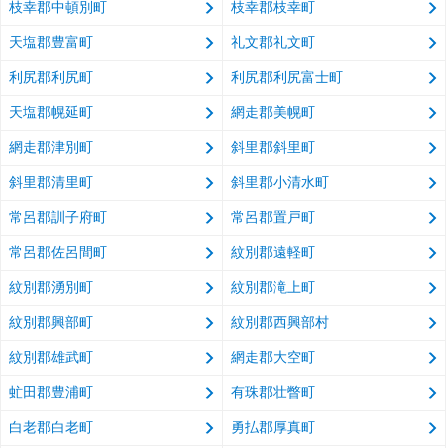
枝幸郡中頓別町
枝幸郡枝幸町
天塩郡豊富町
礼文郡礼文町
利尻郡利尻町
利尻郡利尻富士町
天塩郡幌延町
網走郡美幌町
網走郡津別町
斜里郡斜里町
斜里郡清里町
斜里郡小清水町
常呂郡訓子府町
常呂郡置戸町
常呂郡佐呂間町
紋別郡遠軽町
紋別郡湧別町
紋別郡滝上町
紋別郡興部町
紋別郡西興部村
紋別郡雄武町
網走郡大空町
虻田郡豊浦町
有珠郡壮瞥町
白老郡白老町
勇払郡厚真町