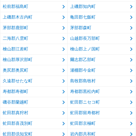
松前郡福島町
上磯郡知内町
上磯郡木古内町
亀田郡七飯町
茅部郡鹿部町
茅部郡森町
二海郡八雲町
山越郡長万部町
檜山郡江差町
檜山郡上ノ国町
檜山郡厚沢部町
爾志郡乙部町
奥尻郡奥尻町
瀬棚郡今金町
久遠郡せたな町
島牧郡島牧村
寿都郡寿都町
寿都郡黒松内町
磯谷郡蘭越町
虻田郡ニセコ町
虻田郡真狩村
虻田郡留寿都村
虻田郡喜茂別町
虻田郡京極町
虻田郡倶知安町
岩内郡共和町