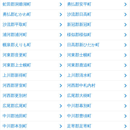
虻田郡洞爺湖町
勇払郡安平町
勇払郡むかわ町
沙流郡日高町
沙流郡平取町
新冠郡新冠町
浦河郡浦河町
様似郡様似町
幌泉郡えりも町
日高郡新ひだか町
河東郡音更町
河東郡士幌町
河東郡上士幌町
河東郡鹿追町
上川郡新得町
上川郡清水町
河西郡芽室町
河西郡中札内村
河西郡更別村
広尾郡大樹町
広尾郡広尾町
中川郡幕別町
中川郡池田町
中川郡豊頃町
中川郡本別町
足寄郡足寄町