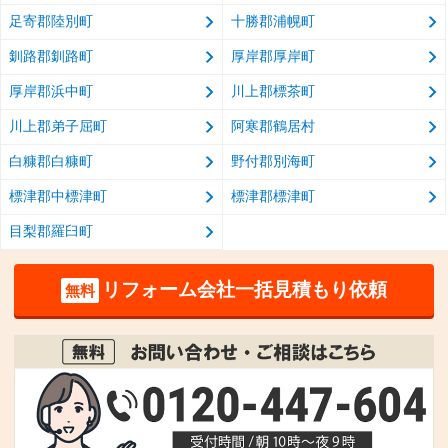
足寄郡陸別町
十勝郡浦幌町
釧路郡釧路町
厚岸郡厚岸町
厚岸郡浜中町
川上郡標茶町
川上郡弟子屈町
阿寒郡鶴居村
白糠郡白糠町
野付郡別海町
標津郡中標津町
標津郡標津町
目梨郡羅臼町
リフォーム会社一括見積もり依頼
無料