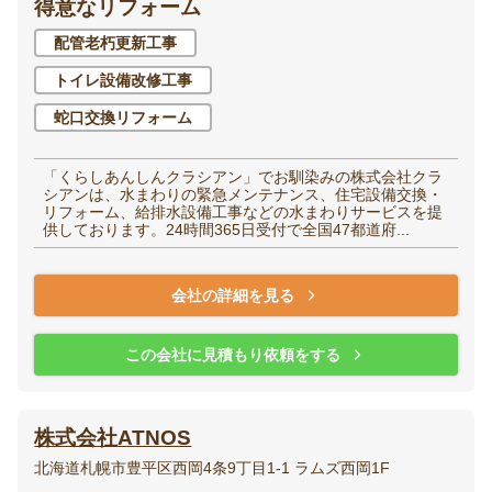
得意なリフォーム
配管老朽更新工事
洋室（子供部屋・寝
和室
室）
トイレ設備改修工事
蛇口交換リフォーム
廊下
階段
「くらしあんしんクラシアン」でお馴染みの株式会社クラ
シアンは、水まわりの緊急メンテナンス、住宅設備交換・
玄関
エントランス
リフォーム、給排水設備工事などの水まわりサービスを提
供しております。24時間365日受付で全国47都道府...
会社の詳細を見る
家全体・
その他
リノベーション
この会社に見積もり依頼をする
株式会社ATNOS
北海道札幌市豊平区西岡4条9丁目1-1 ラムズ西岡1F