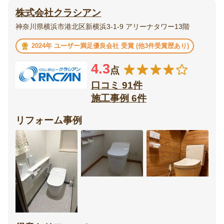
株式会社クラシアン
エクステリア・
庭・
神奈川県横浜市港北区新横浜3-1-9 アリーナタワー13階
外構
ガーデニング
2024年 ユーザー満足優良会社 受賞 (他3件受賞歴あり)
ベランダ・
ウッドデッキ
4.3
バルコニー
点
口コミ 91件
テラス・
ポーチ
施工事例 6件
サンルーム
リフォーム事例
カーポート・
フェンス
ガレージ
門扉
オーニング
リビング
ダイニング