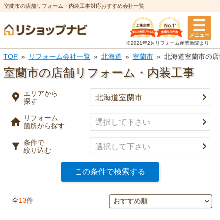
室蘭市の店舗リフォーム・内装工事対応おすすめ会社一覧
エリアから探す
メニュー
リフォーム箇所
条件
※2021年2月リフォーム
産業新聞より
TOP
リフォーム会社一覧
北海道
室蘭市
北海道室蘭市の店
選択を全て解除
都道府県
※複数選択可
室蘭市の店舗リフォーム・内装工事
特徴
市区町村
エリアから
探す
実績
リフォーム
キッチン
風呂・浴室
箇所から探す
事例有り
決定
口コミ有り
条件で
絞り込む
トイレ
洗面所
決済方法
この条件で検索する
選択を全て解除
決定
全
13
件
外壁塗装・
屋根塗装・
外壁
屋根