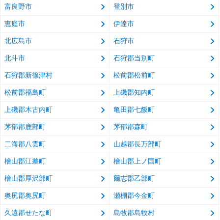
富良野市
登別市
恵庭市
伊達市
北広島市
石狩市
北斗市
石狩郡当別町
石狩郡新篠津村
松前郡松前町
松前郡福島町
上磯郡知内町
上磯郡木古内町
亀田郡七飯町
茅部郡鹿部町
茅部郡森町
二海郡八雲町
山越郡長万部町
檜山郡江差町
檜山郡上ノ国町
檜山郡厚沢部町
爾志郡乙部町
奥尻郡奥尻町
瀬棚郡今金町
久遠郡せたな町
島牧郡島牧村