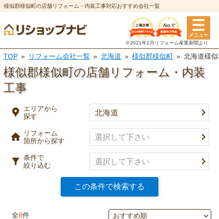
様似郡様似町の店舗リフォーム・内装工事対応おすすめ会社一覧
エリアから探す
メニュー
リフォーム箇所
条件
※2021年2月リフォーム
産業新聞より
TOP
リフォーム会社一覧
北海道
様似郡様似町
北海道様似
選択を全て解除
都道府県
※複数選択可
様似郡様似町の店舗リフォーム・内装
特徴
工事
市区町村
実績
エリアから
探す
キッチン
風呂・浴室
事例有り
リフォーム
決定
口コミ有り
箇所から探す
トイレ
洗面所
条件で
決済方法
絞り込む
選択を全て解除
この条件で検索する
決定
外壁塗装・
屋根塗装・
全
8
件
外壁
屋根