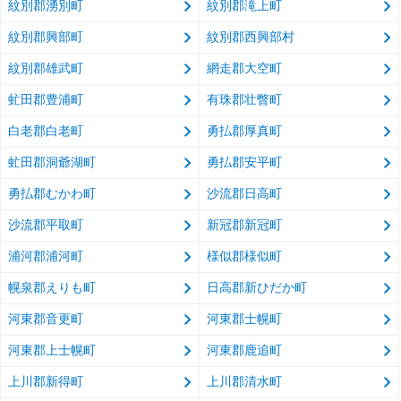
紋別郡湧別町
紋別郡滝上町
紋別郡興部町
紋別郡西興部村
紋別郡雄武町
網走郡大空町
虻田郡豊浦町
有珠郡壮瞥町
白老郡白老町
勇払郡厚真町
虻田郡洞爺湖町
勇払郡安平町
勇払郡むかわ町
沙流郡日高町
沙流郡平取町
新冠郡新冠町
浦河郡浦河町
様似郡様似町
幌泉郡えりも町
日高郡新ひだか町
河東郡音更町
河東郡士幌町
河東郡上士幌町
河東郡鹿追町
上川郡新得町
上川郡清水町