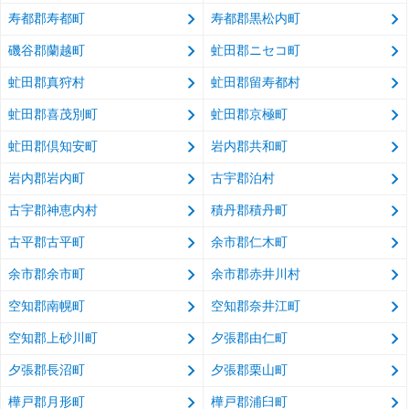
寿都郡寿都町
寿都郡黒松内町
磯谷郡蘭越町
虻田郡ニセコ町
虻田郡真狩村
虻田郡留寿都村
虻田郡喜茂別町
虻田郡京極町
虻田郡倶知安町
岩内郡共和町
岩内郡岩内町
古宇郡泊村
古宇郡神恵内村
積丹郡積丹町
古平郡古平町
余市郡仁木町
余市郡余市町
余市郡赤井川村
空知郡南幌町
空知郡奈井江町
空知郡上砂川町
夕張郡由仁町
夕張郡長沼町
夕張郡栗山町
樺戸郡月形町
樺戸郡浦臼町