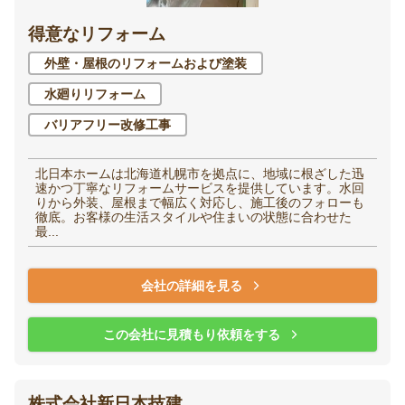
得意なリフォーム
洋室（子供部屋・寝
和室
室）
外壁・屋根のリフォームおよび塗装
水廻りリフォーム
廊下
階段
バリアフリー改修工事
玄関
エントランス
北日本ホームは北海道札幌市を拠点に、地域に根ざした迅
速かつ丁寧なリフォームサービスを提供しています。水回
りから外装、屋根まで幅広く対応し、施工後のフォローも
徹底。お客様の生活スタイルや住まいの状態に合わせた
最...
家全体・
その他
会社の詳細を見る
リノベーション
この会社に見積もり依頼をする
株式会社新日本技建