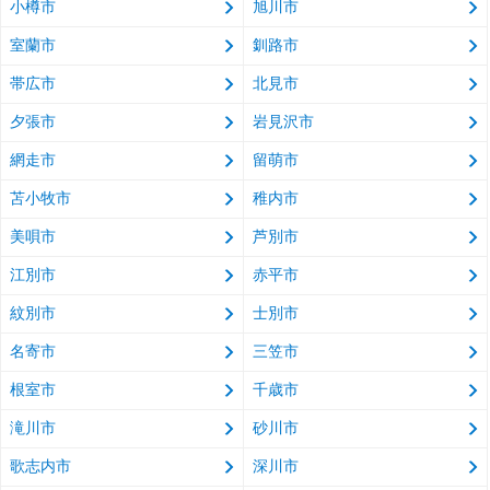
小樽市
旭川市
室蘭市
釧路市
帯広市
北見市
夕張市
岩見沢市
網走市
留萌市
苫小牧市
稚内市
美唄市
芦別市
江別市
赤平市
紋別市
士別市
名寄市
三笠市
根室市
千歳市
滝川市
砂川市
歌志内市
深川市