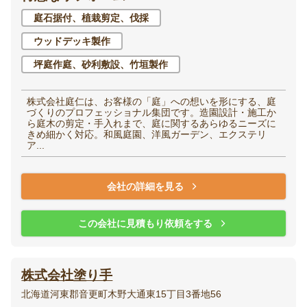
庭石据付、植栽剪定、伐採
ウッドデッキ製作
坪庭作庭、砂利敷設、竹垣製作
株式会社庭仁は、お客様の「庭」への想いを形にする、庭
づくりのプロフェッショナル集団です。造園設計・施工か
ら庭木の剪定・手入れまで、庭に関するあらゆるニーズに
きめ細かく対応。和風庭園、洋風ガーデン、エクステリ
ア...
会社の詳細を見る
この会社に見積もり依頼をする
株式会社塗り手
北海道河東郡音更町木野大通東15丁目3番地56