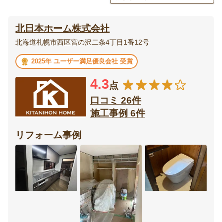
エクステリア・
庭・
北日本ホーム株式会社
外構
ガーデニング
北海道札幌市西区宮の沢二条4丁目1番12号
ベランダ・
ウッドデッキ
2025年 ユーザー満足優良会社 受賞
バルコニー
4.3
点
テラス・
ポーチ
サンルーム
口コミ 26件
施工事例 6件
カーポート・
フェンス
ガレージ
リフォーム事例
門扉
オーニング
リビング
ダイニング