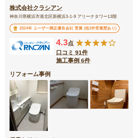
株式会社クラシアン
エクステリア・
庭・
神奈川県横浜市港北区新横浜3-1-9 アリーナタワー13階
外構
ガーデニング
2024年 ユーザー満足優良会社 受賞 (他3件受賞歴あり)
ベランダ・
ウッドデッキ
4.3
バルコニー
点
口コミ 91件
テラス・
ポーチ
施工事例 6件
サンルーム
リフォーム事例
カーポート・
フェンス
ガレージ
門扉
オーニング
リビング
ダイニング