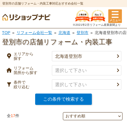
登別市の店舗リフォーム・内装工事対応おすすめ会社一覧
エリアから探す
メニュー
リフォーム箇所
条件
※2021年2月リフォーム
産業新聞より
TOP
リフォーム会社一覧
北海道
登別市
北海道登別市の店
選択を全て解除
都道府県
※複数選択可
登別市の店舗リフォーム・内装工事
特徴
市区町村
エリアから
探す
実績
リフォーム
キッチン
風呂・浴室
箇所から探す
事例有り
決定
口コミ有り
条件で
絞り込む
トイレ
洗面所
決済方法
この条件で検索する
選択を全て解除
決定
全
17
件
外壁塗装・
屋根塗装・
外壁
屋根