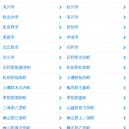
滝川市
砂川市
歌志内市
深川市
富良野市
登別市
恵庭市
伊達市
北広島市
石狩市
北斗市
石狩郡当別町
石狩郡新篠津村
松前郡松前町
松前郡福島町
上磯郡知内町
上磯郡木古内町
亀田郡七飯町
茅部郡鹿部町
茅部郡森町
二海郡八雲町
山越郡長万部町
檜山郡江差町
檜山郡上ノ国町
檜山郡厚沢部町
爾志郡乙部町