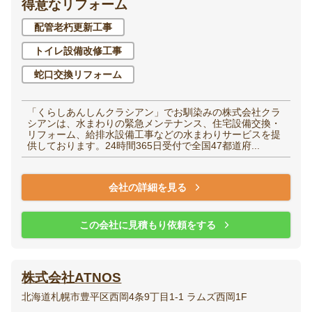
得意なリフォーム
配管老朽更新工事
洋室（子供部屋・寝
和室
室）
トイレ設備改修工事
蛇口交換リフォーム
廊下
階段
「くらしあんしんクラシアン」でお馴染みの株式会社クラ
シアンは、水まわりの緊急メンテナンス、住宅設備交換・
玄関
エントランス
リフォーム、給排水設備工事などの水まわりサービスを提
供しております。24時間365日受付で全国47都道府...
会社の詳細を見る
家全体・
その他
リノベーション
この会社に見積もり依頼をする
株式会社ATNOS
北海道札幌市豊平区西岡4条9丁目1-1 ラムズ西岡1F