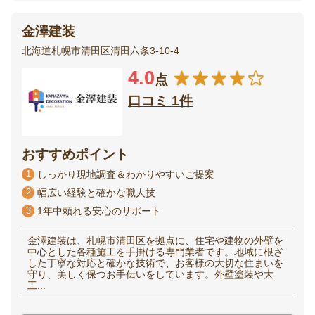
金澤建装
北海道札幌市清田区清田六条3-10-4
4.0
点
口コミ 1件
おすすめポイント
1
しっかり現地調査＆わかりやすいご提案
2
幅広い経験と確かな職人技
3
1年中頼れる安心のサポート
金澤建装は、札幌市清田区を拠点に、住宅や建物の外壁を
中心とした各種施工を手掛ける専門業者です。地域に根ざ
した丁寧な対応と確かな技術で、お客様の大切な住まいを
守り、美しく保つお手伝いをしています。外壁塗装や大
工...