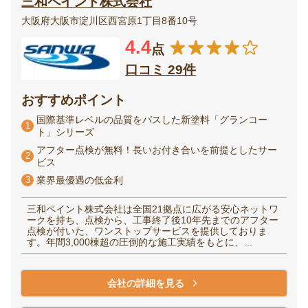
三和ペイント株式会社
大阪府大阪市淀川区西宮原1丁目8番10号
4.4
点
口コミ 29件
おすすめポイント
国際基準レベルの品質をパスした新塗料「グランコー
1
ト」シリーズ
アフター点検が無料！長いお付き合いを前提としたサー
2
ビス
3
業界最優遇の低金利
三和ペイント株式会社は全国21拠点に広がる安心ネットワ
ークを持ち、点検から、工事終了後10年先までのアフター
点検が付いた、ワンストップサービスを提供しておりま
す。年間3,000棟超の圧倒的な施工実績をもとに、...
会社の詳細を見る