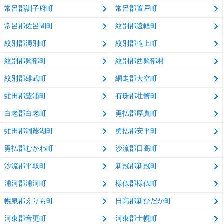
常呂郡訓子府町
常呂郡置戸町
常呂郡佐呂間町
紋別郡遠軽町
紋別郡湧別町
紋別郡滝上町
紋別郡興部町
紋別郡西興部村
紋別郡雄武町
網走郡大空町
虻田郡豊浦町
有珠郡壮瞥町
白老郡白老町
勇払郡厚真町
虻田郡洞爺湖町
勇払郡安平町
勇払郡むかわ町
沙流郡日高町
沙流郡平取町
新冠郡新冠町
浦河郡浦河町
様似郡様似町
幌泉郡えりも町
日高郡新ひだか町
河東郡音更町
河東郡士幌町