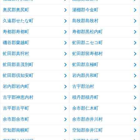
奥尻郡奥尻町
瀬棚郡今金町
久遠郡せたな町
島牧郡島牧村
寿都郡寿都町
寿都郡黒松内町
磯谷郡蘭越町
虻田郡ニセコ町
虻田郡真狩村
虻田郡留寿都村
虻田郡喜茂別町
虻田郡京極町
虻田郡倶知安町
岩内郡共和町
岩内郡岩内町
古宇郡泊村
古宇郡神恵内村
積丹郡積丹町
古平郡古平町
余市郡仁木町
余市郡余市町
余市郡赤井川村
空知郡南幌町
空知郡奈井江町