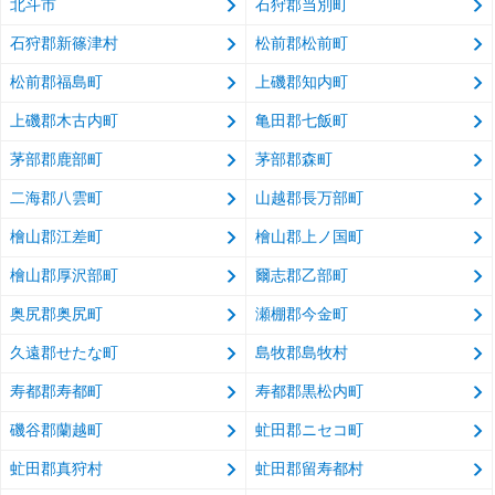
北斗市
石狩郡当別町
石狩郡新篠津村
松前郡松前町
松前郡福島町
上磯郡知内町
上磯郡木古内町
亀田郡七飯町
茅部郡鹿部町
茅部郡森町
二海郡八雲町
山越郡長万部町
檜山郡江差町
檜山郡上ノ国町
檜山郡厚沢部町
爾志郡乙部町
奥尻郡奥尻町
瀬棚郡今金町
久遠郡せたな町
島牧郡島牧村
寿都郡寿都町
寿都郡黒松内町
磯谷郡蘭越町
虻田郡ニセコ町
虻田郡真狩村
虻田郡留寿都村