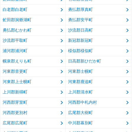
白老郡白老町
勇払郡厚真町
虻田郡洞爺湖町
勇払郡安平町
勇払郡むかわ町
沙流郡日高町
沙流郡平取町
新冠郡新冠町
浦河郡浦河町
様似郡様似町
幌泉郡えりも町
日高郡新ひだか町
河東郡音更町
河東郡士幌町
河東郡上士幌町
河東郡鹿追町
上川郡新得町
上川郡清水町
河西郡芽室町
河西郡中札内村
河西郡更別村
広尾郡大樹町
広尾郡広尾町
中川郡幕別町