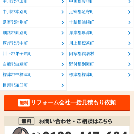
中川郡池田町
中川郡豊頃町
中川郡本別町
足寄郡足寄町
足寄郡陸別町
十勝郡浦幌町
釧路郡釧路町
厚岸郡厚岸町
厚岸郡浜中町
川上郡標茶町
川上郡弟子屈町
阿寒郡鶴居村
白糠郡白糠町
野付郡別海町
標津郡中標津町
標津郡標津町
目梨郡羅臼町
リフォーム会社一括見積もり依頼
無料