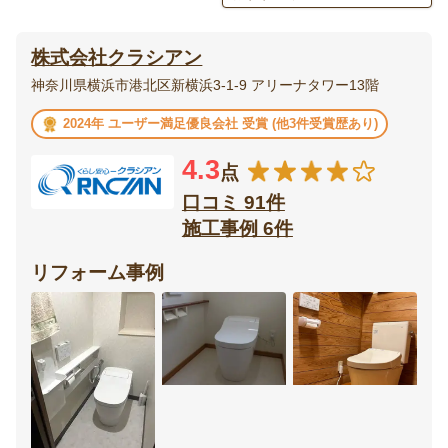
エクステリア・
庭・
株式会社クラシアン
外構
ガーデニング
神奈川県横浜市港北区新横浜3-1-9 アリーナタワー13階
ベランダ・
ウッドデッキ
2024年 ユーザー満足優良会社 受賞 (他3件受賞歴あり)
バルコニー
4.3
点
テラス・
ポーチ
サンルーム
口コミ 91件
施工事例 6件
カーポート・
フェンス
ガレージ
リフォーム事例
門扉
オーニング
リビング
ダイニング