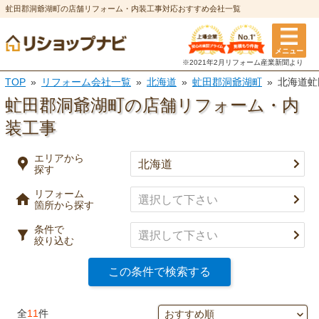
虻田郡洞爺湖町の店舗リフォーム・内装工事対応おすすめ会社一覧
エリアから探す
メニュー
リフォーム箇所
条件
※2021年2月リフォーム
産業新聞より
TOP
リフォーム会社一覧
北海道
虻田郡洞爺湖町
北海道虻
選択を全て解除
都道府県
※複数選択可
虻田郡洞爺湖町の店舗リフォーム・内
特徴
装工事
市区町村
実績
エリアから
探す
キッチン
風呂・浴室
事例有り
リフォーム
決定
口コミ有り
箇所から探す
トイレ
洗面所
条件で
決済方法
絞り込む
選択を全て解除
この条件で検索する
決定
外壁塗装・
屋根塗装・
全
11
件
外壁
屋根