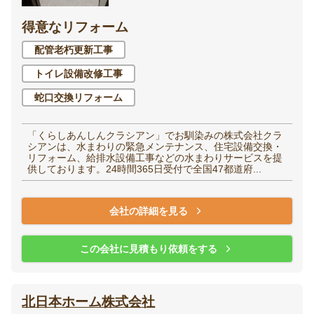
得意なリフォーム
洋室（子供部屋・寝
和室
室）
配管老朽更新工事
トイレ設備改修工事
廊下
階段
蛇口交換リフォーム
玄関
エントランス
「くらしあんしんクラシアン」でお馴染みの株式会社クラ
シアンは、水まわりの緊急メンテナンス、住宅設備交換・
リフォーム、給排水設備工事などの水まわりサービスを提
供しております。24時間365日受付で全国47都道府...
家全体・
会社の詳細を見る
その他
リノベーション
この会社に見積もり依頼をする
北日本ホーム株式会社