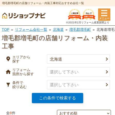
増毛郡増毛町の店舗リフォーム・内装工事対応おすすめ会社一覧
エリアから探す
メニュー
リフォーム箇所
条件
※2021年2月リフォーム
産業新聞より
TOP
リフォーム会社一覧
北海道
増毛郡増毛町
北海道増毛
選択を全て解除
都道府県
※複数選択可
増毛郡増毛町の店舗リフォーム・内装
特徴
工事
市区町村
実績
エリアから
探す
キッチン
風呂・浴室
事例有り
リフォーム
決定
口コミ有り
箇所から探す
トイレ
洗面所
条件で
決済方法
絞り込む
選択を全て解除
この条件で検索する
決定
外壁塗装・
屋根塗装・
全
8
件
外壁
屋根