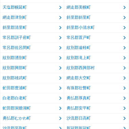
天塩郡幌延町
網走郡美幌町
網走郡津別町
斜里郡斜里町
斜里郡清里町
斜里郡小清水町
常呂郡訓子府町
常呂郡置戸町
常呂郡佐呂間町
紋別郡遠軽町
紋別郡湧別町
紋別郡滝上町
紋別郡興部町
紋別郡西興部村
紋別郡雄武町
網走郡大空町
虻田郡豊浦町
有珠郡壮瞥町
白老郡白老町
勇払郡厚真町
虻田郡洞爺湖町
勇払郡安平町
勇払郡むかわ町
沙流郡日高町
沙流郡平取町
新冠郡新冠町