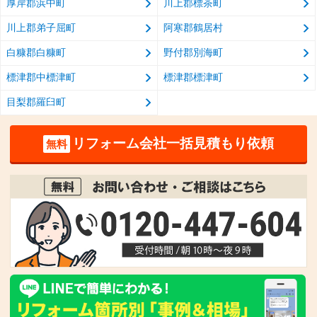
厚岸郡浜中町
川上郡標茶町
川上郡弟子屈町
阿寒郡鶴居村
白糠郡白糠町
野付郡別海町
標津郡中標津町
標津郡標津町
目梨郡羅臼町
リフォーム会社一括見積もり依頼
無料