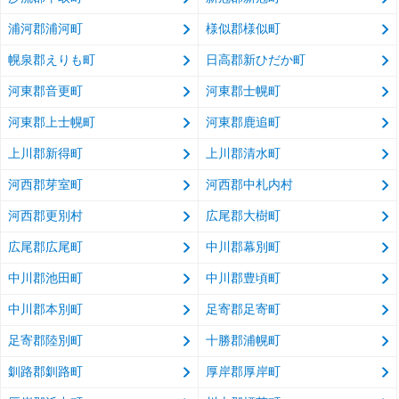
浦河郡浦河町
様似郡様似町
幌泉郡えりも町
日高郡新ひだか町
河東郡音更町
河東郡士幌町
河東郡上士幌町
河東郡鹿追町
上川郡新得町
上川郡清水町
河西郡芽室町
河西郡中札内村
河西郡更別村
広尾郡大樹町
広尾郡広尾町
中川郡幕別町
中川郡池田町
中川郡豊頃町
中川郡本別町
足寄郡足寄町
足寄郡陸別町
十勝郡浦幌町
釧路郡釧路町
厚岸郡厚岸町