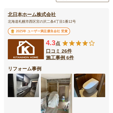
エクステリア・
庭・
北日本ホーム株式会社
外構
ガーデニング
北海道札幌市西区宮の沢二条4丁目1番12号
ベランダ・
ウッドデッキ
2025年 ユーザー満足優良会社 受賞
バルコニー
4.3
点
テラス・
ポーチ
サンルーム
口コミ 26件
施工事例 6件
カーポート・
フェンス
ガレージ
リフォーム事例
門扉
オーニング
リビング
ダイニング