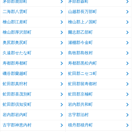
茅部郡鹿部町
茅部郡森町
二海郡八雲町
山越郡長万部町
檜山郡江差町
檜山郡上ノ国町
檜山郡厚沢部町
爾志郡乙部町
奥尻郡奥尻町
瀬棚郡今金町
久遠郡せたな町
島牧郡島牧村
寿都郡寿都町
寿都郡黒松内町
磯谷郡蘭越町
虻田郡ニセコ町
虻田郡真狩村
虻田郡留寿都村
虻田郡喜茂別町
虻田郡京極町
虻田郡倶知安町
岩内郡共和町
岩内郡岩内町
古宇郡泊村
古宇郡神恵内村
積丹郡積丹町