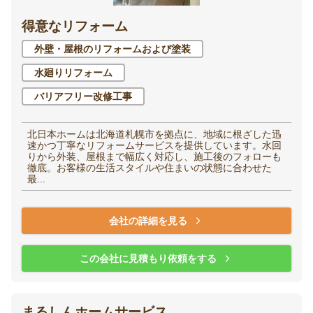
得意なリフォーム
洋室（子供部屋・寝
和室
室）
外壁・屋根のリフォームおよび塗装
水廻りリフォーム
廊下
階段
バリアフリー改修工事
玄関
エントランス
北日本ホームは北海道札幌市を拠点に、地域に根ざした迅
速かつ丁寧なリフォームサービスを提供しています。水回
りから外装、屋根まで幅広く対応し、施工後のフォローも
徹底。お客様の生活スタイルや住まいの状態に合わせた
最...
家全体・
その他
会社の詳細を見る
リノベーション
この会社に見積もり依頼をする
まるしんホームサービス