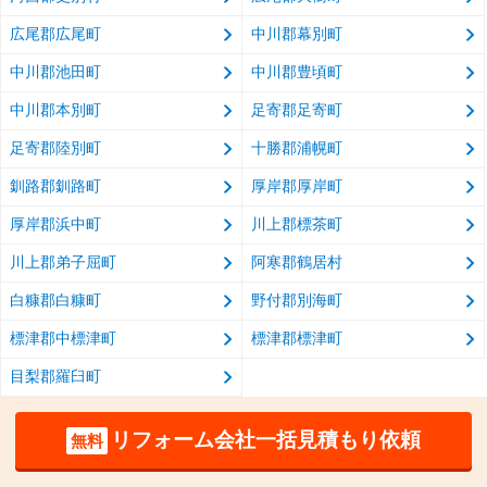
広尾郡広尾町
中川郡幕別町
中川郡池田町
中川郡豊頃町
中川郡本別町
足寄郡足寄町
足寄郡陸別町
十勝郡浦幌町
釧路郡釧路町
厚岸郡厚岸町
厚岸郡浜中町
川上郡標茶町
川上郡弟子屈町
阿寒郡鶴居村
白糠郡白糠町
野付郡別海町
標津郡中標津町
標津郡標津町
目梨郡羅臼町
リフォーム会社一括見積もり依頼
無料