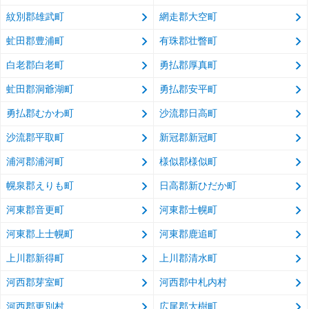
紋別郡雄武町
網走郡大空町
虻田郡豊浦町
有珠郡壮瞥町
白老郡白老町
勇払郡厚真町
虻田郡洞爺湖町
勇払郡安平町
勇払郡むかわ町
沙流郡日高町
沙流郡平取町
新冠郡新冠町
浦河郡浦河町
様似郡様似町
幌泉郡えりも町
日高郡新ひだか町
河東郡音更町
河東郡士幌町
河東郡上士幌町
河東郡鹿追町
上川郡新得町
上川郡清水町
河西郡芽室町
河西郡中札内村
河西郡更別村
広尾郡大樹町