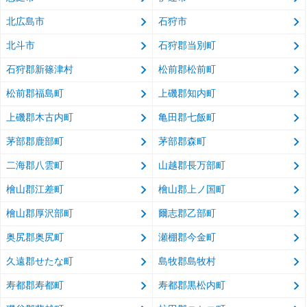
北広島市
石狩市
北斗市
石狩郡当別町
石狩郡新篠津村
松前郡松前町
松前郡福島町
上磯郡知内町
上磯郡木古内町
亀田郡七飯町
茅部郡鹿部町
茅部郡森町
二海郡八雲町
山越郡長万部町
檜山郡江差町
檜山郡上ノ国町
檜山郡厚沢部町
爾志郡乙部町
奥尻郡奥尻町
瀬棚郡今金町
久遠郡せたな町
島牧郡島牧村
寿都郡寿都町
寿都郡黒松内町