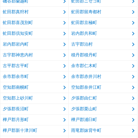
磯谷郡蘭越町
虻田郡ニセコ町
虻田郡真狩村
虻田郡留寿都村
虻田郡喜茂別町
虻田郡京極町
虻田郡倶知安町
岩内郡共和町
岩内郡岩内町
古宇郡泊村
古宇郡神恵内村
積丹郡積丹町
古平郡古平町
余市郡仁木町
余市郡余市町
余市郡赤井川村
空知郡南幌町
空知郡奈井江町
空知郡上砂川町
夕張郡由仁町
夕張郡長沼町
夕張郡栗山町
樺戸郡月形町
樺戸郡浦臼町
樺戸郡新十津川町
雨竜郡妹背牛町