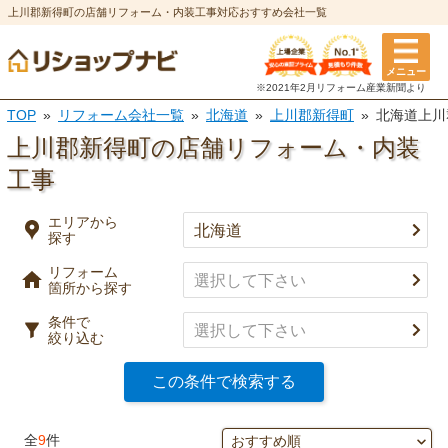
上川郡新得町の店舗リフォーム・内装工事対応おすすめ会社一覧
エリアから探す
メニュー
リフォーム箇所
条件
※2021年2月リフォーム
産業新聞より
TOP
リフォーム会社一覧
北海道
上川郡新得町
北海道上川
選択を全て解除
都道府県
※複数選択可
上川郡新得町の店舗リフォーム・内装
特徴
工事
市区町村
実績
エリアから
探す
キッチン
風呂・浴室
事例有り
リフォーム
決定
口コミ有り
箇所から探す
トイレ
洗面所
条件で
決済方法
絞り込む
選択を全て解除
この条件で検索する
決定
外壁塗装・
屋根塗装・
全
9
件
外壁
屋根