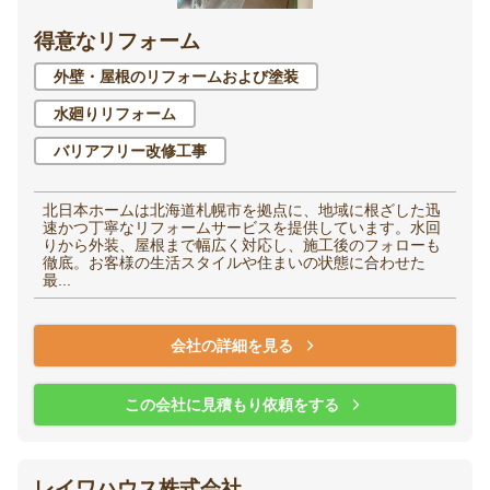
得意なリフォーム
洋室（子供部屋・寝
和室
室）
外壁・屋根のリフォームおよび塗装
水廻りリフォーム
廊下
階段
バリアフリー改修工事
玄関
エントランス
北日本ホームは北海道札幌市を拠点に、地域に根ざした迅
速かつ丁寧なリフォームサービスを提供しています。水回
りから外装、屋根まで幅広く対応し、施工後のフォローも
徹底。お客様の生活スタイルや住まいの状態に合わせた
最...
家全体・
その他
会社の詳細を見る
リノベーション
この会社に見積もり依頼をする
レイワハウス株式会社