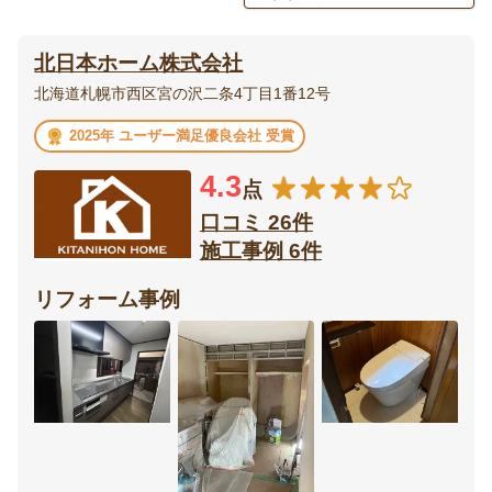
エクステリア・
庭・
北日本ホーム株式会社
外構
ガーデニング
北海道札幌市西区宮の沢二条4丁目1番12号
ベランダ・
ウッドデッキ
2025年 ユーザー満足優良会社 受賞
バルコニー
4.3
点
テラス・
ポーチ
サンルーム
口コミ 26件
施工事例 6件
カーポート・
フェンス
ガレージ
リフォーム事例
門扉
オーニング
リビング
ダイニング