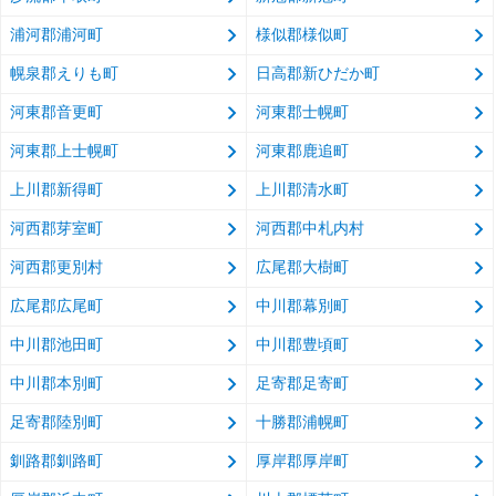
浦河郡浦河町
様似郡様似町
幌泉郡えりも町
日高郡新ひだか町
河東郡音更町
河東郡士幌町
河東郡上士幌町
河東郡鹿追町
上川郡新得町
上川郡清水町
河西郡芽室町
河西郡中札内村
河西郡更別村
広尾郡大樹町
広尾郡広尾町
中川郡幕別町
中川郡池田町
中川郡豊頃町
中川郡本別町
足寄郡足寄町
足寄郡陸別町
十勝郡浦幌町
釧路郡釧路町
厚岸郡厚岸町