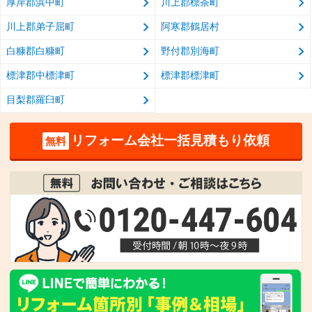
厚岸郡浜中町
川上郡標茶町
川上郡弟子屈町
阿寒郡鶴居村
白糠郡白糠町
野付郡別海町
標津郡中標津町
標津郡標津町
目梨郡羅臼町
リフォーム会社一括見積もり依頼
無料