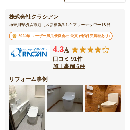
エクステリア・
庭・
株式会社クラシアン
外構
ガーデニング
神奈川県横浜市港北区新横浜3-1-9 アリーナタワー13階
ベランダ・
ウッドデッキ
2024年 ユーザー満足優良会社 受賞 (他3件受賞歴あり)
バルコニー
4.3
点
テラス・
ポーチ
サンルーム
口コミ 91件
施工事例 6件
カーポート・
フェンス
ガレージ
リフォーム事例
門扉
オーニング
リビング
ダイニング