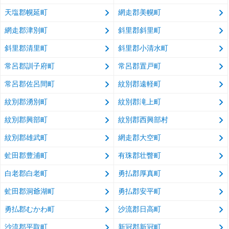
天塩郡幌延町
網走郡美幌町
網走郡津別町
斜里郡斜里町
斜里郡清里町
斜里郡小清水町
常呂郡訓子府町
常呂郡置戸町
常呂郡佐呂間町
紋別郡遠軽町
紋別郡湧別町
紋別郡滝上町
紋別郡興部町
紋別郡西興部村
紋別郡雄武町
網走郡大空町
虻田郡豊浦町
有珠郡壮瞥町
白老郡白老町
勇払郡厚真町
虻田郡洞爺湖町
勇払郡安平町
勇払郡むかわ町
沙流郡日高町
沙流郡平取町
新冠郡新冠町