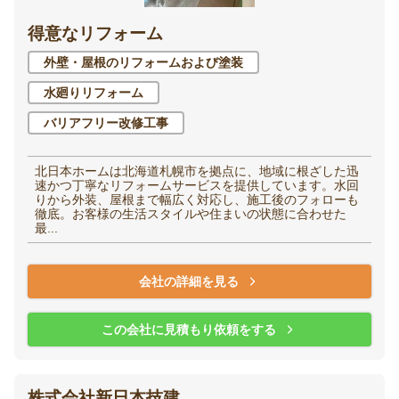
得意なリフォーム
洋室（子供部屋・寝
和室
室）
外壁・屋根のリフォームおよび塗装
水廻りリフォーム
廊下
階段
バリアフリー改修工事
玄関
エントランス
北日本ホームは北海道札幌市を拠点に、地域に根ざした迅
速かつ丁寧なリフォームサービスを提供しています。水回
りから外装、屋根まで幅広く対応し、施工後のフォローも
徹底。お客様の生活スタイルや住まいの状態に合わせた
最...
家全体・
その他
会社の詳細を見る
リノベーション
この会社に見積もり依頼をする
株式会社新日本技建