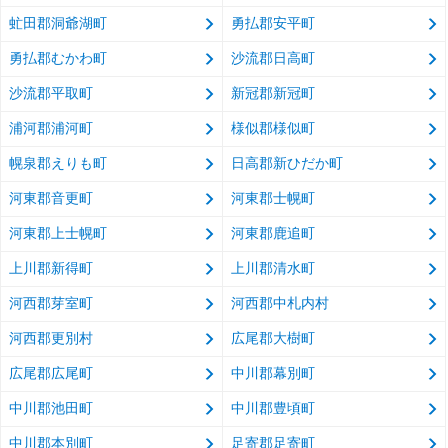
虻田郡洞爺湖町
勇払郡安平町
勇払郡むかわ町
沙流郡日高町
沙流郡平取町
新冠郡新冠町
浦河郡浦河町
様似郡様似町
幌泉郡えりも町
日高郡新ひだか町
河東郡音更町
河東郡士幌町
河東郡上士幌町
河東郡鹿追町
上川郡新得町
上川郡清水町
河西郡芽室町
河西郡中札内村
河西郡更別村
広尾郡大樹町
広尾郡広尾町
中川郡幕別町
中川郡池田町
中川郡豊頃町
中川郡本別町
足寄郡足寄町