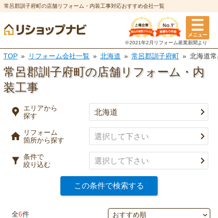
常呂郡訓子府町の店舗リフォーム・内装工事対応おすすめ会社一覧
エリアから探す
メニュー
リフォーム箇所
条件
※2021年2月リフォーム
産業新聞より
TOP
リフォーム会社一覧
北海道
常呂郡訓子府町
北海道常
選択を全て解除
都道府県
※複数選択可
常呂郡訓子府町の店舗リフォーム・内
特徴
装工事
市区町村
実績
エリアから
探す
キッチン
風呂・浴室
事例有り
リフォーム
決定
口コミ有り
箇所から探す
トイレ
洗面所
条件で
決済方法
絞り込む
選択を全て解除
この条件で検索する
決定
外壁塗装・
屋根塗装・
全
6
件
外壁
屋根