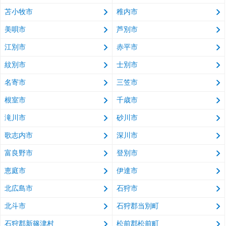
苫小牧市
稚内市
美唄市
芦別市
江別市
赤平市
紋別市
士別市
名寄市
三笠市
根室市
千歳市
滝川市
砂川市
歌志内市
深川市
富良野市
登別市
恵庭市
伊達市
北広島市
石狩市
北斗市
石狩郡当別町
石狩郡新篠津村
松前郡松前町