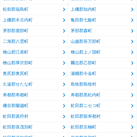
松前郡福島町
上磯郡知内町
上磯郡木古内町
亀田郡七飯町
茅部郡鹿部町
茅部郡森町
二海郡八雲町
山越郡長万部町
檜山郡江差町
檜山郡上ノ国町
檜山郡厚沢部町
爾志郡乙部町
奥尻郡奥尻町
瀬棚郡今金町
久遠郡せたな町
島牧郡島牧村
寿都郡寿都町
寿都郡黒松内町
磯谷郡蘭越町
虻田郡ニセコ町
虻田郡真狩村
虻田郡留寿都村
虻田郡喜茂別町
虻田郡京極町