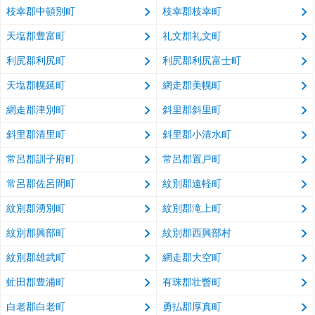
枝幸郡中頓別町
枝幸郡枝幸町
天塩郡豊富町
礼文郡礼文町
利尻郡利尻町
利尻郡利尻富士町
天塩郡幌延町
網走郡美幌町
網走郡津別町
斜里郡斜里町
斜里郡清里町
斜里郡小清水町
常呂郡訓子府町
常呂郡置戸町
常呂郡佐呂間町
紋別郡遠軽町
紋別郡湧別町
紋別郡滝上町
紋別郡興部町
紋別郡西興部村
紋別郡雄武町
網走郡大空町
虻田郡豊浦町
有珠郡壮瞥町
白老郡白老町
勇払郡厚真町