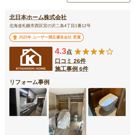
エクステリア・
庭・
北日本ホーム株式会社
外構
ガーデニング
北海道札幌市西区宮の沢二条4丁目1番12号
ベランダ・
ウッドデッキ
2025年 ユーザー満足優良会社 受賞
バルコニー
4.3
点
テラス・
ポーチ
サンルーム
口コミ 26件
施工事例 6件
カーポート・
フェンス
ガレージ
リフォーム事例
門扉
オーニング
リビング
ダイニング