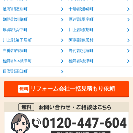
足寄郡陸別町
十勝郡浦幌町
釧路郡釧路町
厚岸郡厚岸町
厚岸郡浜中町
川上郡標茶町
川上郡弟子屈町
阿寒郡鶴居村
白糠郡白糠町
野付郡別海町
標津郡中標津町
標津郡標津町
目梨郡羅臼町
リフォーム会社一括見積もり依頼
無料