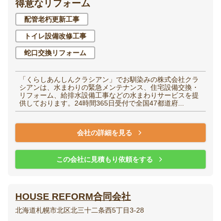
得意なリフォーム
配管老朽更新工事
洋室（子供部屋・寝
和室
室）
トイレ設備改修工事
蛇口交換リフォーム
廊下
階段
「くらしあんしんクラシアン」でお馴染みの株式会社クラ
シアンは、水まわりの緊急メンテナンス、住宅設備交換・
玄関
エントランス
リフォーム、給排水設備工事などの水まわりサービスを提
供しております。24時間365日受付で全国47都道府...
会社の詳細を見る
家全体・
その他
リノベーション
この会社に見積もり依頼をする
HOUSE REFORM合同会社
北海道札幌市北区北三十二条西5丁目3-28