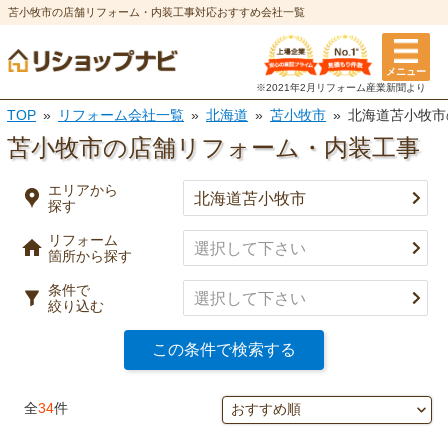
苫小牧市の店舗リフォーム・内装工事対応おすすめ会社一覧
エリアから探す
メニュー
リフォーム箇所
条件
※2021年2月リフォーム
産業新聞より
TOP
リフォーム会社一覧
北海道
苫小牧市
北海道苫小牧市
選択を全て解除
都道府県
※複数選択可
苫小牧市の店舗リフォーム・内装工事
特徴
市区町村
エリアから
探す
実績
リフォーム
キッチン
風呂・浴室
箇所から探す
事例有り
決定
口コミ有り
条件で
絞り込む
トイレ
洗面所
決済方法
この条件で検索する
選択を全て解除
決定
全
34
件
外壁塗装・
屋根塗装・
外壁
屋根