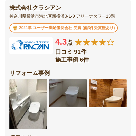
株式会社クラシアン
エクステリア・
庭・
神奈川県横浜市港北区新横浜3-1-9 アリーナタワー13階
外構
ガーデニング
2024年 ユーザー満足優良会社 受賞 (他3件受賞歴あり)
ベランダ・
ウッドデッキ
4.3
バルコニー
点
口コミ 91件
テラス・
ポーチ
施工事例 6件
サンルーム
リフォーム事例
カーポート・
フェンス
ガレージ
門扉
オーニング
リビング
ダイニング