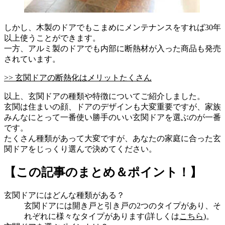
しかし、木製のドアでもこまめにメンテナンスをすれば30年
以上使うことができます。
一方、アルミ製のドアでも内部に断熱材が入った商品も発売
されています。
>> 玄関ドアの断熱化はメリットたくさん
以上、玄関ドアの種類や特徴についてご紹介しました。
玄関は住まいの顔、ドアのデザインも大変重要ですが、家族
みんなにとって一番使い勝手のいい玄関ドアを選ぶのが一番
です。
たくさん種類があって大変ですが、あなたの家庭に合った玄
関ドアをじっくり選んで決めてください。
【この記事のまとめ＆ポイント！】
玄関ドアにはどんな種類がある？
玄関ドアには開き戸と引き戸の2つのタイプがあり、そ
れぞれに様々なタイプがあります(詳しくは
こちら
)。