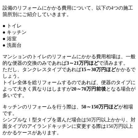
設備のリフォームにかかる費用について、以下の4つの施工
箇所別にご紹介していきます。
● トイレ
● キッチン
● 浴室
● 洗面台
マンションのトイレのリフォームにかかる費用相場は、一般
的な便器の交換のみであれば
3～21万円ほど
で済みます。
ただし、タンクレスタイプであれば
15～30万円ほど
かかるで
しょう。
トイレ全体を総リフォームするのであれば、便器のタイプに
よって大きく異なりはしますが
20～70万円前後
となる場合が
多いです。
キッチンのリフォームを行う際は、
50～150万円ほど
が相場
です。
シンプルなⅠ型タイプを選んだ場合は50万円以上かかり、対
面タイプのアイランドキッチンに変更する際は150万円以上
かかるケースがあります。