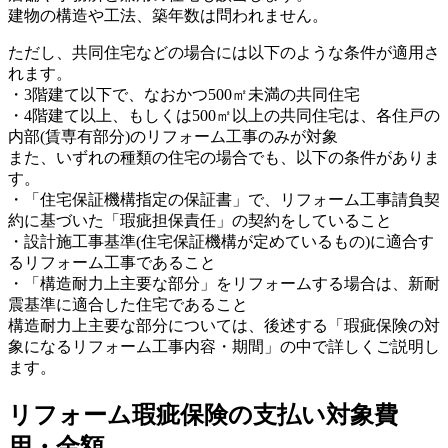
建物の構造や工法、築年数は問われません。
ただし、共同住宅などの場合には以下のような条件が適用さ
れます。
・3階建て以下で、なおかつ500㎡未満の共同住宅
・4階建て以上、もしくは500㎡以上の共同住宅は、各住戸の
内部(賃専有部分)のリフォーム工事のみが対象
また、いずれの種類の住宅の場合でも、以下の条件がありま
す。
・「住宅保証機構指定の保証書」で、リフォーム工事請負契
約に基づいた「瑕疵担保責任」の契約をしていること
・設計施工事基準(住宅保証機構が定めているもの)に適合す
るリフォーム工事であること
・「構造耐力上主要な部分」をリフォームする場合は、新耐
震基準に適合した住宅であること
構造耐力上主要な部分については、後述する「瑕疵保険の対
象になるリフォーム工事内容・期間」の中で詳しくご説明し
ます。
リフォーム瑕疵保険の支払い対象費
用・金額