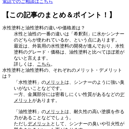
電話でのご相談はこちら
【この記事のまとめ＆ポイント！】
水性塗料と油性塗料の違いや価格差は？
水性と油性の一番の違いは「希釈剤」に水かシンナー
のどちらが使われているか、という点にあります。
最近は、外装用の水性塗料の開発が進んでおり、水性
塗料のグレード・価格は、油性塗料と比べてほぼ差が
ないと言えます。
詳しくは、
こちら
。
水性塗料と油性塗料の、それぞれのメリット・デメリット
は？
「水性塗料」の
メリット
は、シンナーのように強い臭
いがないことなどです。
一方、金属部分には密着しにくい性質があるなどの
デ
メリット
があります。
「油性塗料」の
メリット
は、耐久性の高い塗膜を作る
力があることなどでしょう。
ただし
デメリット
として、シンナーの臭いや引火性が