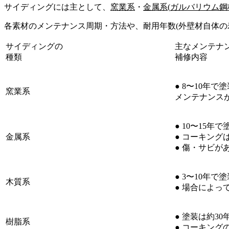
サイディングには主として、
窯業系
・
金属系
(
ガルバリウム鋼
各素材のメンテナンス周期・方法や、耐用年数(外壁材自体の
サイディングの
主なメンテナ
種類
補修内容
● 8〜10年
窯業系
メンテナンス
● 10〜15年
金属系
● コーキング
● 傷・サビが
● 3〜10年で
木質系
● 場合によっ
● 塗装は約30
樹脂系
● コーキング