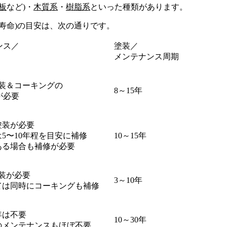
板
など)・
木質系
・
樹脂系
といった種類があります。
寿命)の目安は、次の通りです。
ンス／
塗装／
メンテナンス周期
で塗装＆コーキングの
8～15年
が必要
で塗装が必要
は5〜10年程を目安に補修
10～15年
ある場合も補修が必要
塗装が必要
3～10年
ては同時にコーキングも補修
年は不要
10～30年
のメンテナンスもほぼ不要