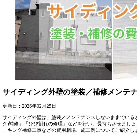
サイディング外壁の塗装／補修メンテ
更新日：
2026
年
02
月
25
日
サイディング外壁は、塗装／メンテナンスしないままでいる
グ)補修」「ひび割れの修理」などを行い、長持ちさせましょ
ーキング補修工事などの費用相場、施工例についてご紹介しま