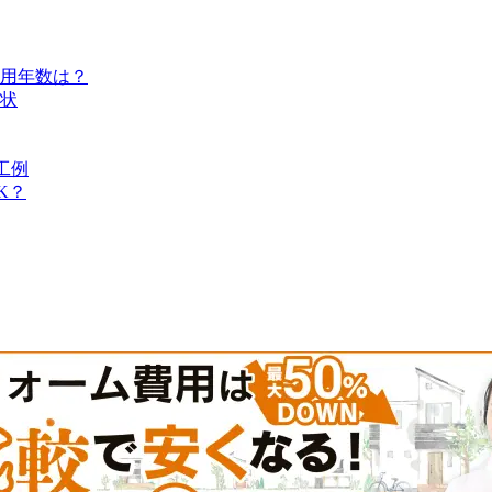
用年数は？
状
工例
K？