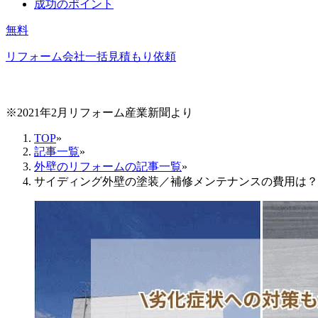
成功のポイント
無料
リフォーム会社一括見積もり依頼
※2021年2月リフォーム産業新聞より
TOP
»
記事一覧
»
外壁のリフォームの記事一覧
»
サイディング外壁の塗装／補修メンテナンスの費用は？