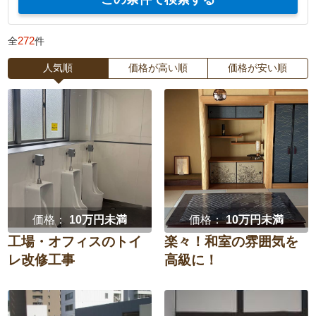
エクステリア・
庭・
耐震
大家さんの賃貸物件改装
外構
ガーデニング
272
全
件
防犯・セキュリティ強化
中古購入
ベランダ・
ウッドデッキ
バルコニー
人気順
価格が高い順
価格が安い順
間取り変更・スケルトン
水回り3点セット
テラス・
ポーチ
サンルーム
水回り4点セット
LDKリフォーム
カーポート・
フェンス
子ども部屋
和室を洋室に
ガレージ
寝室
窓
門扉
オーニング
価格：
10万円未満
価格：
10万円未満
壁紙
家族団らん重視
工場・オフィスのトイ
楽々！和室の雰囲気を
レ改修工事
高級に！
在宅ワーク
趣味部屋
リビング
ダイニング
増築・減築
古民家再生