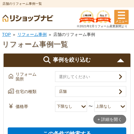
店舗のリフォーム事例一覧
メニュー
リフォーム箇所
住宅の種類
築年数
テーマ
※2021年2月リフォーム
産業新聞より
※複数選択可
※複数選択可
※複数選択可
※複数選択可
TOP
リフォーム事例
店舗のリフォーム事例
リフォーム事例一覧
マンション・
5年以内
狭小住宅
6〜10年
低予算リフォーム
一戸建て
アパート
事例を絞り込む
11〜15年
介護・バリアフリー
16〜20年
ペットと暮らす
キッチン
風呂・浴室
店舗
その他
リフォーム
21〜25年
二世帯住宅
26年以上
エコ住宅
箇所
選択を全て解除
トイレ
洗面所
選択を全て解除
自然素材
収納力アップ
住宅の種類
決定
決定
オール電化
エコキュート
〜
価格帯
外壁塗装・
屋根塗装・
おしゃれ・デザインにこ
+ 詳細を開く
外壁
屋根
断熱
だわった
この条件で検索する