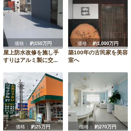
洋室（子供部屋・
和室
防水・雨漏り対策
子どもの成長に合わせて
寝室）
子ども独立後
定年を機に
廊下
階段
結婚を機に
玄関
エントランス
価格：
約150万円
価格：
約1,000万円
選択を全て解除
屋上防水改修を施し手
築100年の古民家を美容
すりはアルミ製に交...
室へ
決定
家全体・
その他
リノベーション
選択を全て解除
決定
価格：
約25万円
価格：
約270万円