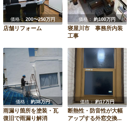
価格：
200〜250万円
価格：
約100万円
店舗リフォーム
寝屋川市 事務所内装
工事
価格：
約38万円
価格：
約17万円
雨漏り箇所を塗装・瓦
断熱性・防音性が大幅
復旧で雨漏り解消
アップする外窓交換...