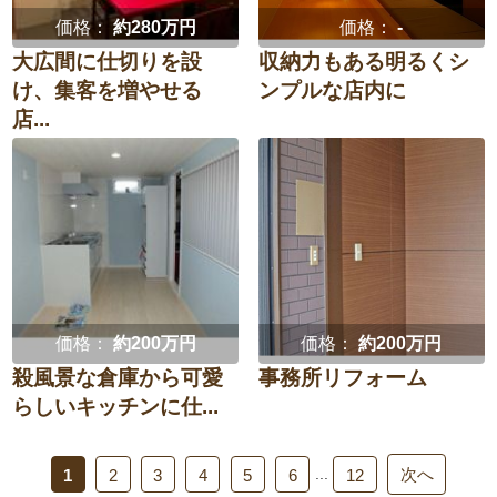
価格：
約280万円
価格：
-
大広間に仕切りを設
収納力もある明るくシ
け、集客を増やせる
ンプルな店内に
店...
価格：
約200万円
価格：
約200万円
殺風景な倉庫から可愛
事務所リフォーム
らしいキッチンに仕...
次へ
...
1
2
3
4
5
6
12