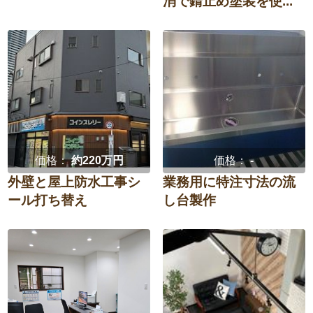
消で錆止め塗装を使...
価格：
約220万円
価格：
-
外壁と屋上防水工事シ
業務用に特注寸法の流
ール打ち替え
し台製作