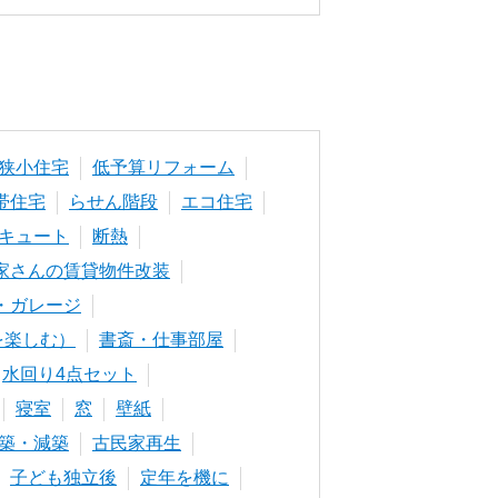
狭小住宅
低予算リフォーム
帯住宅
らせん階段
エコ住宅
キュート
断熱
家さんの賃貸物件改装
・ガレージ
を楽しむ）
書斎・仕事部屋
水回り4点セット
寝室
窓
壁紙
築・減築
古民家再生
子ども独立後
定年を機に