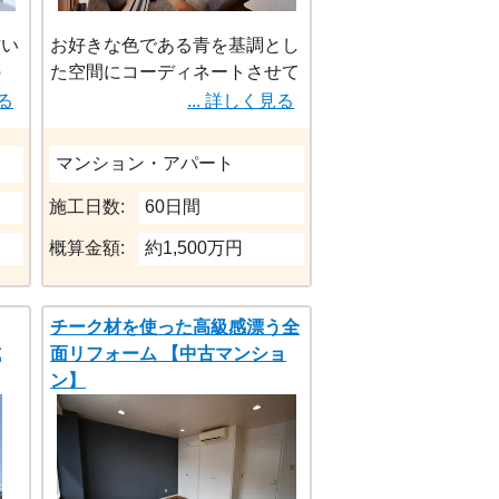
古い
お好きな色である青を基調とし
の
た空間にコーディネートさせて
よう
いただきました。それぞれの室
見る
... 詳しく見る
」と
内ごとにアクセントとなるタイ
す。
ルのテイストを変更しておりま
マンション・アパート
す。
体の
施工日数:
60日間
部を
概算金額:
約1,500万円
まだ
」と
いた
チーク材を使った高級感漂う全
式
面リフォーム 【中古マンショ
ン】
想い
ただ
しさ
フォ