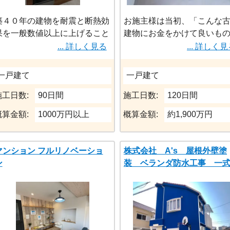
築４０年の建物を耐震と断熱効
お施主様は当初、「こんな
果を一般数値以上に上げること
建物にお金をかけて良いも
が出来ました。お客様のご要望
か？」「本当に生涯住める
... 詳しく見る
... 詳しく
の無垢材の床に合うクロスや建
にリフォーム出来るのか？
具をご提案し、採用していただ
思ってらっしゃったようで
一戸建て
一戸建て
きました。
しかし現場調査の結果、躯
施工日数:
90日間
施工日数:
120日間
状態は良くしっかり内部外
概算金額:
1000万円以上
概算金額:
約1,900万円
含め、爆裂補修を行えば「
まだ長く使える住宅である
しっかりとご説明をさせて
マンション フルリノベーショ
株式会社 A's 屋根外壁塗
だきました。
ン
装 ベランダ防水工事 一
お施主様の細かなご要望や
をお聞きし、対応させてい
きました。結果、古さと新
が融合した唯一無二のカリ