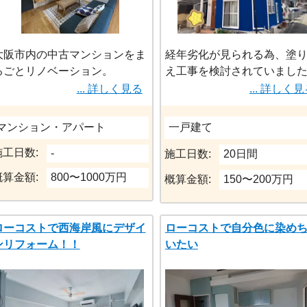
ルニアスタイルの住宅が完
ました。
まさにリフォームの醍醐味
大阪市内の中古マンションをま
経年劣化が見られる為、塗
ルに詰まった弊社の代
るごとリノベーション。
え工事を検討されていまし
室内は西海岸風のインテリアで
説明が良くわからなかった
... 詳しく見る
... 詳しく
まとめました。
念されていました。
実際にご覧いただけますので、
弊社にてできる限りの知識
マンション・アパート
一戸建て
お気軽にお問い合わせくださ
有し納得いただき施工に至
施工日数:
い。
-
した。
施工日数:
20日間
概算金額:
800〜1000万円
概算金額:
150〜200万円
ローコストで西海岸風にデザイ
ローコストで自分色に染め
ンリフォーム！！
いたい