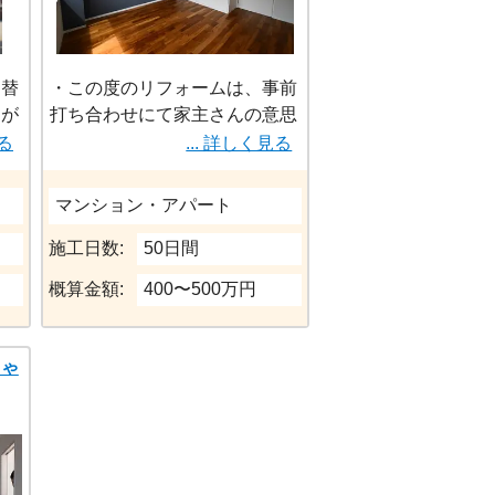
成し
がフ
り替
・この度のリフォームは、事前
たが
打ち合わせにて家主さんの意思
と断
表示がしっかり確認できた事、
見る
... 詳しく見る
またコチラの”住み始めたら気
を共
になるだろうな…”とラインや
マンション・アパート
りま
TELでの「どうしましょう？」
の問い合わせ(かなりの回数)に
施工日数:
50日間
殆ど即決してご回答頂きまし
概算金額:
400〜500万円
た。おかげさまで工事が滞る事
無くスムースに運べた事に、心
より感謝申し上げます。
ちゃ
アンケートでも意思表示して頂
きましたが、引き渡し時にも
「満足しています」の笑顔での
感謝のお言葉が、職人さんはじ