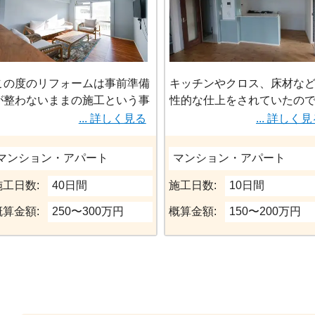
この度のリフォームは事前準備
キッチンやクロス、床材な
が整わないままの施工という事
性的な仕上をされていたの
もあり、職人さんとの意思疎通
お客様が好む落ち着いた色
... 詳しく見る
... 詳しく
が難しい現場でした。特に最初
の仕上げに変更する事をご
は「住人さんが住んでいる状態
しました。
マンション・アパート
マンション・アパート
で工事する」という条件でスタ
ただ、あまりコストはかけ
ートしそうだったのが、今思え
ないので、まだ程度もよく
施工日数:
40日間
施工日数:
10日間
ば考え直して頂いて本当に良か
なキッチンの交換を行うこ
概算金額:
250〜300万円
概算金額:
150〜200万円
ったと感じます。
く塗装やクロスを一部施行
暗い印象を与える暗めのフ
何せ、解体時はホコリまみれだ
リングから明るい色のフロ
し、全ての天井や壁を塗装する
ングに全室張替ることで落
時の塗料の匂いはとても寝泊り
きつつ、明るい印象のお部
できる状況ではないですから
する事ができました。