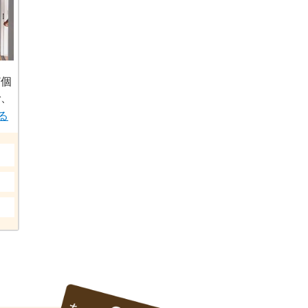
め私達の今後の励みになりま
す。
素敵なご家族に出会えてコチラ
も幸せです。
ど個
で、
合い
見る
提案
られ
高価
とな
し、
ロー
ーリ
ち着
屋に