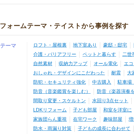
フォームテーマ・テイストから事例を探す
ロフト・屋根裏
地下室あり
豪邸・邸宅
テーマ
介護・バリアフリー
ペットと暮らす
二世
自然素材
収納力アップ
オール電化
エコ
おしゃれ・デザインにこだわった
耐震
大
防犯・セキュリティ強化
中古購入
駐車場
防音（音楽鑑賞を楽しむ）
防音（楽器演奏
間取り変更・スケルトン
水回り3点セット
LDKリフォーム
子ども部屋
和室を洋室に
家族団らん重視
在宅ワーク
趣味部屋
増
防水・雨漏り対策
子どもの成長に合わせて