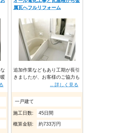
るお
オール電化工事と瓦屋根から金
ーズに
属瓦へフルリフォーム
・寝室はあえて個室にせずLDK
の一角に設けてカーテンで間仕
切るスタイルにすることで普段
は開けて広々と、来客時はさっ
と仕切ってプライバシーを確保
できる、柔軟な空間に
・玄関からすぐの廊下には埋め
込み型のボウル
、な
追加作業などもあり工期が長引
は暖
きましたが、お客様のご協力も
も
あり無事に工事を終えることが
見る
... 詳しく見る
導線
出来ました。
一戸建て
この度は誠にありがとうござい
ました。
施工日数:
45日間
またリフォームの機会にはぜひ
概算金額:
約733万円
お声がけ頂ければと思います。