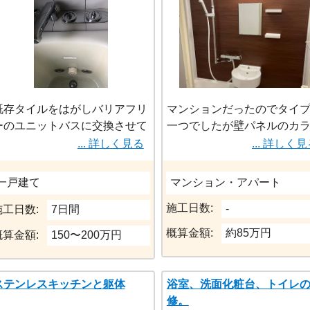
既存タイルをはがしバリアフリ
マンションだったのでタイ
ーのユニットバスに交換させて
一つでしたが壁パネルのカ
いただきました。断熱性の高い
バリエーションやオプショ
... 詳しく見る
... 詳しく
浴室になり、バリアフリーに伴
ど丁寧に説明していただき
い窓の高さが浴槽より低い位置
た。
一戸建て
マンション・アパート
になっているので、窓自体も小
施工日数:
さくしております。
-
施工日数:
7日間
概算金額:
約85万円
概算金額:
150〜200万円
ステンレスキッチンと躯体
浴室、洗面化粧台、トイレ
修。