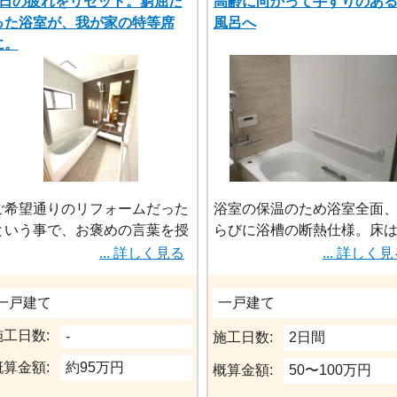
1日の疲れをリセット。窮屈だ
高齢に向かって手すりのあ
った浴室が、我が家の特等席
風呂へ
に。
ご希望通りのリフォームだった
浴室の保温のため浴室全面
という事で、お褒めの言葉を授
らびに浴槽の断熱仕様。床
かり嬉しく思います。アクセン
かく滑りにくく乾きが早い
... 詳しく見る
... 詳しく
トパネルも落ち着きがあり心地
の。手すりは浴槽内、壁へ
良い空間へのお風呂時間楽しみ
に沿っての配置の提案
一戸建て
一戸建て
にしてもらえればと存じます。
施工日数:
-
施工日数:
2日間
概算金額:
約95万円
概算金額:
50〜100万円