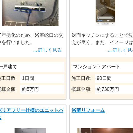
やすさとランニングコストにも
配慮しています。
また、清掃性の高い床・排水構
造を採用して
経年劣化のため、浴室蛇口の交
対面キッチンにすることで
換を行いました。
えが良く、また、イメージ
OTO TMGG40E
印良品で木の温かみがある
... 詳しく見る
... 詳しく
勝手のよい部屋。また対面
チンとしてカップボードも
一戸建て
マンション・アパート
やすい間取りに。DINKSか
暮らしをイメージして思い
施工日数:
1日間
施工日数:
90日間
て部屋数を減らして、広々
概算金額:
約5万円
概算金額:
約730万円
た部屋にする。
バリアフリー仕様のユニットバ
浴室リフォーム
ス