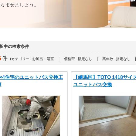
らませましょう。
択中の検索条件
5
件
(カテゴリー : お風呂・浴室 | 価格帯 : 指定なし | 築年数 : 指定なし |
2×4住宅のユニットバス交換工
【練馬区】TOTO 1418サイ
事
ユニットバス交換