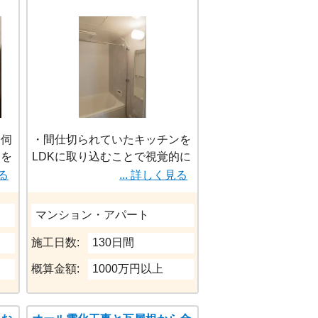
も、フラットな壁面と床になっ
たことでお掃除しやすくなった
点も良いポイントであると思い
ます。また、給湯器も最新式に
交換されたことで、湯温や湯量
の安定性が向上しました。
施工後のトイレは、スタイリッ
シュでコ
に伺
・間仕切られていたキッチンを
明を
LDKに取り込むことで視覚的に
デザ
も広がりのある空間を実現
見る
... 詳しく見る
希望
・キッチンと同じサイズの造作
し
調理台を設けることにより魚を
マンション・アパート
捌くのに十分な作業スペースを
確保
施工日数:
130日間
・55㎡という限られた空間の中
概算金額:
1000万円以上
でもキッチン・パントリー・脱
衣室をぐるっと回れる回遊動線
にしたことで毎日の動きもスム