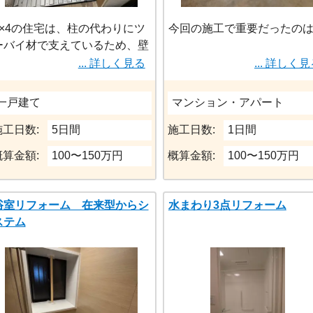
2×4の住宅は、柱の代わりにツ
今回の施工で重要だったの
ーバイ材で支えているため、壁
を削れないのでかなり慎重にサ
既存タイル床からユニット
... 詳しく見る
... 詳しく
イズを選択します。
への切り替え
浴室解体後に有効寸法が取れな
排水位置の調整
一戸建て
マンション・アパート
く、サイズダウンせざる負えな
出入口の段差処理
くなる話をたまに聞きます。
施工日数:
5日間
施工日数:
1日間
です。
概算金額:
100〜150万円
概算金額:
100〜150万円
また、天井に点検口が無い、図
面が無い等、スラブまでのスパ
1418サイズはスペースに余
ンがわからない場合がありま
がある分、
浴室リフォーム 在来型からシ
水まわり3点リフォーム
す。
床高さ・開口部の納まり精
ステム
ユニットバスの換気扇は、天井
仕上がりを左右します。
換気がベースになっているの
で、こちらもより慎重に選択が
当社ではTOTO認定施工店と
必要になります。
て、
選択を間違えると、1カ月以上