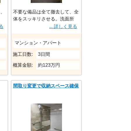
は、
不要な備品は全て撤去して、全
体をスッキリさせる。洗面所
バス
も、古い棚は撤去してマグネッ
見る
... 詳しく見る
トパネルで代用させる。
マンション・アパート
施工日数:
3日間
概算金額:
約123万円
裕
間取り変更で収納スペース確保
度が
し