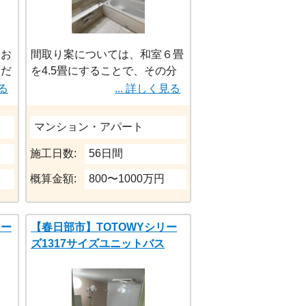
たお
間取り案については、和室６畳
性」
ただ
を4.5畳にすることで、その分
す。
を収納スペースとしています。
見る
... 詳しく見る
ズア
それにより洋室のクローゼット
部分も広く取れました。キッチ
マンション・アパート
疲れ
ン廻りについては吊戸棚を外
とと
し、開放感を実現、リビングと
施工日数:
56日間
の一体感を持たせられました。
概算金額:
800〜1000万円
それによりスペースが減る食器
類の収納部分も、STEDIAシス
テムキッチンと収納棚で確保し
ォー
【春日部市】TOTOWYシリー
ております。
ズ1317サイズユニットバス