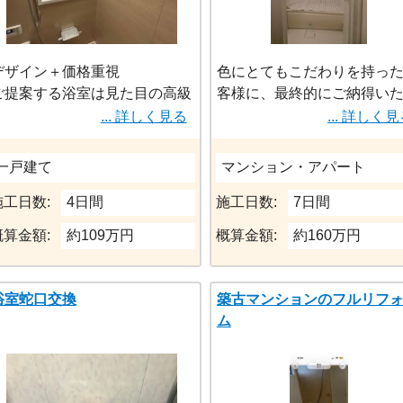
入浴できない事にもなりかねな
ミリ単位の水平調整
いので、2×4の住宅での浴室交
排水勾配の最適化
換は注意が必要です。
美しい入口仕上げ
デザイン＋価格重視
色にとてもこだわりを持っ
を徹底し、「見た目＋機能
ご提案する浴室は見た目の高級
客様に、最終的にご納得い
を両立しています。
感とコストパフォーマンスのバ
くことができてよかったで
... 詳しく見る
... 詳しく
ランスが非常に良いプランにな
お風呂もご希望通り、サイ
ります。
ップができました。
一戸建て
マンション・アパート
壁パネルには木目調などのアク
広くなった湯船で、一日の
セントを取り入れることで従来
を癒されていらっしゃるこ
施工日数:
4日間
施工日数:
7日間
のユニットバスよりもホテルラ
思います。
概算金額:
約109万円
概算金額:
約160万円
イクな雰囲気を演出できます。
それでいて、ハイグレード仕様
より20～30万円ほど価格を抑
浴室蛇口交換
築古マンションのフルリフ
えられる構成です
ム
浴槽は保温性の高い節水タイプ
を採用し、冬場でも冷めにくく
光熱費も抑えられます。
見た目だけでなく、毎日の使い