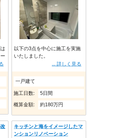
認定施工店だからこそ可能な
１日施工＋高品質仕上げ を実
現できました。
プは
以下の3点を中心に施工を実施
ラー
いたしました。
ンな
①在来工法からユニットバスへ
見る
... 詳しく見る
まし
一新②トイレの交換③給湯器を
新調
一戸建て
施工後の浴室は、明るく清潔感
施工日数:
5日間
のある空間に生まれ変わり、壁
概算金額:
約180万円
面にはモダンな木目調パネルを
採用。大きな鏡とスタイリッシ
ュなシャワーヘッドが印象的
の改
キッチンと海をイメージしたマ
で、毎日の入浴が楽しみになる
ンションリノベーション
空間になりました。その他に