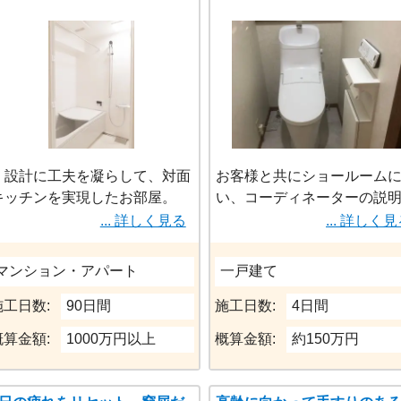
・設計に工夫を凝らして、対面
お客様と共にショールーム
キッチンを実現したお部屋。
い、コーディネーターの説
・天井の躯体もがアクセントな
聞きながら商品の機能性、
... 詳しく見る
... 詳しく
広々としたLDKは光がたくさん
インを納得して頂いた上で
入って気持ちのいい空間に。
の設備を選んでいただきま
マンション・アパート
一戸建て
・造作の洗面は、金額を抑えつ
た。
つ家事のしやすいように細部に
施工日数:
90日間
施工日数:
4日間
こだわりました。
概算金額:
1000万円以上
概算金額:
約150万円
・物件起因の多いお部屋でした
が、各所に工夫を凝らしながら
綺麗にまとめました。