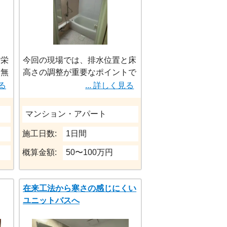
見栄
今回の現場では、排水位置と床
は無
高さの調整が重要なポイントで
使い
した。
見る
... 詳しく見る
キッ
置き
WYシリーズは施工精度によっ
マンション・アパート
一人
て快適性が大きく変わるため、
切っ
施工日数:
1日間
とし
排水勾配の確保
概算金額:
50〜100万円
出入口の納まり
在来工法から寒さの感じにくい
水平調整
ユニットバスへ
をミリ単位で調整しています。