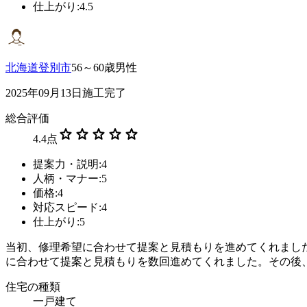
仕上がり:4.5
北海道登別市
56～60歳男性
2025年09月13日施工完了
総合評価
star
star
star
star
star
4.4
点
提案力・説明:4
人柄・マナー:5
価格:4
対応スピード:4
仕上がり:5
当初、修理希望に合わせて提案と見積もりを進めてくれまし
に合わせて提案と見積もりを数回進めてくれました。その後
住宅の種類
一戸建て