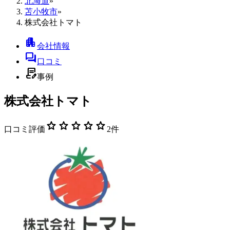
北海道
»
苫小牧市
»
株式会社トマト
apartment
会社情報
forum
口コミ
contract_edit
事例
株式会社トマト
star
star
star
star
star
口コミ評価
2
件