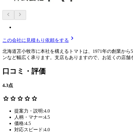
chevron_left
chevron_right
chevron_right
この会社に見積もり依頼をする
北海道苫小牧市に本社を構えるトマトは、1971年の創業か
ンなど幅広く承ります。支店もありますので、お近くの店舗
口コミ・評価
4.3
点
star
star
star
star
star
提案力・説明:4.0
人柄・マナー:4.5
価格:4.5
対応スピード:4.0