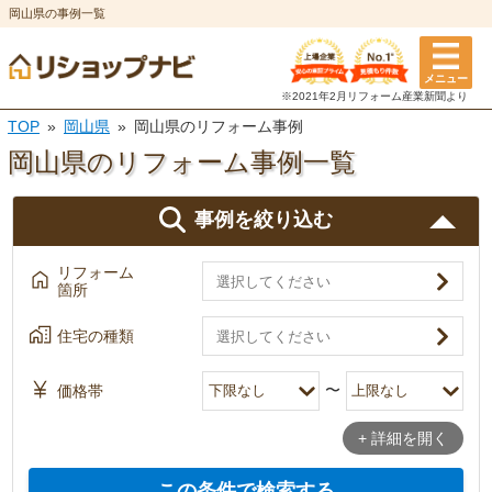
岡山県の事例一覧
メニュー
リフォーム箇所
住宅の種類
築年数
テーマ
※2021年2月リフォーム
産業新聞より
※複数選択可
※複数選択可
※複数選択可
※複数選択可
TOP
岡山県
岡山県のリフォーム事例
岡山県のリフォーム
事例一覧
マンション・
5年以内
狭小住宅
6〜10年
低予算リフォーム
一戸建て
アパート
事例を絞り込む
11〜15年
介護・バリアフリー
16〜20年
ペットと暮らす
キッチン
風呂・浴室
店舗
その他
リフォーム
21〜25年
二世帯住宅
26年以上
エコ住宅
箇所
選択を全て解除
トイレ
洗面所
選択を全て解除
自然素材
収納力アップ
住宅の種類
決定
決定
オール電化
エコキュート
〜
価格帯
外壁塗装・
屋根塗装・
おしゃれ・デザインにこ
+ 詳細を開く
外壁
屋根
断熱
だわった
この条件で検索する