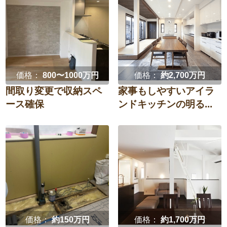
洋室（子供部屋・
和室
防水・雨漏り対策
子どもの成長に合わせて
寝室）
子ども独立後
定年を機に
廊下
階段
結婚を機に
玄関
エントランス
価格：
800〜1000万円
価格：
約2,700万円
選択を全て解除
間取り変更で収納スペ
家事もしやすいアイラ
ース確保
ンドキッチンの明る...
決定
家全体・
その他
リノベーション
選択を全て解除
決定
価格：
約150万円
価格：
約1,700万円