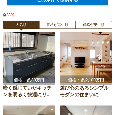
エクステリア・
庭・
耐震
大家さんの賃貸物件改装
外構
ガーデニング
330
全
件
防犯・セキュリティ強化
中古購入
ベランダ・
ウッドデッキ
バルコニー
人気順
価格が高い順
価格が安い順
間取り変更・スケルトン
水回り3点セット
テラス・
ポーチ
サンルーム
水回り4点セット
LDKリフォーム
カーポート・
フェンス
子ども部屋
和室を洋室に
ガレージ
寝室
窓
門扉
オーニング
価格：
約80万円
価格：
約2,100万円
壁紙
家族団らん重視
暗く感じていたキッチ
遊び心のあるシンプル
ンを明るく快適にリ...
モダンの住まいに
在宅ワーク
趣味部屋
リビング
ダイニング
増築・減築
古民家再生