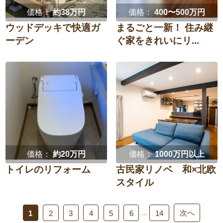
価格：
約38万円
価格：
400〜500万円
ウッドデッキで快適ガ
まるごと一新！ 住み継
ーデン
ぐ家をきれいにリ...
価格：
約20万円
価格：
1000万円以上
トイレのリフォーム
古民家リノベ 和×北欧
スタイル
次へ
...
1
2
3
4
5
6
14