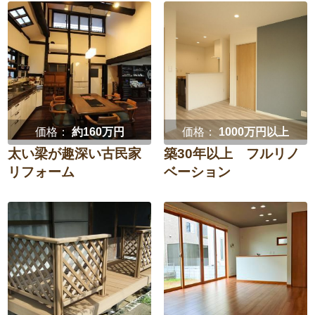
価格：
約160万円
価格：
1000万円以上
太い梁が趣深い古民家
築30年以上 フルリノ
リフォーム
ベーション