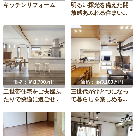
キッチンリフォーム
明るい採光を備えた開
放感あふれる住まい...
価格：
約1,700万円
価格：
約3,100万円
二世帯住宅をご夫婦ふ
三世代がひとつになっ
たりで快適に過ごせ...
て暮らしを楽しめる...