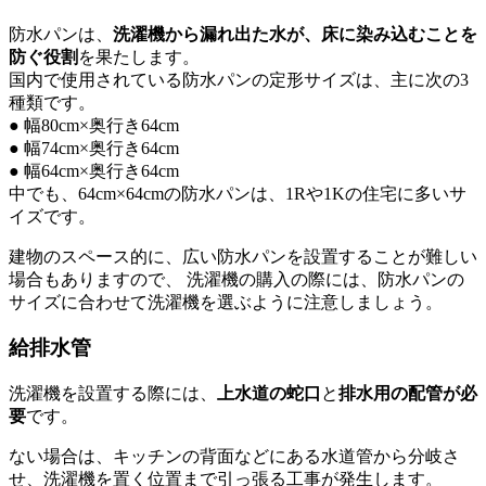
防水パンは、
洗濯機から漏れ出た水が、床に染み込むことを
防ぐ役割
を果たします。
国内で使用されている防水パンの定形サイズは、主に次の3
種類です。
● 幅80cm×奥行き64cm
● 幅74cm×奥行き64cm
● 幅64cm×奥行き64cm
中でも、64cm×64cmの防水パンは、1Rや1Kの住宅に多いサ
イズです。
建物のスペース的に、広い防水パンを設置することが難しい
場合もありますので、 洗濯機の購入の際には、防水パンの
サイズに合わせて洗濯機を選ぶように注意しましょう。
給排水管
洗濯機を設置する際には、
上水道の蛇口
と
排水用の配管が必
要
です。
ない場合は、キッチンの背面などにある水道管から分岐さ
せ、洗濯機を置く位置まで引っ張る工事が発生します。