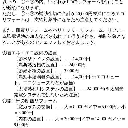
以下の、①～③の内、いずれか1つのリフォームを行うこと
が必須になります。
ただし、①～③の補助金額の合計が50,000円未満になるエコ
リフォームは、支給対象外になるため注意してください。
また、耐震リフォームやバリアフリーリフォーム、リフォー
ム瑕疵保険の加入などをあわせて行う場合も、補助対象とな
ることがあるのでチェックしておきましょう。
①省エネ・エコ設備の設置
【節水型トイレの設置】……24,000円
【高断熱浴槽の設置】……24,000円
【節湯水栓の設置】……3,000円
【高効率給湯器の設置】……24,000円(※エコキュー
ト、エコジョーズなどが該当)
【太陽熱利用システムの設置】……24,000円(※太陽光
発電システムではないため注意)
②開口部の断熱リフォーム
【窓ガラスの交換】……大＝8,000円／中＝5,000円／小
＝3,000円
【内窓の設置】……大＝20,000円／中＝14,000円／小＝
8,000円