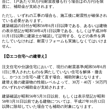
合に、1戸あたり30万円(耐震改修も行う場合は45万円)を限
度に、補助金が支給されます。
ただし、いずれの工事の場合も、施工後に耐震性が確保され
ている必要があります。
建築確認の日付が昭和56年6月1日以降である、あるいは建物
の表示登記が昭和58年4月1日以降である、もしくは平成28年
11月1日以降に建築士が確認して証明する、などの条件を満
たしていなければ、耐震リフォームも実施しなくてはいけま
せん。
【②エコ住宅への建替え】
注文住宅や分譲住宅において、現行の耐震基準(昭和56年6月
1日に導入されたもの)を満たしていない住宅を解体・撤去
し、かつエコ住宅へ建て直す場合、補助対象になります。
建替え後の建築物の性能レベルよって、30万・40万・50万円
のいずれかの補助金が支給されます。
建築確認が昭和56年5月31日以前、もしくは表示登記が昭和
58年3月31日以前である建物については、平成27年10月12日
以降に除却していた場合でも補助の対象になります。