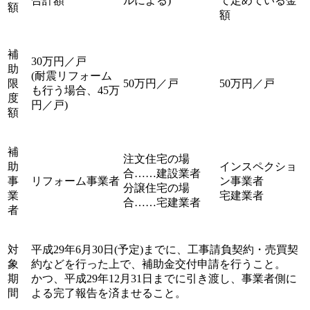
合計額
ルによる)
て定めている金
額
額
補
30万円／戸
助
(耐震リフォーム
限
50万円／戸
50万円／戸
も行う場合、45万
度
円／戸)
額
補
注文住宅の場
助
インスペクショ
合……建設業者
事
リフォーム事業者
ン事業者
分譲住宅の場
業
宅建業者
合……宅建業者
者
対
平成29年6月30日(予定)までに、工事請負契約・売買契
象
約などを行った上で、補助金交付申請を行うこと。
期
かつ、平成29年12月31日までに引き渡し、事業者側に
間
よる完了報告を済ませること。