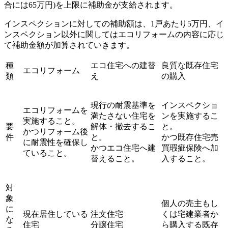
合には65万円)を上限に補助金が支給されます。
インスペクションに対しての補助額は、1戸あたり5万円、イ
ンスペクション以外に関してはエコリフォームの内容に応じ
て補助金額が加算されていきます。
種
エコ住宅への建替
良質な既存住宅
エコリフォーム
類
え
の購入
現行の耐震基準を
インスペクショ
エコリフォームを
満たさない住宅を
ンを実施するこ
実施すること。
要
解体・撤去するこ
と。
かつリフォーム後
件
と。
かつ既存住宅売
に耐震性を確保し
かつエコ住宅へ建
買瑕疵保険へ加
ていること。
替えること。
入すること。
対
象
個人の売主もし
に
現在居住している
注文住宅
くは宅建業者か
な
住宅
分譲住宅
ら購入する既存