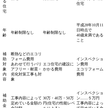
る
住宅
住
宅
平成28年10月11
年
日時点で
年齢制限なし
年齢制限なし
齢
40歳未満である
こと
補
断熱などのエコリ
助
フォーム費用
インスペクショ
対
あわせて行うバリ
エコ住宅の建設に
ン費用
象
アフリー・耐震・
かかる費用
エコリフォーム
内
劣化対策工事も対
費用
容
象
インスペクショ
補
工事内容によって
30万・40万・50万
ン……５万円
助
定めている金額の
円(住宅の性能レベ
工事内容によっ
金