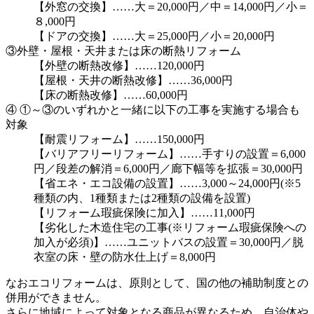
【外窓の交換】……大＝20,000円／中＝14,000円／小＝
８,000円
【ドアの交換】……大＝25,000円／小＝20,000円
③外壁・屋根・天井または床の断熱リフォーム
【外壁の断熱改修】……120,000円
【屋根・天井の断熱改修】……36,000円
【床の断熱改修】……60,000円
④ ①～③のいずれかと一緒に以下の工事を実施する場合も
対象
【耐震リフォーム】……150,000円
【バリアフリーリフォーム】……手すりの設置＝6,000
円／段差の解消＝6,000円／廊下幅等を拡張＝30,000円
【省エネ・エコ設備の設置】……3,000～24,000円(※5
種類の内、1種類または2種類の設備を設置)
【リフォーム瑕疵保険に加入】……11,000円
【劣化した木造住宅の工事(※リフォーム瑕疵保険への
加入が必須)】……ユニットバスの設置＝30,000円／脱
衣室の床・壁の防水仕上げ＝8,000円
なおエコリフォームは、原則として、国の他の補助制度との
併用ができません。
さらに地域によって対象となる商品が異なるため、自治体や