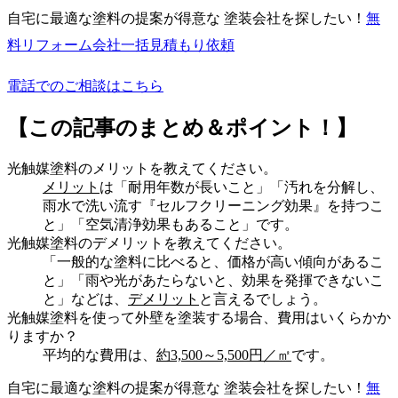
自宅に最適な塗料の提案が得意な 塗装会社を探したい！
無
料
リフォーム会社一括見積もり依頼
電話でのご相談はこちら
【この記事のまとめ＆ポイント！】
光触媒塗料のメリットを教えてください。
メリット
は「耐用年数が長いこと」「汚れを分解し、
雨水で洗い流す『セルフクリーニング効果』を持つこ
と」「空気清浄効果もあること」です。
光触媒塗料のデメリットを教えてください。
「一般的な塗料に比べると、価格が高い傾向があるこ
と」「雨や光があたらないと、効果を発揮できないこ
と」などは、
デメリット
と言えるでしょう。
光触媒塗料を使って外壁を塗装する場合、費用はいくらかか
りますか？
平均的な費用は、
約3,500～5,500円／㎡
です。
自宅に最適な塗料の提案が得意な 塗装会社を探したい！
無