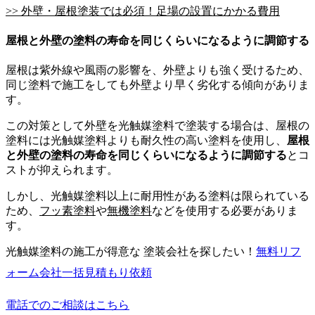
>> 外壁・屋根塗装では必須！足場の設置にかかる費用
屋根と外壁の塗料の寿命を同じくらいになるように調節する
屋根は紫外線や風雨の影響を、外壁よりも強く受けるため、
同じ塗料で施工をしても外壁より早く劣化する傾向がありま
す。
この対策として外壁を光触媒塗料で塗装する場合は、屋根の
塗料には光触媒塗料よりも耐久性の高い塗料を使用し、
屋根
と外壁の塗料の寿命を同じくらいになるように調節する
とコ
ストが抑えられます。
しかし、光触媒塗料以上に耐用性がある塗料は限られている
ため、
フッ素塗料
や
無機塗料
などを使用する必要がありま
す。
光触媒塗料の施工が得意な 塗装会社を探したい！
無料
リフ
ォーム会社一括見積もり依頼
電話でのご相談はこちら