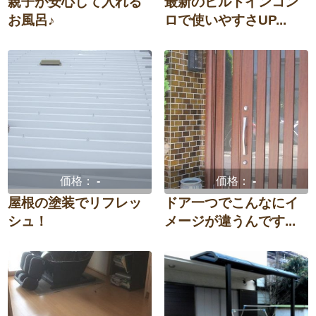
親子が安心して入れる
最新のビルトインコン
お風呂♪
ロで使いやすさUP...
価格：
-
価格：
-
屋根の塗装でリフレッ
ドア一つでこんなにイ
シュ！
メージが違うんです...