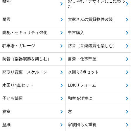
断熱
おしゃれ・デザインにこだわっ
た
耐震
大家さんの賃貸物件改装
防犯・セキュリティ強化
中古購入
駐車場・ガレージ
防音（音楽鑑賞を楽しむ）
防音（楽器演奏を楽しむ）
書斎・仕事部屋
間取り変更・スケルトン
水回り3点セット
水回り4点セット
LDKリフォーム
子ども部屋
和室を洋室に
寝室
窓
壁紙
家族団らん重視