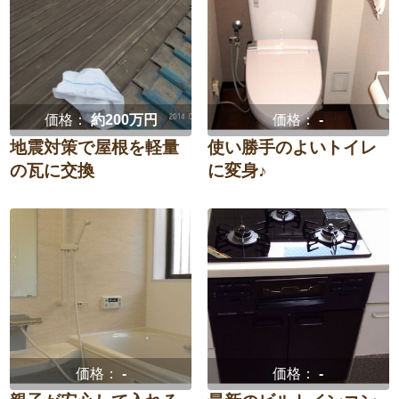
価格：
約200万円
価格：
-
地震対策で屋根を軽量
使い勝手のよいトイレ
の瓦に交換
に変身♪
価格：
-
価格：
-