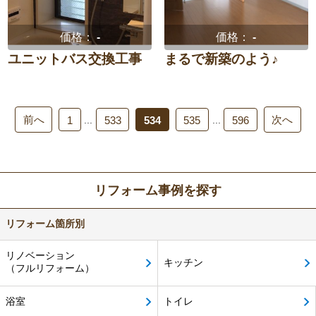
価格：
-
価格：
-
ユニットバス交換工事
まるで新築のよう♪
前へ
次へ
...
...
1
533
534
535
596
リフォーム事例を探す
リフォーム箇所別
リノベーション
キッチン
（フルリフォーム）
浴室
トイレ