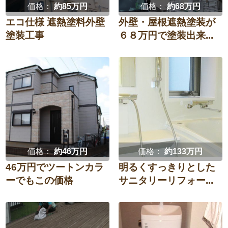
価格：
約85万円
価格：
約68万円
エコ仕様 遮熱塗料外壁
外壁・屋根遮熱塗装が
塗装工事
６８万円で塗装出来...
価格：
約46万円
価格：
約133万円
46万円でツートンカラ
明るくすっきりとした
ーでもこの価格
サニタリーリフォー...