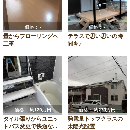
価格：
-
価格：
-
畳からフローリングへ
テラスで思い思いの時
工事
間を♪
価格：
約120万円
価格：
約230万円
タイル張りからユニッ
発電量トップクラスの
トバス変更で快適な...
太陽光設置