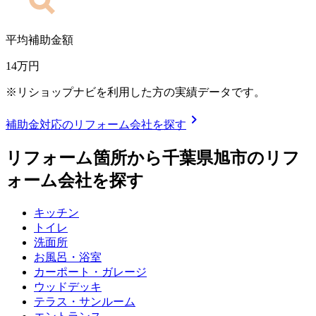
平均補助金額
14
万円
※リショップナビを利用した方の実績データです。
chevron_right
補助金対応のリフォーム会社を探す
リフォーム箇所から
千葉県旭市
のリフ
ォーム会社を探す
キッチン
トイレ
洗面所
お風呂・浴室
カーポート・ガレージ
ウッドデッキ
テラス・サンルーム