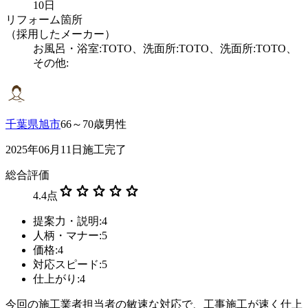
10日
リフォーム箇所
（採用したメーカー）
お風呂・浴室:TOTO、洗面所:TOTO、洗面所:TOTO、
その他:
千葉県旭市
66～70歳男性
2025年06月11日施工完了
総合評価
star
star
star
star
star
4.4
点
提案力・説明:4
人柄・マナー:5
価格:4
対応スピード:5
仕上がり:4
今回の施工業者担当者の敏速な対応で、工事施工が速く仕上