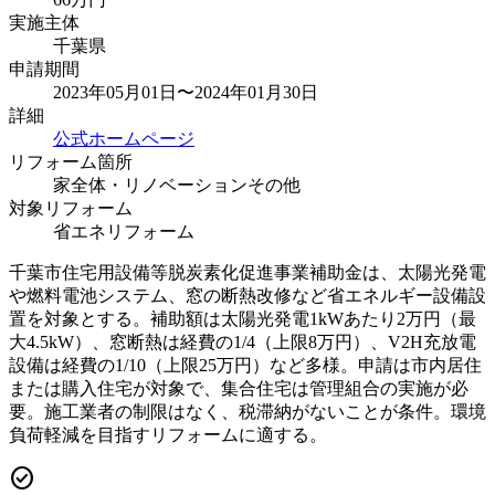
実施主体
千葉県
申請期間
2023年05月01日〜2024年01月30日
詳細
公式ホームページ
リフォーム箇所
家全体・リノベーション
その他
対象リフォーム
省エネリフォーム
千葉市住宅用設備等脱炭素化促進事業補助金は、太陽光発電
や燃料電池システム、窓の断熱改修など省エネルギー設備設
置を対象とする。補助額は太陽光発電1kWあたり2万円（最
大4.5kW）、窓断熱は経費の1/4（上限8万円）、V2H充放電
設備は経費の1/10（上限25万円）など多様。申請は市内居住
または購入住宅が対象で、集合住宅は管理組合の実施が必
要。施工業者の制限はなく、税滞納がないことが条件。環境
負荷軽減を目指すリフォームに適する。
check_circle