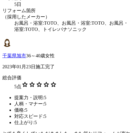
5日
リフォーム箇所
（採用したメーカー）
お風呂・浴室:TOTO、お風呂・浴室:TOTO、お風呂・
浴室:TOTO、トイレ:パナソニック
千葉県旭市
36～40歳女性
2023年01月23日施工完了
総合評価
star
star
star
star
star
5
点
提案力・説明:5
人柄・マナー:5
価格:5
対応スピード:5
仕上がり:5