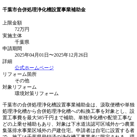
千葉市合併処理浄化槽設置事業補助金
上限金額
72
万円
実施主体
千葉県
申請期間
2025年04月01日〜2025年12月26日
詳細
公式ホームページ
リフォーム箇所
その他
対象リフォーム
環境対策リフォーム
千葉市の合併処理浄化槽設置事業補助金は、汲取便槽や単独
処理浄化槽から合併処理浄化槽への転換工事を対象とし、設
置工事費を最大585千円まで補助。単独浄化槽や配管工事な
どの上乗せ補助もあり、対象は下水道法認可区域外かつ農業
集落排水事業区域外の戸建住宅。申請者は自宅に設置する者
で、施工は千葉県登録済の浄化槽工事業者に限定される。環