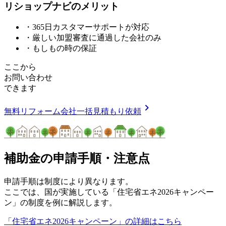
リショップナビの
メ
リ
ッ
ト
・365日カスタマーサポートが対応
・厳しい加盟審査に通過した会社のみ
・もしもの時の保証
ここから
お問い合わせ
できます
chevron_right
無料
リフォーム会社一括見積もり依頼
補助金の申請手順・注意点
申請手順は制度により異なります。
ここでは、国が実施している「住宅省エネ2026キャンペー
ン」の制度を例に解説します。
「住宅省エネ2026キャンペーン」の詳細はこちら