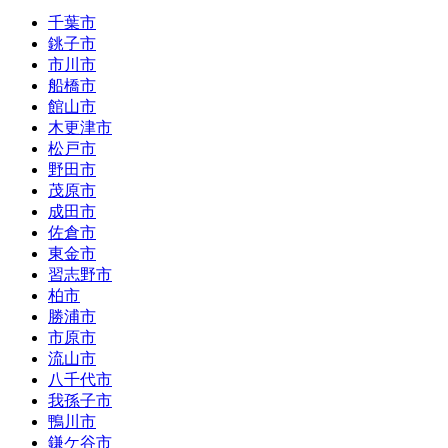
千葉市
銚子市
市川市
船橋市
館山市
木更津市
松戸市
野田市
茂原市
成田市
佐倉市
東金市
習志野市
柏市
勝浦市
市原市
流山市
八千代市
我孫子市
鴨川市
鎌ケ谷市