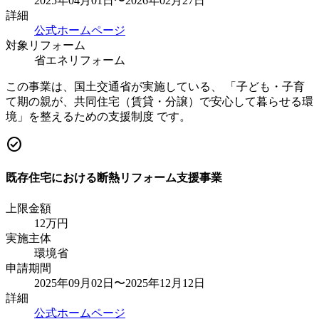
2025年04月01日〜2026年02月27日
詳細
公式ホームページ
対象リフォーム
省エネリフォーム
この事業は、国土交通省が実施している、 「子ども・子育
て期の親が、共同住宅（賃貸・分譲）で安心して暮らせる環
境」を整えるための支援制度 です。
check_circle
既存住宅における断熱リフォーム支援事業
上限金額
12
万円
実施主体
環境省
申請期間
2025年09月02日〜2025年12月12日
詳細
公式ホームページ