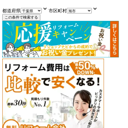
keyboard_arrow_down
keyboard_arrow_down
都道府県
市区町村
この条件で検索する