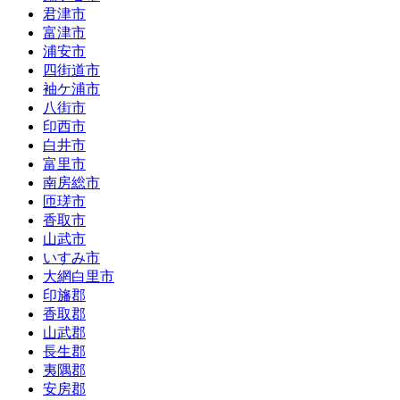
君津市
富津市
浦安市
四街道市
袖ケ浦市
八街市
印西市
白井市
富里市
南房総市
匝瑳市
香取市
山武市
いすみ市
大網白里市
印旛郡
香取郡
山武郡
長生郡
夷隅郡
安房郡