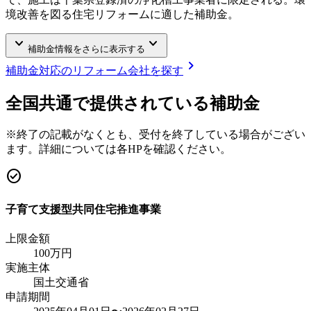
境改善を図る住宅リフォームに適した補助金。
keyboard_arrow_down
keyboard_arrow_down
補助金情報をさらに表示する
chevron_right
補助金対応のリフォーム会社を探す
全国共通で提供されている補助金
※終了の記載がなくとも、受付を終了している場合がござい
ます。詳細については各HPを確認ください。
check_circle
子育て支援型共同住宅推進事業
上限金額
100
万円
実施主体
国土交通省
申請期間