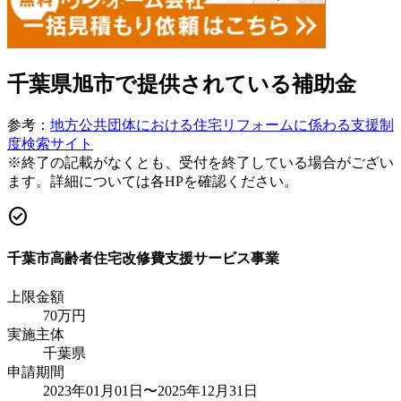
千葉県旭市
で提供されている補助金
参考：
地方公共団体における住宅リフォームに係わる支援制
度検索サイト
※終了の記載がなくとも、受付を終了している場合がござい
ます。詳細については各HPを確認ください。
check_circle
千葉市高齢者住宅改修費支援サービス事業
上限金額
70
万円
実施主体
千葉県
申請期間
2023年01月01日〜2025年12月31日