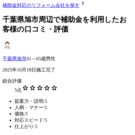
chevron_right
補助金対応のリフォーム会社を探す
千葉県旭市
周辺で補助金を利用したお
客様の口コミ・評価
千葉県旭市
61～65歳男性
2025年10月18日施工完了
総合評価
star
star
star
star
star
5
点
提案力・説明:5
人柄・マナー:5
価格:5
対応スピード:5
仕上がり:5