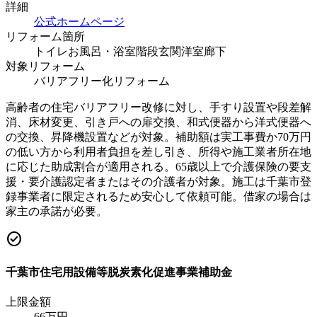
詳細
公式ホームページ
リフォーム箇所
トイレ
お風呂・浴室
階段
玄関
洋室
廊下
対象リフォーム
バリアフリー化リフォーム
高齢者の住宅バリアフリー改修に対し、手すり設置や段差解
消、床材変更、引き戸への扉交換、和式便器から洋式便器へ
の交換、昇降機設置などが対象。補助額は実工事費か70万円
の低い方から利用者負担を差し引き、所得や施工業者所在地
に応じた助成割合が適用される。65歳以上で介護保険の要支
援・要介護認定者またはその介護者が対象。施工は千葉市登
録事業者に限定されるため安心して依頼可能。借家の場合は
家主の承諾が必要。
check_circle
千葉市住宅用設備等脱炭素化促進事業補助金
上限金額
66
万円