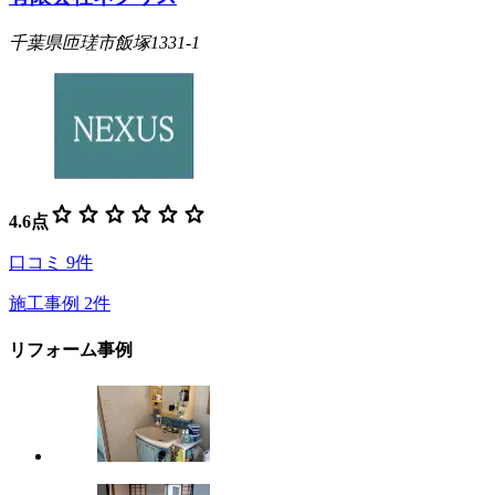
千葉県匝瑳市飯塚1331-1
star
star
star
star
star
star
4.6
点
口コミ
9
件
施工事例
2
件
リフォーム事例