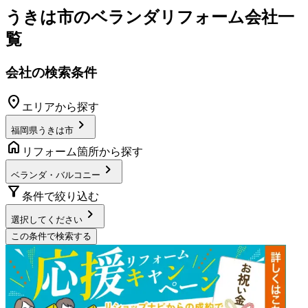
うきは市
の
ベランダリフォーム
会社一
覧
会社の検索条件
location_on
エリアから探す
chevron_right
福岡県うきは市
home
リフォーム箇所から探す
chevron_right
ベランダ・バルコニー
filter_alt
条件で絞り込む
chevron_right
選択してください
この条件で検索する