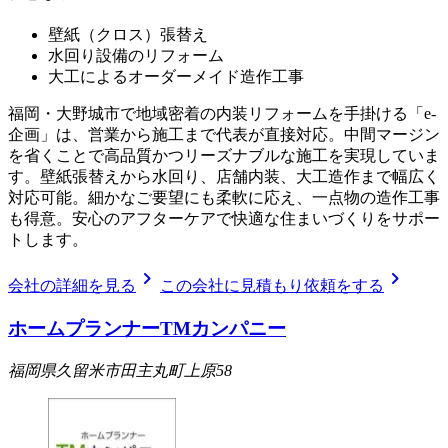
壁紙（クロス）張替え
水回り設備のリフォーム
大工によるオーダーメイド造作工事
福岡・大野城市で地域密着の内装リフォームを手掛ける「e-
企画」は、営業から施工まで代表が直接対応。中間マージン
を省くことで高品質かつリーズナブルな施工を実現していま
す。壁紙張替えから水回り、店舗内装、大工造作まで幅広く
対応可能。細かなご要望にも柔軟に応え、一点物の造作工事
も得意。安心のアフターケアで快適な住まいづくりをサポー
トします。
chevron_right
chevron_right
会社の詳細を見る
この会社に見積もり依頼をする
ホームプランナーTMカンパニー
福岡県久留米市田主丸町上原58