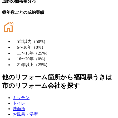
成約の価格帯分布
築年数ごとの成約実績
5年以内
（
50
%）
6〜10年
（
0
%）
11〜15年
（
25
%）
16〜20年
（
0
%）
21年以上
（
25
%）
他のリフォーム箇所から
福岡県うきは
市
のリフォーム会社を探す
キッチン
トイレ
洗面所
お風呂・浴室