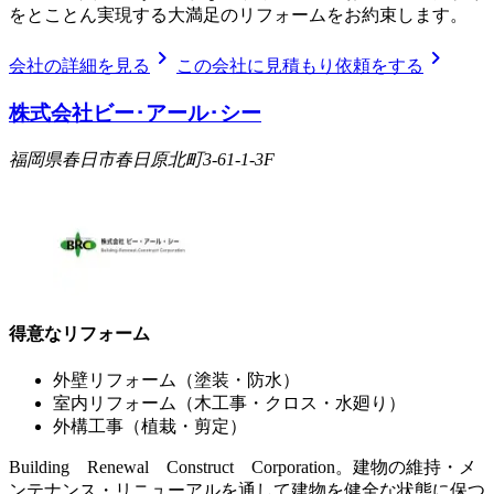
をとことん実現する大満足のリフォームをお約束します。
chevron_right
chevron_right
会社の詳細を見る
この会社に見積もり依頼をする
株式会社ビー･アール･シー
福岡県春日市春日原北町3-61-1-3F
得意なリフォーム
外壁リフォーム（塗装・防水）
室内リフォーム（木工事・クロス・水廻り）
外構工事（植栽・剪定）
Building Renewal Construct Corporation。建物の維持・メ
ンテナンス・リニューアルを通して建物を健全な状態に保つ