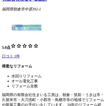
福岡県朝倉市中原392-1
star
star
star
star
star
5.0
点
口コミ
1
件
得意なリフォーム
水回りリフォーム
オール電化工事
リフォーム全般
福岡県の有限会社住まいる工房は、朝倉・筑前・うきは市・
久留米市・大刀洗町・小郡市・鳥栖市等の地域でリフォーム
や新築工事のお手伝いをしています。 16年のリフォーム経