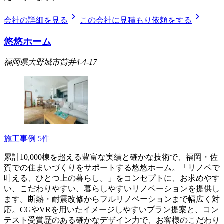
chevron_right
chevron_right
会社の詳細を見る
この会社に見積もり依頼をする
悠悠ホーム
福岡県大野城市筒井4-4-17
施工事例
5
件
累計10,000棟を超える豊富な実績と確かな技術で、福岡・佐
賀での住まいづくりをサポートする悠悠ホーム。「リノベで
叶える、ひとつ上の暮らし。」をコンセプトに、お求めやす
い、こだわりやすい、暮らしやすいリノベーションを提供し
ます。断熱・耐震改修からフルリノベーションまで幅広く対
応。CGやVRを用いたイメージしやすいプラン提案と、コン
テスト受賞歴のある確かなデザイン力で、お客様のこだわり