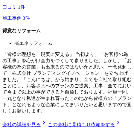
口コミ
1
件
施工事例
3
件
得意なリフォーム
省エネリフォーム
「皆様の理想を、現実に変える」 当初より、「お客様の為
の工事」を心がけ全力をつくして参りました。しかし、「お
客様の為の営業」も出来るのではないかと思い、一念発起し
て「株式会社 ブランディングイノベーション」を立ち上げ
ました。「こんにちは」から始まり、全てを自社で取り組む
ことにし、お客さまへのプランのご提案、工事、全てにおい
て今まで以上の事ができると自負しております。社員一同、
一丸となり私達が生まれ育ったこの地から皆様方の「ブラン
ド」となれるような企業にしてまいりたいと思いますので宜
しくお願いします。
chevron_right
chevron_right
会社の詳細を見る
この会社に見積もり依頼をする