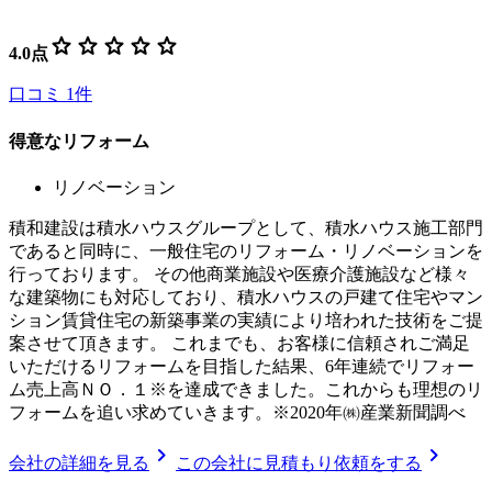
star
star
star
star
star
4.0
点
口コミ
1
件
得意なリフォーム
リノベーション
積和建設は積水ハウスグループとして、積水ハウス施工部門
であると同時に、一般住宅のリフォーム・リノベーションを
行っております。 その他商業施設や医療介護施設など様々
な建築物にも対応しており、積水ハウスの戸建て住宅やマン
ション賃貸住宅の新築事業の実績により培われた技術をご提
案させて頂きます。 これまでも、お客様に信頼されご満足
いただけるリフォームを目指した結果、6年連続でリフォー
ム売上高ＮＯ．１※を達成できました。これからも理想のリ
フォームを追い求めていきます。※2020年㈱産業新聞調べ
chevron_right
chevron_right
会社の詳細を見る
この会社に見積もり依頼をする