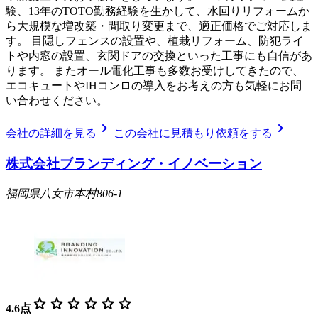
験、13年のTOTO勤務経験を生かして、水回りリフォームか
ら大規模な増改築・間取り変更まで、適正価格でご対応しま
す。 目隠しフェンスの設置や、植栽リフォーム、防犯ライ
トや内窓の設置、玄関ドアの交換といった工事にも自信があ
ります。 またオール電化工事も多数お受けしてきたので、
エコキュートやIHコンロの導入をお考えの方も気軽にお問
い合わせください。
chevron_right
chevron_right
会社の詳細を見る
この会社に見積もり依頼をする
株式会社ブランディング・イノベーション
福岡県八女市本村806-1
star
star
star
star
star
star
4.6
点