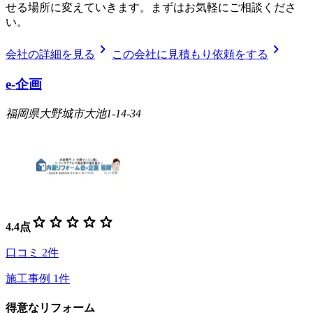
せる場所に変えていきます。まずはお気軽にご相談くださ
い。
chevron_right
chevron_right
会社の詳細を見る
この会社に見積もり依頼をする
e-企画
福岡県大野城市大池1-14-34
star
star
star
star
star
4.4
点
口コミ
2
件
施工事例
1
件
得意なリフォーム