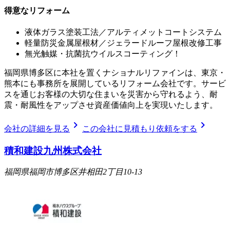
得意なリフォーム
液体ガラス塗装工法／アルティメットコートシステム
軽量防災金属屋根材／ジェラードルーフ屋根改修工事
無光触媒・抗菌抗ウイルスコーティング！
福岡県博多区に本社を置くナショナルリファインは、東京・
熊本にも事務所を展開しているリフォーム会社です。サービ
スを通じお客様の大切な住まいを災害から守れるよう、耐
震・耐風性をアップさせ資産価値向上を実現いたします。
chevron_right
chevron_right
会社の詳細を見る
この会社に見積もり依頼をする
積和建設九州株式会社
福岡県福岡市博多区井相田2丁目10-13