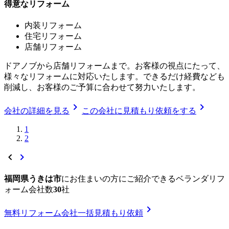
得意なリフォーム
内装リフォーム
住宅リフォーム
店舗リフォーム
ドアノブから店舗リフォームまで。お客様の視点にたって、
様々なリフォームに対応いたします。できるだけ経費なども
削減し、お客様のご予算に合わせて努力いたします。
chevron_right
chevron_right
会社の詳細を見る
この会社に見積もり依頼をする
1
2
chevron_left
chevron_right
福岡県うきは市
に
お住まいの方にご紹介できる
ベランダリフ
ォーム
会社数
30
社
chevron_right
無料
リフォーム会社一括見積もり依頼