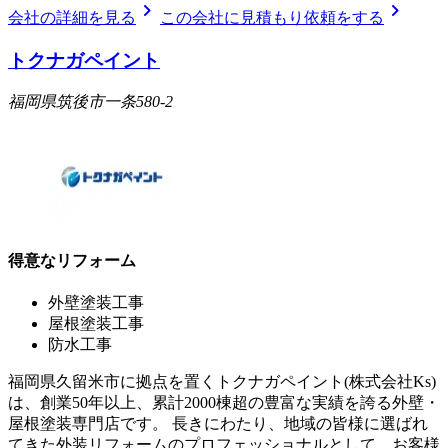
chevron_right
chevron_right
会社の詳細を見る
この会社に見積もり依頼をする
トクナガペイント
福岡県筑後市一条580-2
得意なリフォーム
外壁塗装工事
屋根塗装工事
防水工事
福岡県久留米市に拠点を置くトクナガペイント(株式会社Ks)
は、創業50年以上、累計2000棟超の豊富な実績を誇る外壁・
屋根塗装専門店です。 長きにわたり、地域の皆様に選ばれ
てきた外装リフォームのプロフェッショナルとして、お客様