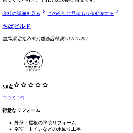
chevron_right
chevron_right
会社の詳細を見る
この会社に見積もり依頼をする
ちばビルド
福岡県北九州市八幡西区陣原3-12-21-202
star
star
star
star
star
5.0
点
口コミ
1
件
得意なリフォーム
外壁・屋根の塗装リフォーム
浴室・トイレなどの水回り工事