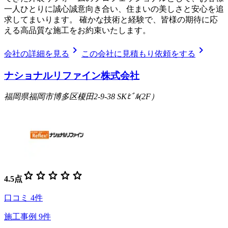
一人ひとりに誠心誠意向き合い、住まいの美しさと安心を追
求してまいります。 確かな技術と経験で、皆様の期待に応
える高品質な施工をお約束いたします。
chevron_right
chevron_right
会社の詳細を見る
この会社に見積もり依頼をする
ナショナルリファイン株式会社
福岡県福岡市博多区榎田2-9-38 SKﾋﾞﾙ(2F）
star
star
star
star
star
4.5
点
口コミ
4
件
施工事例
9
件