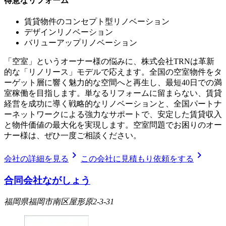
得意なリフォーム
賃貸物件のコンセプト型リノベーション
デザインリノベーション
バリューアップリノベーション
「空室」というオーナー様の悩みに、株式会社TRNは革新
的な「リノリース」モデルで応えます。全国の空室物件をタ
ーゲット層に響く魅力的な空間へと再生し、最短40日での満
室稼働を目指します。単なるリフォームに留まらない、賃貸
経営を成功に導く戦略的なリノベーションと、全国パートナ
ーネットワークによる強力なサポートで、安定した賃貸収入
と物件価値の最大化を実現します。空室問題でお困りのオー
ナー様は、ぜひ一度ご相談ください。
chevron_right
chevron_right
会社の詳細を見る
この会社に見積もり依頼をする
合同会社ながしょう
福岡県福岡市南区屋形原2-3-31