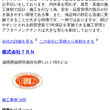
お手伝いをしております。内外装を問わず、直営・直接の施
工体制で設計・施工を行なう為、安全・品質管理の指示が行
き届きやすい環境である事、また、保証時の対応も迅速に実
施できることが大きな特徴です。一例ではありますが、錆び
やすいとされる鉄部塗装で5年保証を実施できる施工管理と
アフターメンテナンスは大きな安心を創出しております。
chevron_right
chevron_right
会社の詳細を見る
この会社に見積もり依頼をする
株式会社ＴＲＮ
福岡県福岡市南区向野1-21-1 TRNビル
施工事例
58
件