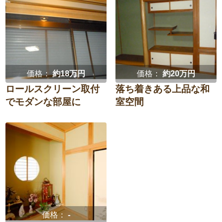
洋室（子供部屋・
和室
防水・雨漏り対策
子どもの成長に合わせて
寝室）
子ども独立後
定年を機に
廊下
階段
結婚を機に
玄関
エントランス
価格：
約18万円
価格：
約20万円
選択を全て解除
ロールスクリーン取付
落ち着きある上品な和
でモダンな部屋に
室空間
決定
家全体・
その他
リノベーション
選択を全て解除
決定
価格：
-