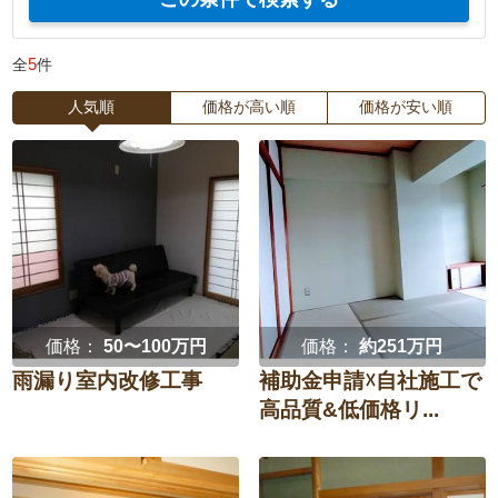
エクステリア・
庭・
耐震
大家さんの賃貸物件改装
外構
ガーデニング
5
全
件
防犯・セキュリティ強化
中古購入
ベランダ・
ウッドデッキ
バルコニー
人気順
価格が高い順
価格が安い順
間取り変更・スケルトン
水回り3点セット
テラス・
ポーチ
サンルーム
水回り4点セット
LDKリフォーム
カーポート・
フェンス
子ども部屋
和室を洋室に
ガレージ
寝室
窓
門扉
オーニング
価格：
50〜100万円
価格：
約251万円
壁紙
家族団らん重視
雨漏り室内改修工事
補助金申請☓自社施工で
高品質&低価格リ...
在宅ワーク
趣味部屋
リビング
ダイニング
増築・減築
古民家再生