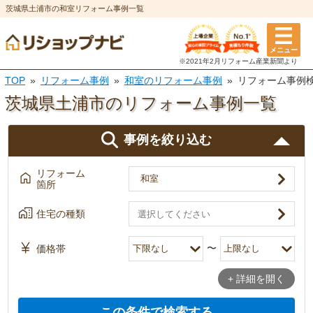
茨城県土浦市の和室リフォーム事例一覧
メニュー
リフォーム箇所
住宅の種類
築年数
テーマ
※2021年2月リフォーム
産業新聞より
※複数選択可
※複数選択可
※複数選択可
※複数選択可
TOP
リフォーム事例
和室のリフォーム事例
リフォーム事例
茨城県土浦市のリフォーム
事例一覧
マンション・
5年以内
狭小住宅
6〜10年
低予算リフォーム
一戸建て
アパート
事例を絞り込む
11〜15年
介護・バリアフリー
16〜20年
ペットと暮らす
キッチン
風呂・浴室
店舗
その他
リフォーム
21〜25年
二世帯住宅
26年以上
エコ住宅
箇所
選択を全て解除
トイレ
洗面所
選択を全て解除
自然素材
収納力アップ
住宅の種類
決定
決定
オール電化
エコキュート
〜
価格帯
外壁塗装・
屋根塗装・
おしゃれ・デザインにこ
+ 詳細を開く
外壁
屋根
断熱
だわった
この条件で検索する