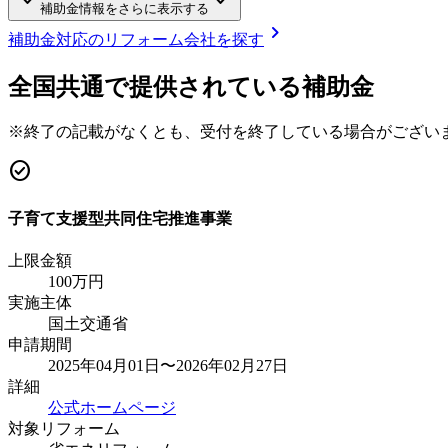
keyboard_arrow_down
keyboard_arrow_down
補助金情報をさらに表示する
chevron_right
補助金対応のリフォーム会社を探す
全国共通で提供されている補助金
※終了の記載がなくとも、受付を終了している場合がござい
check_circle
子育て支援型共同住宅推進事業
上限金額
100
万円
実施主体
国土交通省
申請期間
2025年04月01日〜2026年02月27日
詳細
公式ホームページ
対象リフォーム