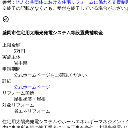
参考：
地方公共団体における住宅リフォームに係わる支援制
※終了の記載がなくとも、受付を終了している場合がござい
check_circle
盛岡市住宅用太陽光発電システム等設置費補助金
上限金額
5
万円
実施主体
岩手県
申請期間
公式ホームページをご確認ください
詳細
公式ホームページ
リフォーム箇所
屋根塗装・屋根
対象リフォーム
省エネリフォーム
住宅用太陽光発電システムやホームエネルギーマネジメント
内に事務所を持つ施工業者による工事が条件。太陽光発電は1kWあ