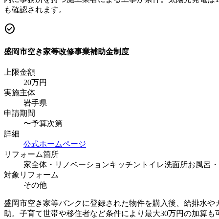
も確認されます。
check_circle
盛岡市空き家等改修事業補助金制度
上限金額
20
万円
実施主体
岩手県
申請期間
〜予算次第
詳細
公式ホームページ
リフォーム箇所
家全体・リノベーション
キッチン
トイレ
洗面所
お風呂・
対象リフォーム
その他
盛岡市空き家等バンクに登録された物件を購入後、給排水やガ
助。子育て世帯や移住者など条件により最大30万円の加算も