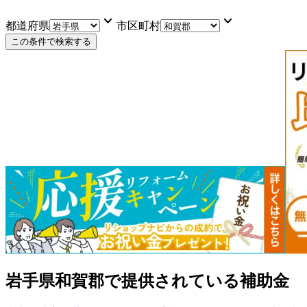
keyboard_arrow_down
keyboard_arrow_down
都道府県
市区町村
この条件で検索する
岩手県和賀郡
で提供されている補助金