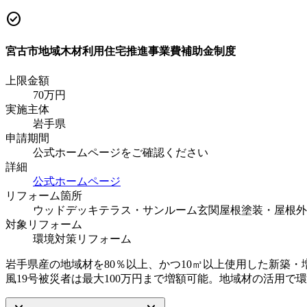
check_circle
宮古市地域木材利用住宅推進事業費補助金制度
上限金額
70
万円
実施主体
岩手県
申請期間
公式ホームページをご確認ください
詳細
公式ホームページ
リフォーム箇所
ウッドデッキ
テラス・サンルーム
玄関
屋根塗装・屋根
外
対象リフォーム
環境対策リフォーム
岩手県産の地域材を80％以上、かつ10㎥以上使用した新築
風19号被災者は最大100万円まで増額可能。地域材の活用