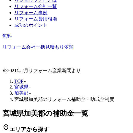
リショップナビとは
リフォーム会社一覧
リフォーム事例
リフォーム費用相場
成功のポイント
無料
リフォーム会社一括見積もり依頼
※2021年2月リフォーム産業新聞より
TOP
»
宮城県
»
加美郡
»
宮城県加美郡のリフォーム補助金・助成金制度
宮城県加美郡の補助金一覧
location_on
エリアから探す