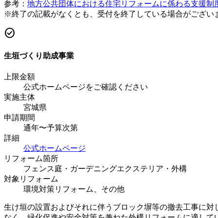
参考：
地方公共団体における住宅リフォームに係わる支援制
※終了の記載がなくとも、受付を終了している場合がござい
check_circle
生垣づくり助成事業
上限金額
公式ホームページをご確認ください
実施主体
宮城県
申請期間
通年〜予算次第
詳細
公式ホームページ
リフォーム箇所
フェンス
庭・ガーデニング
エクステリア・外構
対象リフォーム
環境対策リフォーム、その他
生け垣の設置およびそれに伴うブロック塀等の撤去工事に対
なく、緑化促進や安全対策を兼ねた外構リフォームに適して