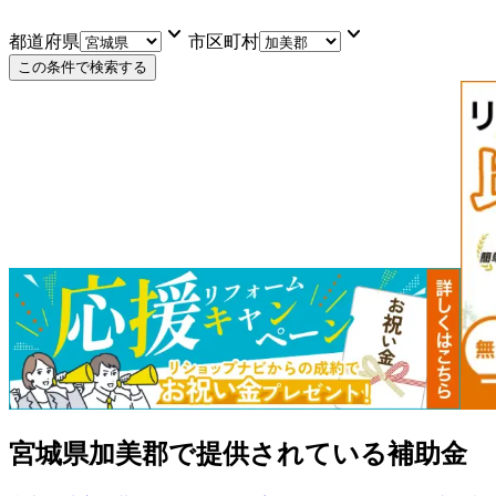
keyboard_arrow_down
keyboard_arrow_down
都道府県
市区町村
この条件で検索する
宮城県加美郡
で提供されている補助金