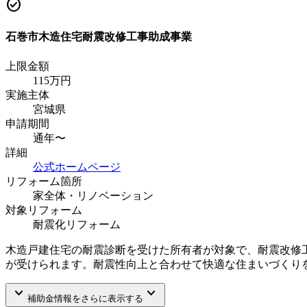
check_circle
石巻市木造住宅耐震改修工事助成事業
上限金額
115
万円
実施主体
宮城県
申請期間
通年〜
詳細
公式ホームページ
リフォーム箇所
家全体・リノベーション
対象リフォーム
耐震化リフォーム
木造戸建住宅の耐震診断を受けた所有者が対象で、耐震改修工事
が受けられます。耐震性向上と合わせて快適な住まいづくり
keyboard_arrow_down
keyboard_arrow_down
補助金情報をさらに表示する