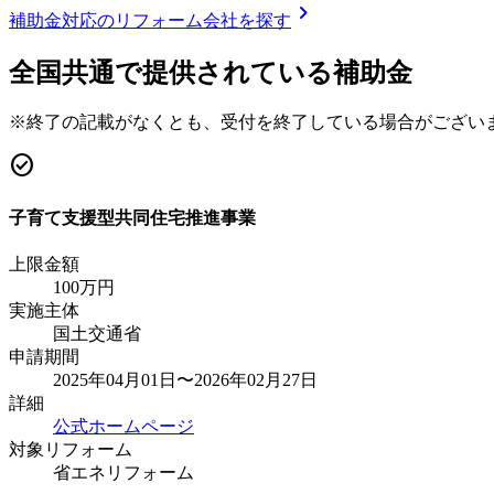
chevron_right
補助金対応のリフォーム会社を探す
全国共通で提供されている補助金
※終了の記載がなくとも、受付を終了している場合がござい
check_circle
子育て支援型共同住宅推進事業
上限金額
100
万円
実施主体
国土交通省
申請期間
2025年04月01日〜2026年02月27日
詳細
公式ホームページ
対象リフォーム
省エネリフォーム