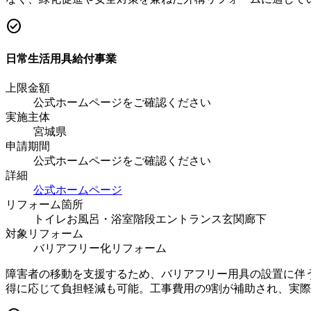
check_circle
日常生活用具給付事業
上限金額
公式ホームページをご確認ください
実施主体
宮城県
申請期間
公式ホームページをご確認ください
詳細
公式ホームページ
リフォーム箇所
トイレ
お風呂・浴室
階段
エントランス
玄関
廊下
対象リフォーム
バリアフリー化リフォーム
障害者の移動を支援するため、バリアフリー用具の設置に伴
得に応じて負担軽減も可能。工事費用の9割が補助され、実