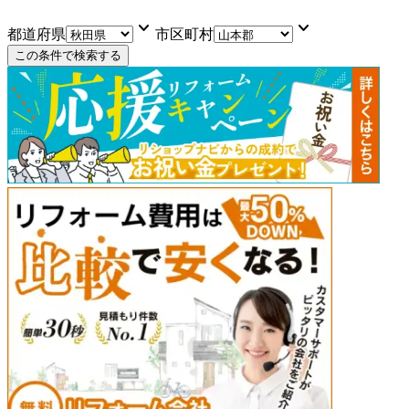
keyboard_arrow_down
keyboard_arrow_down
都道府県
市区町村
この条件で検索する