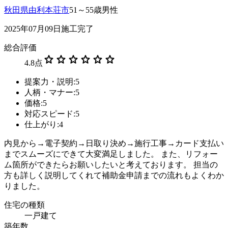
秋田県由利本荘市
51～55歳男性
2025年07月09日施工完了
総合評価
star
star
star
star
star
star
4.8
点
提案力・説明:5
人柄・マナー:5
価格:5
対応スピード:5
仕上がり:4
内見から→電子契約→日取り決め→施行工事→カード支払い
までスムーズにできて大変満足しました。 また、リフォー
ム箇所ができたらお願いしたいと考えております。 担当の
方も詳しく説明してくれて補助金申請までの流れもよくわか
りました。
住宅の種類
一戸建て
築年数