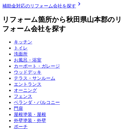
chevron_right
補助金対応のリフォーム会社を探す
リフォーム箇所から
秋田県山本郡
のリ
フォーム会社を探す
キッチン
トイレ
洗面所
お風呂・浴室
カーポート・ガレージ
ウッドデッキ
テラス・サンルーム
エントランス
オーニング
フェンス
ベランダ・バルコニー
門扉
屋根塗装・屋根
外壁塗装・外壁
ポーチ