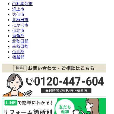
由利本荘市
潟上市
大仙市
北秋田市
にかほ市
仙北市
鹿角郡
北秋田郡
南秋田郡
仙北郡
雄勝郡