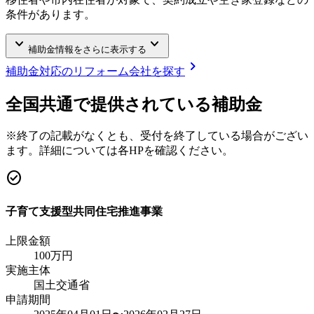
条件があります。
keyboard_arrow_down
keyboard_arrow_down
補助金情報をさらに表示する
chevron_right
補助金対応のリフォーム会社を探す
全国共通で提供されている補助金
※終了の記載がなくとも、受付を終了している場合がござい
ます。詳細については各HPを確認ください。
check_circle
子育て支援型共同住宅推進事業
上限金額
100
万円
実施主体
国土交通省
申請期間