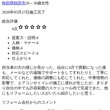
秋田県秋田市
26～30歳女性
2026年05月27日施工完了
総合評価
star
star
star
star
star
4
点
提案力・説明:4
人柄・マナー:4
価格:4
対応スピード:4
仕上がり:4
担当者の方の感じが良かった。仙台に4月で異動になった後
も、メールなどの遠隔でサポートをしてすれたりと、丁寧に
対応してくれた。価格の調整にも応じてくれた。中東情勢の
影響で、エアコンやトイレの施工に遅れが生じたが、ぎりぎ
り自分の中でも許容範囲のスケジュール内で完成できた。他
にもリフォームしたい人がいたら紹介したいと思う。
リフォーム会社からのコメント