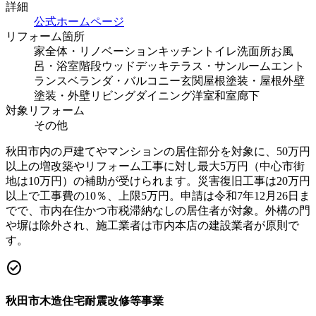
詳細
公式ホームページ
リフォーム箇所
家全体・リノベーション
キッチン
トイレ
洗面所
お風
呂・浴室
階段
ウッドデッキ
テラス・サンルーム
エント
ランス
ベランダ・バルコニー
玄関
屋根塗装・屋根
外壁
塗装・外壁
リビング
ダイニング
洋室
和室
廊下
対象リフォーム
その他
秋田市内の戸建てやマンションの居住部分を対象に、50万円
以上の増改築やリフォーム工事に対し最大5万円（中心市街
地は10万円）の補助が受けられます。災害復旧工事は20万円
以上で工事費の10％、上限5万円。申請は令和7年12月26日ま
でで、市内在住かつ市税滞納なしの居住者が対象。外構の門
や塀は除外され、施工業者は市内本店の建設業者が原則で
す。
check_circle
秋田市木造住宅耐震改修等事業