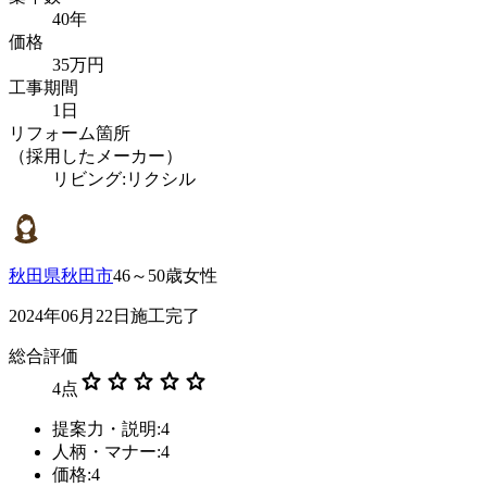
40年
価格
35万円
工事期間
1日
リフォーム箇所
（採用したメーカー）
リビング:リクシル
秋田県秋田市
46～50歳女性
2024年06月22日施工完了
総合評価
star
star
star
star
star
4
点
提案力・説明:4
人柄・マナー:4
価格:4