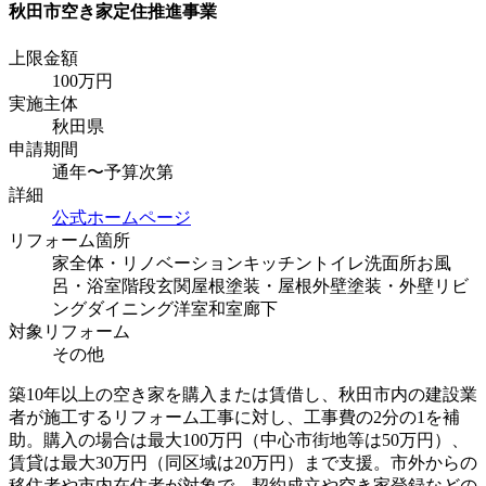
秋田市空き家定住推進事業
上限金額
100
万円
実施主体
秋田県
申請期間
通年〜予算次第
詳細
公式ホームページ
リフォーム箇所
家全体・リノベーション
キッチン
トイレ
洗面所
お風
呂・浴室
階段
玄関
屋根塗装・屋根
外壁塗装・外壁
リビ
ング
ダイニング
洋室
和室
廊下
対象リフォーム
その他
築10年以上の空き家を購入または賃借し、秋田市内の建設業
者が施工するリフォーム工事に対し、工事費の2分の1を補
助。購入の場合は最大100万円（中心市街地等は50万円）、
賃貸は最大30万円（同区域は20万円）まで支援。市外からの
移住者や市内在住者が対象で、契約成立や空き家登録などの