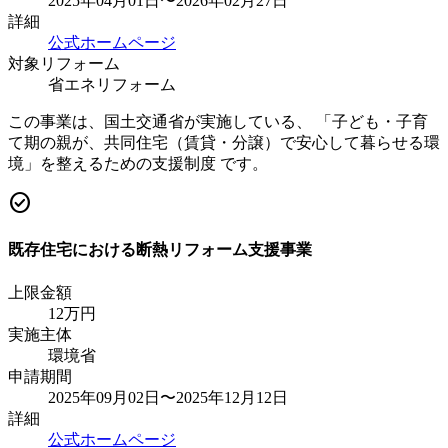
2025年04月01日〜2026年02月27日
詳細
公式ホームページ
対象リフォーム
省エネリフォーム
この事業は、国土交通省が実施している、 「子ども・子育
て期の親が、共同住宅（賃貸・分譲）で安心して暮らせる環
境」を整えるための支援制度 です。
check_circle
既存住宅における断熱リフォーム支援事業
上限金額
12
万円
実施主体
環境省
申請期間
2025年09月02日〜2025年12月12日
詳細
公式ホームページ