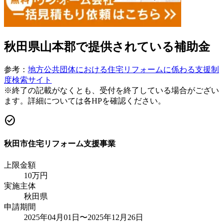
秋田県山本郡
で提供されている補助金
参考：
地方公共団体における住宅リフォームに係わる支援制
度検索サイト
※終了の記載がなくとも、受付を終了している場合がござい
ます。詳細については各HPを確認ください。
check_circle
秋田市住宅リフォーム支援事業
上限金額
10
万円
実施主体
秋田県
申請期間
2025年04月01日〜2025年12月26日