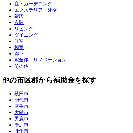
庭・ガーデニング
エクステリア・外構
階段
玄関
リビング
ダイニング
洋室
和室
廊下
家全体・リノベーション
その他
他の市区郡から補助金を探す
秋田市
能代市
横手市
大館市
男鹿市
湯沢市
鹿角市