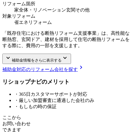
リフォーム箇所
家全体・リノベーション
玄関
その他
対象リフォーム
省エネリフォーム
「既存住宅における断熱リフォーム支援事業」は、高性能な
断熱窓、玄関ドア、建材を採用して住宅の断熱リフォームを
する際に、費用の一部を支援します。
keyboard_arrow_down
keyboard_arrow_down
補助金情報をさらに表示する
chevron_right
補助金対応のリフォーム会社を探す
リショップナビの
メ
リ
ッ
ト
・365日カスタマーサポートが対応
・厳しい加盟審査に通過した会社のみ
・もしもの時の保証
ここから
お問い合わせ
できます