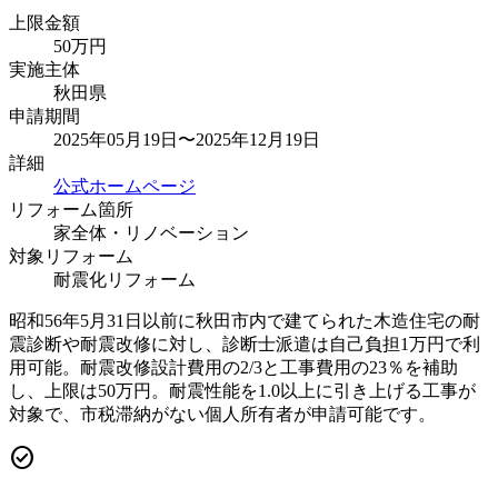
上限金額
50
万円
実施主体
秋田県
申請期間
2025年05月19日〜2025年12月19日
詳細
公式ホームページ
リフォーム箇所
家全体・リノベーション
対象リフォーム
耐震化リフォーム
昭和56年5月31日以前に秋田市内で建てられた木造住宅の耐
震診断や耐震改修に対し、診断士派遣は自己負担1万円で利
用可能。耐震改修設計費用の2/3と工事費用の23％を補助
し、上限は50万円。耐震性能を1.0以上に引き上げる工事が
対象で、市税滞納がない個人所有者が申請可能です。
check_circle