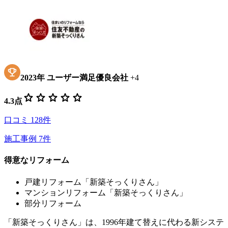
2023
年
ユーザー満足優良会社
+
4
star
star
star
star
star
4.3
点
口コミ
128
件
施工事例
7
件
得意なリフォーム
戸建リフォーム「新築そっくりさん」
マンションリフォーム「新築そっくりさん」
部分リフォーム
「新築そっくりさん」は、1996年建て替えに代わる新システ