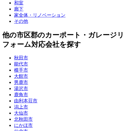
和室
廊下
家全体・リノベーション
その他
他
の市区郡の
カーポート・ガレージリ
フォーム
対応会社を探す
秋田市
能代市
横手市
大館市
男鹿市
湯沢市
鹿角市
由利本荘市
潟上市
大仙市
北秋田市
にかほ市