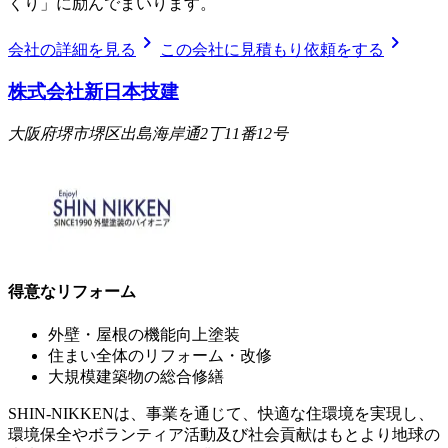
くり」に励んでまいります。
chevron_right
chevron_right
会社の詳細を見る
この会社に見積もり依頼をする
株式会社新日本技建
大阪府堺市堺区出島海岸通2丁11番12号
得意なリフォーム
外壁・屋根の機能向上塗装
住まい全体のリフォーム・改修
大規模建築物の総合修繕
SHIN-NIKKENは、事業を通じて、快適な住環境を実現し、
環境保全やボランティア活動及び社会貢献はもとより地球の