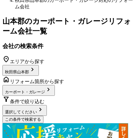
秋田県山本郡のカーポート・ガレージ対応のリフォー
ム会社
山本郡
の
カーポート・ガレージリフォ
ーム
会社一覧
会社の検索条件
location_on
エリアから探す
chevron_right
秋田県山本郡
home
リフォーム箇所から探す
chevron_right
カーポート・ガレージ
filter_alt
条件で絞り込む
chevron_right
選択してください
この条件で検索する