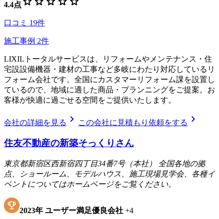
star
star
star
star
star
4.4
点
口コミ
19
件
施工事例
2
件
LIXILトータルサービスは、リフォームやメンテナンス・住
宅設設備機器・建材の工事など多岐にわたり対応しているリ
フォーム会社です。全国にカスタマーリフォーム課を設置し
ているので、地域に適した商品・プランニングをご提案。お
客様が快適に過ごせる空間をご提供いたします。
chevron_right
chevron_right
会社の詳細を見る
この会社に見積もり依頼をする
住友不動産の新築そっくりさん
東京都新宿区西新宿四丁目34番7号（本社） 全国各地の拠
点、ショールーム、モデルハウス、施工現場見学会、各種イ
ベントについてはホームページをご覧ください。
2023
年
ユーザー満足優良会社
+
4