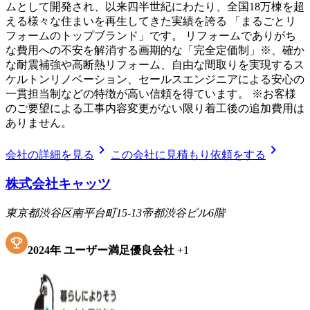
ムとして開発され、以来四半世紀にわたり、全国18万棟を超
える様々な住まいを再生してきた実績を誇る 「まるごとリ
フォームのトップブランド」です。 リフォームでありがち
な費用への不安を解消する画期的な「完全定価制」※、確か
な耐震補強や高断熱リフォーム、自由な間取りを実現するス
ケルトンリノベーション、セールスエンジニアによる安心の
一貫担当制などの特徴が高い信頼を得ています。 ※お客様
のご要望による工事内容変更がない限り着工後の追加費用は
ありません。
chevron_right
chevron_right
会社の詳細を見る
この会社に見積もり依頼をする
株式会社キャッツ
東京都渋谷区南平台町15-13帝都渋谷ビル6階
2024
年
ユーザー満足優良会社
+
1