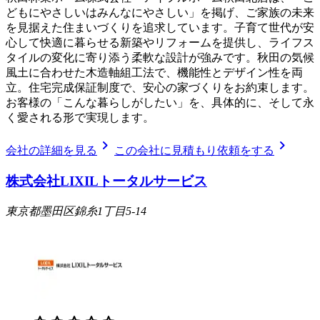
どもにやさしいはみんなにやさしい」を掲げ、ご家族の未来
を見据えた住まいづくりを追求しています。子育て世代が安
心して快適に暮らせる新築やリフォームを提供し、ライフス
タイルの変化に寄り添う柔軟な設計が強みです。秋田の気候
風土に合わせた木造軸組工法で、機能性とデザイン性を両
立。住宅完成保証制度で、安心の家づくりをお約束します。
お客様の「こんな暮らしがしたい」を、具体的に、そして永
く愛される形で実現します。
chevron_right
chevron_right
会社の詳細を見る
この会社に見積もり依頼をする
株式会社LIXILトータルサービス
東京都墨田区錦糸1丁目5-14