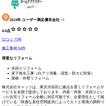
2024
年
ユーザー満足優良会社
+
1
star
star
star
star
star
4.4
点
口コミ
75
件
施工事例
94
件
得意なリフォーム
水回りリフォーム
床下衛生工事（白アリ消毒、湿気・防カビ対策）
屋根・外壁リフォーム
株式会社キャッツは、東京渋谷区に拠点を置くリフォームサ
ービスを全国で提供しております。内装・外装・水回りとい
った住宅リフォーム全般に対応可能です。企業理念として掲
げている「快適な居住空間提供によって人々と環境の調和づ