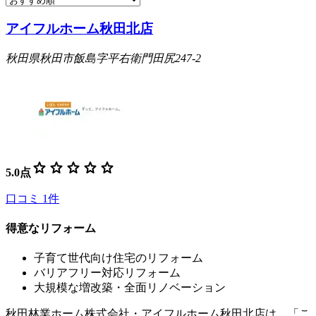
アイフルホーム秋田北店
秋田県秋田市飯島字平右衛門田尻247-2
star
star
star
star
star
5.0
点
口コミ
1
件
得意なリフォーム
子育て世代向け住宅のリフォーム
バリアフリー対応リフォーム
大規模な増改築・全面リノベーション
秋田林業ホーム株式会社・アイフルホーム秋田北店は、「こ