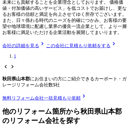
未来にも貢献することを企業理念としております。 価格価
値・付加価値の高いサービス」を低コストでお届けし、更な
るお客様の信頼と満足を向上させてゆく所存でございます。
また、日々係わる時代のニーズを的確につかみ、お客様の要
望や地球環境に配慮し業界の優良一流企業として、より一層
お客様に満足いただける企業活動を展開してまいります。
chevron_right
chevron_right
会社の詳細を見る
この会社に見積もり依頼をする
1
chevron_left
chevron_right
秋田県山本郡
に
お住まいの方にご紹介できる
カーポート・ガ
レージリフォーム
会社数
5
社
chevron_right
無料
リフォーム会社一括見積もり依頼
他のリフォーム箇所から
秋田県山本郡
のリフォーム会社を探す