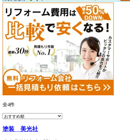
全
4
件
塗装 美光社