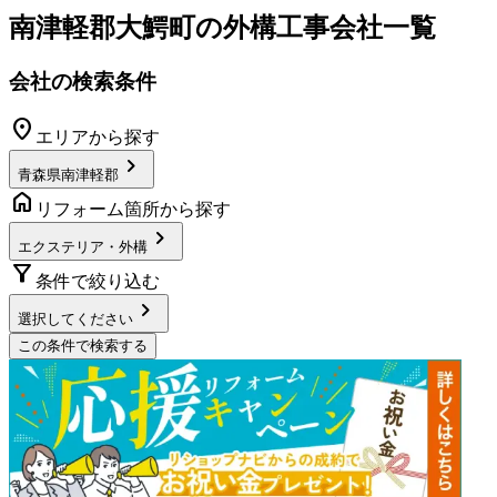
南津軽郡大鰐町
の
外構工事
会社一覧
会社の検索条件
location_on
エリアから探す
chevron_right
青森県南津軽郡
home
リフォーム箇所から探す
chevron_right
エクステリア・外構
filter_alt
条件で絞り込む
chevron_right
選択してください
この条件で検索する