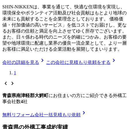
SHIN-NIKKENは、事業を通じて、快適な住環境を実現し、
環境保全やボランティア活動及び社会貢献はもとより地球の
未来にも貢献することを企業理念としております。 価格価
値・付加価値の高いサービス」を低コストでお届けし、更な
るお客様の信頼と満足を向上させてゆく所存でございます。
また、日々係わる時代のニーズを的確につかみ、お客様の要
望や地球環境に配慮し業界の優良一流企業として、より一層
お客様に満足いただける企業活動を展開してまいります。
chevron_right
chevron_right
会社の詳細を見る
この会社に見積もり依頼をする
1
chevron_left
chevron_right
青森県南津軽郡大鰐町
に
お住まいの方にご紹介できる
外構工
事
会社数
4
社
chevron_right
無料
リフォーム会社一括見積もり依頼
青森県
の
外構工事
成約実績