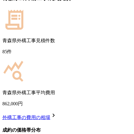
青森県
外構工事見積件数
85
件
青森県
外構工事平均費用
862,000
円
chevron_right
外構工事
の費用の相場
成約の価格帯分布