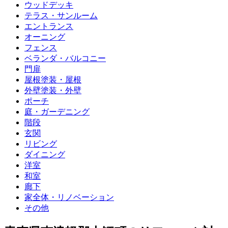
ウッドデッキ
テラス・サンルーム
エントランス
オーニング
フェンス
ベランダ・バルコニー
門扉
屋根塗装・屋根
外壁塗装・外壁
ポーチ
庭・ガーデニング
階段
玄関
リビング
ダイニング
洋室
和室
廊下
家全体・リノベーション
その他