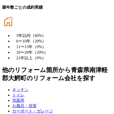
築年数ごとの成約実績
5年以内
（
60
%）
6〜10年
（
20
%）
11〜15年
（
0
%）
16〜20年
（
20
%）
21年以上
（
0
%）
他のリフォーム箇所から
青森県南津軽
郡大鰐町
のリフォーム会社を探す
キッチン
トイレ
洗面所
お風呂・浴室
カーポート・ガレージ