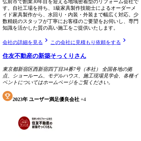
弘前市で創業30年目を迎える地域密着型のリフォーム会社で
す。自社工場を持ち、1級家具製作技能士によるオーダーメ
イド家具製作から、水回り・内装・外装まで幅広く対応。少
数精鋭のスタッフが丁寧にお客様のご要望をお伺いし、専門
知識を活かした質の高い施工をご提供いたします。
chevron_right
chevron_right
会社の詳細を見る
この会社に見積もり依頼をする
住友不動産の新築そっくりさん
東京都新宿区西新宿四丁目34番7号（本社） 全国各地の拠
点、ショールーム、モデルハウス、施工現場見学会、各種イ
ベントについてはホームページをご覧ください。
2023
年
ユーザー満足優良会社
+
4