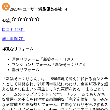
2023
年
ユーザー満足優良会社
+
4
star
star
star
star
star
4.3
点
口コミ
128
件
施工事例
7
件
得意なリフォーム
戸建リフォーム「新築そっくりさん」
マンションリフォーム「新築そっくりさん」
部分リフォーム
「新築そっくりさん」は、1996年建て替えに代わる新システ
ムとして開発され、以来四半世紀にわたり、全国18万棟を超
える様々な住まいを再生してきた実績を誇る 「まるごとリ
フォームのトップブランド」です。 リフォームでありがち
な費用への不安を解消する画期的な「完全定価制」※、確か
な耐震補強や高断熱リフォーム、自由な間取りを実現するス
ケルトンリノベーション、セールスエンジニアによる安心の