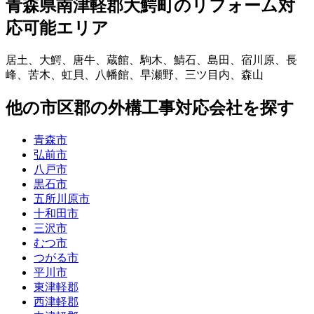
青森県南津軽郡大鰐町
のリフォーム対
応可能エリア
居土
、
大鰐
、
唐牛
、
蔵館
、
駒木
、
鯖石
、
島田
、
宿川原
、
長
峰
、
苦木
、
虹貝
、
八幡館
、
早瀬野
、
三ツ目内
、
森山
他
の市区郡の
外構工事
対応会社を探す
青森市
弘前市
八戸市
黒石市
五所川原市
十和田市
三沢市
むつ市
つがる市
平川市
東津軽郡
西津軽郡