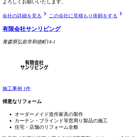
よろしくお願いいたします。
chevron_right
chevron_right
会社の詳細を見る
この会社に見積もり依頼をする
有限会社サンリビング
青森県弘前市和徳町14-1
施工事例
1
件
得意なリフォーム
オーダーメイド造作家具の製作
カーテン・ブラインド等窓周り製品の施工
住宅・店舗のリフォーム全般