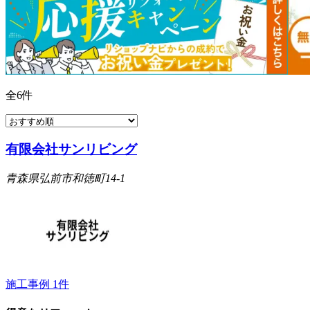
全
6
件
有限会社サンリビング
青森県弘前市和徳町14-1
施工事例
1
件