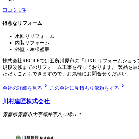
口コミ
1
件
得意なリフォーム
水回りリフォーム
内装リフォーム
外壁・屋根塗装
株式会社RECIPEでは五所川原市の「LIXILリフォーム
規模改修までのリフォーム工事を行っております。 製品を
ただくこともできますので、お気軽にお問合せください。
chevron_right
chevron_right
会社の詳細を見る
この会社に見積もり依頼をする
川村建匠株式会社
青森県青森市大字筒井字八ッ橋51-4