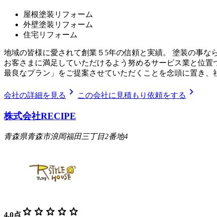
屋根塗装リフォーム
外壁塗装リフォーム
住宅リフォーム
地域の皆様に愛されて創業５5年の信頼と実績。 塗装の事な
お客さまに満足していただけるよう努めるサービス業と位置
最良なプラン」をご提案させていただくことを念頭に置き、
chevron_right
chevron_right
会社の詳細を見る
この会社に見積もり依頼をする
株式会社RECIPE
青森県青森市浪岡福田三丁目2番地4
star
star
star
star
star
4.0
点