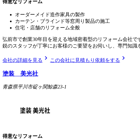
得意なリフォーム
オーダーメイド造作家具の製作
カーテン・ブラインド等窓周り製品の施工
住宅・店舗のリフォーム全般
弘前市で創業30年目を迎える地域密着型のリフォーム会社で
鋭のスタッフが丁寧にお客様のご要望をお伺いし、専門知識
chevron_right
chevron_right
会社の詳細を見る
この会社に見積もり依頼をする
塗装 美光社
青森県平川市碇ヶ関鯨森23-1
得意なリフォーム