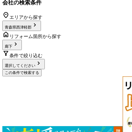
会社の検索条件
location_on
エリアから探す
chevron_right
青森県西津軽郡
home
リフォーム箇所から探す
chevron_right
廊下
filter_alt
条件で絞り込む
chevron_right
選択してください
この条件で検索する