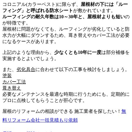
コロニアル(カラーベスト)に限らず、
屋根材の下には「ルー
フィング」と呼ばれる防水シート
が敷かれています。
ルーフィングの耐久年数は10～30年と、屋根材よりも短い
の
が特徴です。
屋根材に問題がなくても、ルーフィングが劣化していると防
水力が大幅にダウンするため、葺き替えやカバー工法が必要
になるケースがあります。
上記のような理由から、
少なくとも10年に一度
は部分補修を
実施するとよいでしょう。
また、
劣化具合
に合わせて以下の工事を検討をしましょう。
塗装
カバー工法
葺き替え
必要なメンテナンスを最適な時期に行うためにも、定期的に
プロに点検してもらうことが肝心です。
屋根のリフォームの相談ができる 施工業者を探したい！
無
料
リフォーム会社一括見積もり依頼