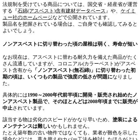
法規制を受けている商品については、国交省・経産省が運営
する『
石綿(アスベスト)含有建材データベース
』や、
ケイミ
ュー社のホームページ
などで公開されています。
製品名を把握されている場合は、ご自身でも確認してみると
よいでしょう。
ノンアスベストに切り替わった頃の屋根は弱く、寿命が短い
なお現在は、アスベストに替わる耐久力を備えた商品がたく
さん流通していますが、コロニアル(カラーベスト)がアスベ
スト含有から
「ノンアスベスト(無石綿)」に切り替わった初
期の頃は、いくつもの製品で強度の低さが問題に
なりまし
た。
具体的には
1990～2000年代前半頃に開発・販売され始めたノ
ンアスベスト製品で、そのほとんどは2008年頃までに販売が
中止
されています。
該当する物は劣化のスピードがかなり早いため、
塗装による
メンテナンスは難しい
かもしれません。
たとえ築年数の古い物件ではなくても、業者が難色を示した
場合などには、葺き替えやカバー工法を検討したほうがよい