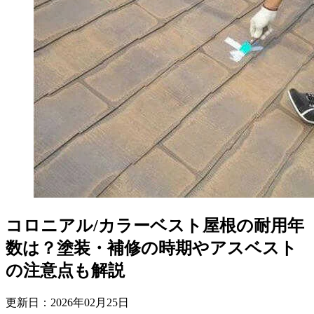
コロニアル/カラーベスト屋根の耐用年
数は？塗装・補修の時期やアスベスト
の注意点も解説
更新日：
2026
年
02
月
25
日