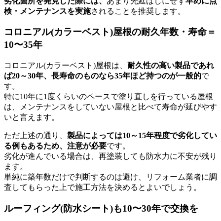
劣化箇所を発見した際には、
あまり先延ばしにせず
早めに点
検・メンテナンスを実施
されることを推奨します。
コロニアル(カラーベスト)屋根の耐久年数・寿命＝
10〜35年
コロニアル(カラーベスト)屋根は、
耐久性の高い製品であれ
ば20～30年、長寿命のものなら35年ほど持つのが一般的
で
す。
特に10年に1度くらいのペースで塗り直しを行っている屋根
は、メンテナンスをしていない屋根と比べて寿命が延びやす
いと言えます。
ただ上述の通り、
製品によっては10～15年程度で劣化してい
る例もあるため、注意が必要
です。
劣化が進んでいる場合は、再塗装しても防水力に不安が残り
ます。
単純に築年数だけで判断するのは避け、リフォーム業者に調
査してもらった上で施工方法を決めるとよいでしょう。
ルーフィング(防水シート)も10〜30年で交換を