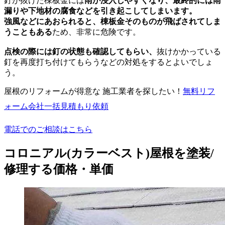
釘が抜けた棟板金には
雨が浸入しやすくなり、最終的には雨
漏りや下地材の腐食などを引き起こしてしまいます。
強風などにあおられると、棟板金そのものが飛ばされてしま
うこともある
ため、非常に危険です。
点検の際には釘の状態も確認してもらい、
抜けかかっている
釘を再度打ち付けてもらうなどの対処をするとよいでしょ
う。
屋根のリフォームが得意な 施工業者を探したい！
無料
リフ
ォーム会社一括見積もり依頼
電話でのご相談はこちら
コロニアル(カラーベスト)屋根を塗装/
修理する価格・単価