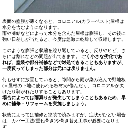
表面の塗膜が薄くなると、コロニアル(カラーベスト)屋根は
水分を含むようになります。
雨や凍結などによって水分を含んだ屋根は膨張し、その後に
強い日差しが当たると、今度は急激に乾燥して収縮します。
このような膨張と収縮を繰り返していると、反りやヒビ、さ
らには割れなどの問題が出てきます。
ごく小さな劣化であ
れば、塗装や部分補修などで対処できることもありますが、
一度反ってしまった部分は元には戻りません。
何もせずに放置していると、隙間から雨が染み込んで野地板
(＝屋根の下地に使われる板材)が傷んだり、コロニアルが欠
けたり剥がれたりすることもあります。
場合によっては雨漏りが発生してしまうこともあるため、早
めに補修・リフォームを実施しましょう。
状態によっては補修と塗装で済みますが、症状がひどい場合
は、カバー工法(重ね葺き)や葺き替え工事が必要になりま
す。