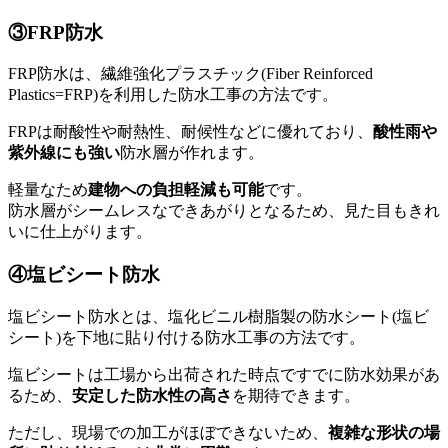
③FRP防水
FRP防水は、繊維強化プラスチック(Fiber Reinforced
Plastics=FRP)を利用した防水工事の方法です。
FRPは耐酸性や耐熱性、耐候性などに優れており、
酸性雨や
紫外線にも強い
防水層が作れます。
軽量なため
建物への負担軽減も可能
です。
防水層がシームレスなできあがりとなるため、見た目もきれ
いに仕上がります。
④塩ビシート防水
塩ビシート防水とは、塩化ビニル樹脂製の防水シート(塩ビ
シート)を下地に貼り付ける防水工事の方法です。
塩ビシートは工場から出荷された時点ですでに防水効果があ
るため、
安定した防水性の高さ
を期待できます。
ただし、現場での加工がほぼできないため、
複雑な形状の場