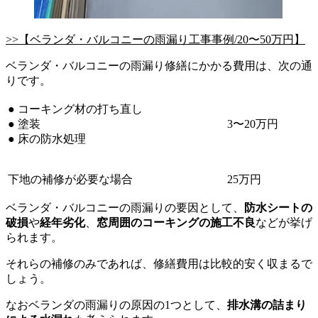
>>【ベランダ・バルコニーの雨漏り工事事例/20〜50万円】
ベランダ・バルコニーの雨漏り修繕にかかる費用は、次の通
りです。
● コーキング材の打ち直し
● 塗装
3〜20万円
● 床の防水処理
下地の補修が必要な場合
25万円
ベランダ・バルコニーの雨漏りの要因として、
防水シートの
破損
や
経年劣化
、
窓周囲のコーキングの施工不良
などが挙げ
られます。
それらの補修のみであれば、修繕費用は比較的安く収まるで
しょう。
なおベランダの雨漏りの原因の1つとして、
排水溝の詰まり