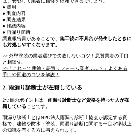
ば、安心して業者に補修を依頼できるでしょう。
● 費用
● 調査内容
● 調査結果
● 修繕内容
● 雨漏り箇所
調査報告書があることで、
施工後に不具合が発生したときに
も対処しやすくなります。
>> 外壁塗装の業者選びで失敗しないコツ！悪質業者の手口
と相談先
>>「これって悪徳・悪質リフォーム業者……？」よくある
手口や回避のコツを解説！
2. 雨漏り診断士が在籍している
2つ目のポイントは、
雨漏り診断士など資格を持った人が在
籍
している
ことです。
雨漏り診断士とはNPO法人雨漏り診断士協会が認定する資
格で、建物や防水・塗装、雨漏り診断に関する一定水準以上
の知識を有する方に与えられます。