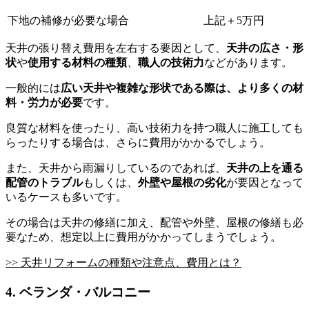
下地の補修が必要な場合
上記＋5万円
天井の張り替え費用を左右する要因として、
天井の広さ・形
状
や
使用する材料の種類
、
職人の技術力
などがあります。
一般的には
広い天井や複雑な形状である際は、より多くの材
料・労力が必要
です。
良質な材料を使ったり、高い技術力を持つ職人に施工しても
らったりする場合は、さらに費用がかかるでしょう。
また、天井から雨漏りしているのであれば、
天井の上を通る
配管のトラブル
もしくは、
外壁や屋根の劣化
が要因となって
いるケースも多いです。
その場合は天井の修繕に加え、配管や外壁、屋根の修繕も必
要なため、想定以上に費用がかかってしまうでしょう。
>> 天井リフォームの種類や注意点、費用とは？
4. ベランダ・バルコニー