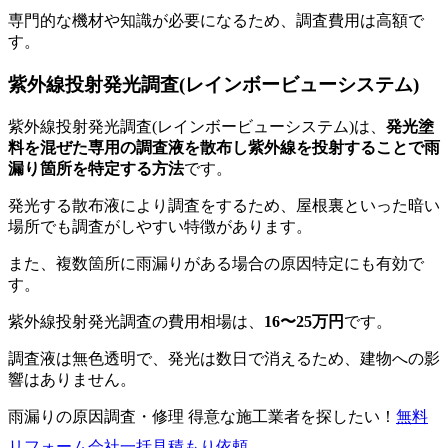
専門的な機材や知識が必要になるため、調査費用は高額で
す。
紫外線投射発光調査(レインボービューシステム)
紫外線投射発光調査(レインボービューシステム)は、
発光塗
料を混ぜた専用の調査液を散布し紫外線を投射することで雨
漏り箇所を特定する方法
です。
発光する散布液により調査をするため、屋根裏といった暗い
場所でも調査がしやすい特徴があります。
また、複数箇所に雨漏りがある場合の原因特定にも有効で
す。
紫外線投射発光調査の費用相場は、
16〜25万円
です。
調査液は無色透明で、発光は数日で消えるため、建物への影
響はありません。
雨漏りの原因調査・修理 得意な施工業者を探したい！
無料
リフォーム会社一括見積もり依頼