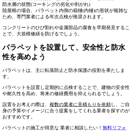
防水層の状態(コーキングの劣化や剥がれ)
陸屋根の場合、パラペット内側の箱樋(内樋)の形状が複雑な
ため、専門業者による年次点検が推奨されます。
コンクリートのひび割れや金属部品の腐食を早期発見するこ
とで、大規模修繕を防げるでしょう。
パラペットを設置して、安全性と防水
性を高めよう
パラペットは、主に転落防止と防水保護の役割を果たしま
す。
パラペットを設置し定期的に点検することで、建物の安全性
や耐久性を高め、将来の修繕費用を抑えられるでしょう。
設置をお考えの際は、
複数の業者に見積もりを依頼
し、ご自
身の予算やイメージに合う提案をしてくれる業者を探すのが
おすすめです。
パラペットの施工が得意な 業者に相談したい！
無料
リフォ