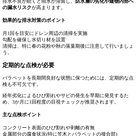
排水不良が続くと雨水が滞留し、
防水層の劣化や建物内部へ
の漏水リスク
が高まります。
効果的な排水対策のポイント
月1回を目安にドレン周辺の清掃を実施
勾配を確保し水切り材を設置
清掃は、特に春の花粉や秋の落葉期後に注意して行いましょ
う。
定期的な点検が必要
パラペットを長期間良好な状態に保つためには、定期的な点
検も不可欠です。
経年劣化によるひび割れやサビの発生を早期に発見するた
め、3か月に1回程度の目視チェックが推奨されます。
主な点検ポイント
コンクリート表面のひび割れや剥離の有無
金属部分の腐食状況(特に笠木とパラペットの接合部)