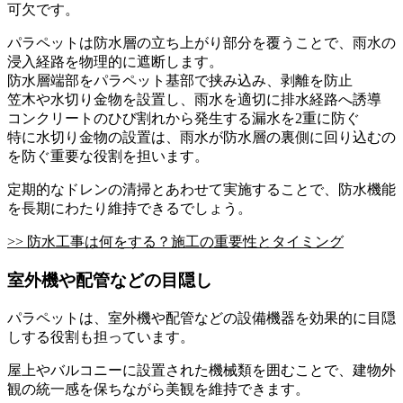
可欠です。
パラペットは防水層の立ち上がり部分を覆うことで、雨水の
浸入経路を物理的に遮断します。
防水層端部をパラペット基部で挟み込み、剥離を防止
笠木や水切り金物を設置し、雨水を適切に排水経路へ誘導
コンクリートのひび割れから発生する漏水を2重に防ぐ
特に水切り金物の設置は、雨水が防水層の裏側に回り込むの
を防ぐ重要な役割を担います。
定期的なドレンの清掃とあわせて実施することで、防水機能
を長期にわたり維持できるでしょう。
>> 防水工事は何をする？施工の重要性とタイミング
室外機や配管などの目隠し
パラペットは、室外機や配管などの設備機器を効果的に目隠
しする役割も担っています。
屋上やバルコニーに設置された機械類を囲むことで、建物外
観の統一感を保ちながら美観を維持できます。