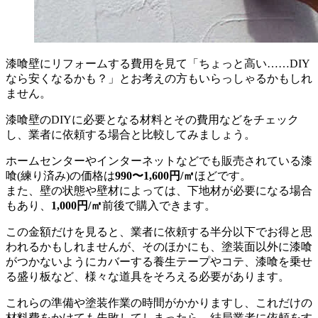
漆喰壁にリフォームする費用を見て「ちょっと高い……DIY
なら安くなるかも？」とお考えの方もいらっしゃるかもしれ
ません。
漆喰壁のDIYに必要となる材料とその費用などをチェック
し、業者に依頼する場合と比較してみましょう。
ホームセンターやインターネットなどでも販売されている漆
喰(練り済み)の価格は
990〜1,600円/㎡
ほどです。
また、壁の状態や壁材によっては、下地材が必要になる場合
もあり、
1,000円/㎡
前後で購入できます。
この金額だけを見ると、業者に依頼する半分以下でお得と思
われるかもしれませんが、そのほかにも、塗装面以外に漆喰
がつかないようにカバーする養生テープやコテ、漆喰を乗せ
る盛り板など、様々な道具をそろえる必要があります。
これらの準備や塗装作業の時間がかかりますし、これだけの
材料費をかけても失敗してしまったら、結局業者に依頼をす