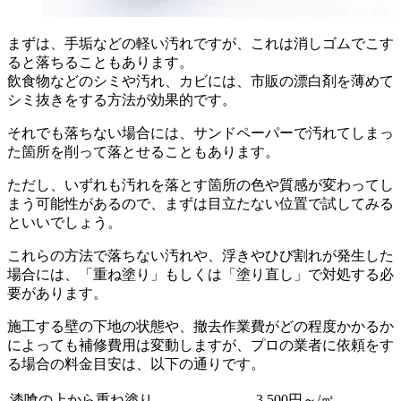
まずは、手垢などの軽い汚れですが、これは消しゴムでこす
ると落ちることもあります。
飲食物などのシミや汚れ、カビには、市販の漂白剤を薄めて
シミ抜きをする方法が効果的です。
それでも落ちない場合には、サンドペーパーで汚れてしまっ
た箇所を削って落とせることもあります。
ただし、いずれも汚れを落とす箇所の色や質感が変わってし
まう可能性があるので、まずは目立たない位置で試してみる
といいでしょう。
これらの方法で落ちない汚れや、浮きやひび割れが発生した
場合には、「重ね塗り」もしくは「塗り直し」で対処する必
要があります。
施工する壁の下地の状態や、撤去作業費がどの程度かかるか
によっても補修費用は変動しますが、プロの業者に依頼をす
る場合の料金目安は、以下の通りです。
漆喰の上から重ね塗り
3,500円～/㎡