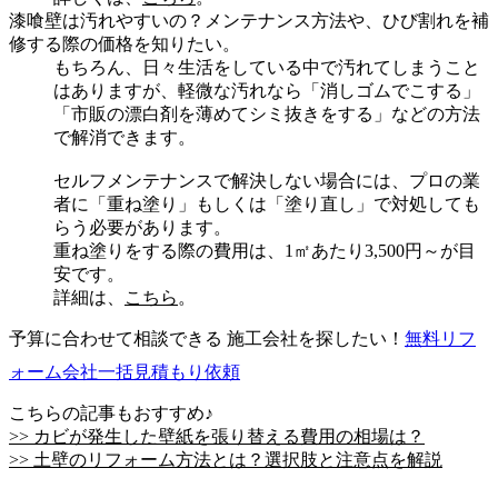
漆喰壁は汚れやすいの？メンテナンス方法や、ひび割れを補
修する際の価格を知りたい。
もちろん、日々生活をしている中で汚れてしまうこと
はありますが、軽微な汚れなら「消しゴムでこする」
「市販の漂白剤を薄めてシミ抜きをする」などの方法
で解消できます。
セルフメンテナンスで解決しない場合には、プロの業
者に「重ね塗り」もしくは「塗り直し」で対処しても
らう必要があります。
重ね塗りをする際の費用は、1㎡あたり3,500円～が目
安です。
詳細は、
こちら
。
予算に合わせて相談できる 施工会社を探したい！
無料
リフ
ォーム会社一括見積もり依頼
こちらの記事もおすすめ♪
>> カビが発生した壁紙を張り替える費用の相場は？
>> 土壁のリフォーム方法とは？選択肢と注意点を解説