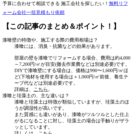
予算に合わせて相談できる 施工会社を探したい！
無料
リフ
ォーム会社一括見積もり依頼
【この記事のまとめ＆ポイント！】
漆喰壁の特徴や、施工する際の費用相場は？
漆喰には、消臭・抗菌などの効果があります。
部屋の壁を漆喰でリフォームする場合、費用は約4,000
～7,200円/㎡が目安(撤去作業費などは別途必要)です。
DIYで漆喰壁にする場合は、価格は990〜1,600円/㎡ほ
ど(下地材を使用する場合は＋1,000円/㎡前後、養生テ
ープ代などは別途必要)です。
詳細は、
こちら
。
漆喰と珪藻土の、主な違いは？
漆喰と珪藻土は特徴が類似していますが、珪藻土のほ
うが調湿性が高いです。
また質感にも違いがあり、漆喰がツルツルとした仕上
がるになることに対し、珪藻土の場合は手触りがザラ
ッとしています。
詳しくは、
こちら
。