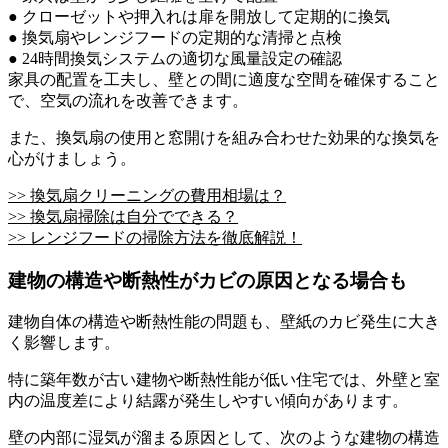
● クローゼットや押入れは扉を開放して定期的に換気
● 換気扇やレンジフードの定期的な清掃と点検
● 24時間換気システムの適切な風量設定の確認
家具の配置を工夫し、壁との間に適度な空間を確保すること
で、空気の流れを改善できます。
また、換気扇の使用と窓開けを組み合わせた効果的な換気を
心がけましょう。
>> 換気扇クリーニングの費用相場は？
>> 換気扇掃除は自分でできる？
>> レンジフードの掃除方法を徹底解説！
建物の構造や断熱性がカビの原因となる場合も
建物自体の構造や断熱性能の問題も、壁紙のカビ発生に大き
く影響します。
特に築年数が古い建物や断熱性能が低い住宅では、外壁と室
内の温度差により結露が発生しやすい傾向があります。
壁の内部に湿気が溜まる原因として、次のような建物の構造