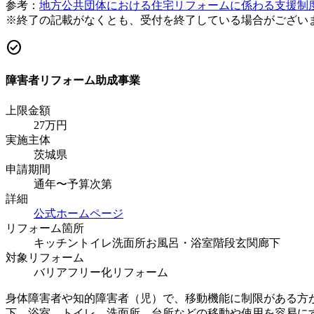
参考：
地方公共団体における住宅リフォームに係わる支援制
※終了の記載がなくとも、受付を終了している場合がござい
check_circle
障害者リフォーム助成事業
上限金額
27
万円
実施主体
茨城県
申請期間
通年〜予算次第
詳細
公式ホームページ
リフォーム箇所
キッチン
トイレ
洗面所
お風呂・浴室
階段
玄関
廊下
対象リフォーム
バリアフリー化リフォーム
身体障害者や知的障害者（児）で、移動機能に制限がある方が
下、浴室、トイレ、洗面所、台所などの移動や使用を容易に