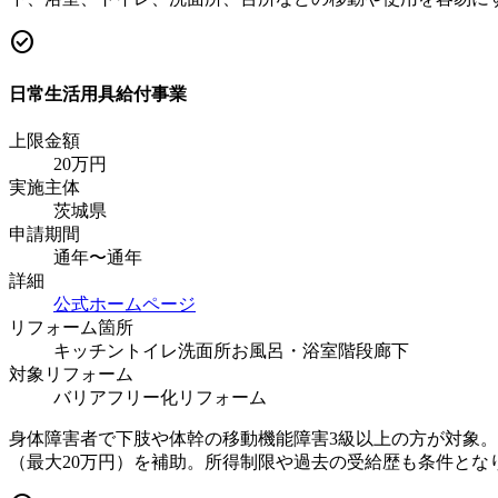
check_circle
日常生活用具給付事業
上限金額
20
万円
実施主体
茨城県
申請期間
通年〜通年
詳細
公式ホームページ
リフォーム箇所
キッチン
トイレ
洗面所
お風呂・浴室
階段
廊下
対象リフォーム
バリアフリー化リフォーム
身体障害者で下肢や体幹の移動機能障害3級以上の方が対象
（最大20万円）を補助。所得制限や過去の受給歴も条件とな