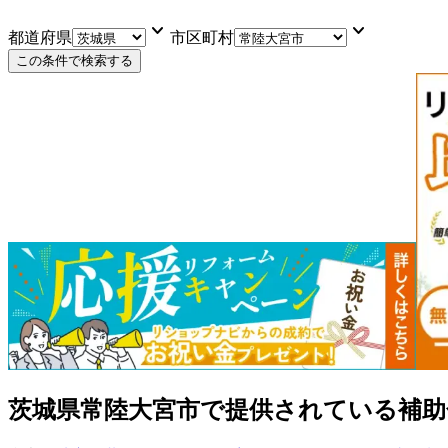
keyboard_arrow_down
keyboard_arrow_down
都道府県
市区町村
この条件で検索する
茨城県常陸大宮市
で提供されている補助