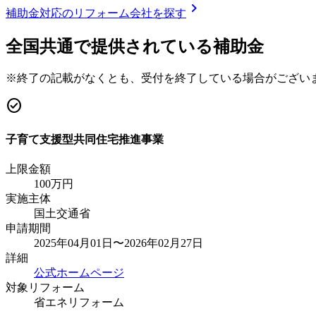
chevron_right
補助金対応のリフォーム会社を探す
全国共通で提供されている補助金
※終了の記載がなくとも、受付を終了している場合がござい
check_circle
子育て支援型共同住宅推進事業
上限金額
100
万円
実施主体
国土交通省
申請期間
2025年04月01日〜2026年02月27日
詳細
公式ホームページ
対象リフォーム
省エネリフォーム