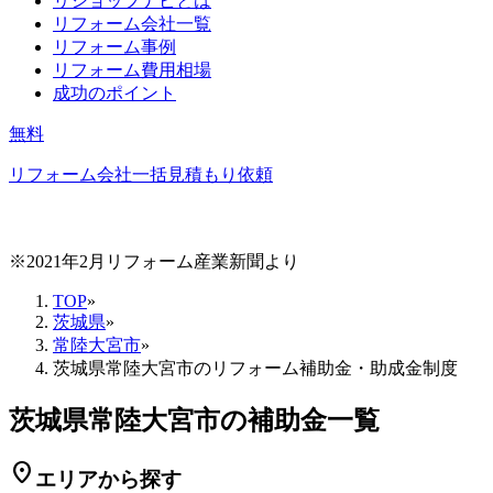
リショップナビとは
リフォーム会社一覧
リフォーム事例
リフォーム費用相場
成功のポイント
無料
リフォーム会社一括見積もり依頼
※2021年2月リフォーム産業新聞より
TOP
»
茨城県
»
常陸大宮市
»
茨城県常陸大宮市のリフォーム補助金・助成金制度
茨城県常陸大宮市の補助金一覧
location_on
エリアから探す