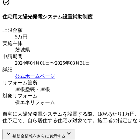
check_circle
住宅用太陽光発電システム設置補助制度
上限金額
5
万円
実施主体
茨城県
申請期間
2024年04月01日〜2025年03月31日
詳細
公式ホームページ
リフォーム箇所
屋根塗装・屋根
対象リフォーム
省エネリフォーム
自宅に太陽光発電システムを設置する際、1kWあたり1万円
住予定で、自ら居住する住宅が対象です。施工者の指定はな
keyboard_arrow_down
keyboard_arrow_down
補助金情報をさらに表示する